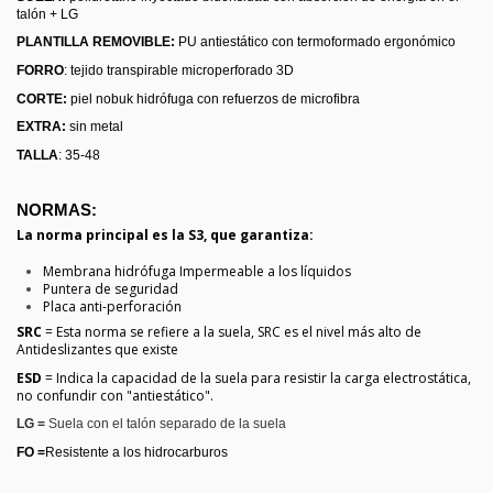
talón + LG
PLANTILLA REMOVIBLE:
PU antiestático con termoformado ergonómico
FORRO
: tejido transpirable microperforado 3D
CORTE:
piel nobuk hidrófuga con refuerzos de microfibra
EXTRA:
sin metal
TALLA
: 35-48
NORMAS:
La norma principal es la S3, que garantiza:
Membrana hidrófuga Impermeable a los líquidos
Puntera de seguridad
Placa anti-perforación
SRC
= Esta norma se refiere a la suela, SRC es el nivel más alto de
Antideslizantes que existe
ESD
= Indica la capacidad de la suela para resistir la carga electrostática,
no confundir con "antiestático".
LG =
Suela con el talón separado de la suela
FO =
Resistente a los hidrocarburos