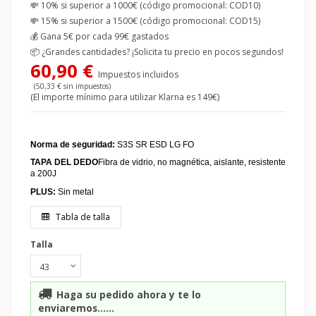
💸 10% si superior a 1000€ (código promocional: COD10)
💸 15% si superior a 1500€ (código promocional: COD15)
💰
Gana 5€ por cada 99€ gastados
📦
¿Grandes cantidades? ¡Solicita tu precio en pocos segundos!
60,90 €
Impuestos incluidos
(50,33 € sin impuestos)
(El importe mínimo para utilizar Klarna es 149€)
Norma de seguridad:
S3S SR ESD LG FO
TAPA DEL DEDO
Fibra de vidrio, no magnética, aislante, resistente
a 200J
PLUS:
Sin metal
Tabla de talla
Talla
Haga su pedido ahora y te lo
enviaremos......