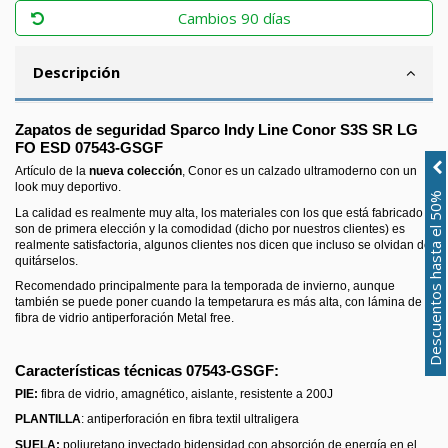
Cambios 90 días
Descripción
Zapatos de seguridad Sparco Indy Line Conor S3S SR LG
FO ESD 07543-GSGF
Artículo de la
nueva colección
, Conor es un calzado ultramoderno con un
look muy deportivo.
Descuentos hasta el 50%
La calidad es realmente muy alta, los materiales con los que está fabricado
son de primera elección y la comodidad (dicho por nuestros clientes) es
realmente satisfactoria, algunos clientes nos dicen que incluso se olvidan de
quitárselos.
Recomendado principalmente para la temporada de invierno, aunque
también se puede poner cuando la tempetarura es más alta, con lámina de
fibra de vidrio antiperforación Metal free.
Características técnicas 07543-GSGF:
PIE:
fibra de vidrio, amagnético, aislante, resistente a 200J
PLANTILLA
: antiperforación en fibra textil ultraligera
SUELA:
poliuretano inyectado bidensidad con absorción de energía en el