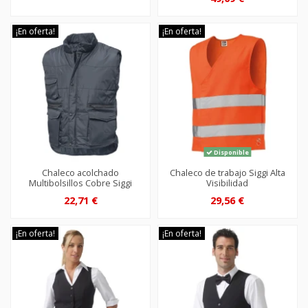
¡En oferta!
¡En oferta!
Disponible
Chaleco acolchado
Chaleco de trabajo Siggi Alta
Multibolsillos Cobre Siggi
Visibilidad
22,71 €
29,56 €
¡En oferta!
¡En oferta!