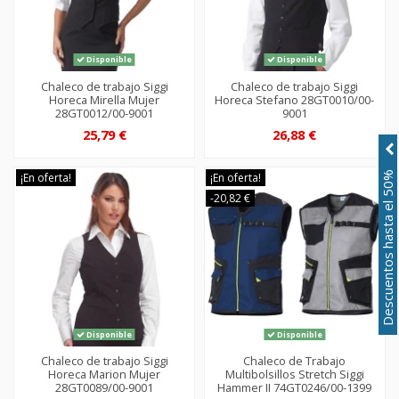
Disponible
Disponible
Chaleco de trabajo Siggi
Chaleco de trabajo Siggi
Horeca Mirella Mujer
Horeca Stefano 28GT0010/00-
28GT0012/00-9001
9001
25,79 €
26,88 €
Descuentos hasta el 50%
¡En oferta!
¡En oferta!
-20,82 €
Disponible
Disponible
Chaleco de trabajo Siggi
Chaleco de Trabajo
Horeca Marion Mujer
Multibolsillos Stretch Siggi
28GT0089/00-9001
Hammer II 74GT0246/00-1399