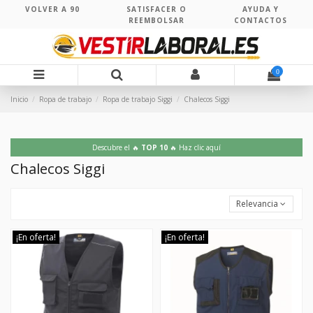
VOLVER A 90
SATISFACER O
AYUDA Y
REEMBOLSAR
CONTACTOS
0
Inicio
Ropa de trabajo
Ropa de trabajo Siggi
Chalecos Siggi
Descubre el 🔥
TOP 10
🔥 Haz clic aquí
Chalecos Siggi
Relevancia
¡En oferta!
¡En oferta!