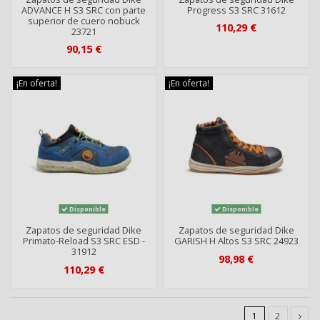
ADVANCE H S3 SRC con parte
Progress S3 SRC 31612
superior de cuero nobuck
110,29 €
23721
90,15 €
¡En oferta!
¡En oferta!
Disponible
Disponible
Zapatos de seguridad Dike
Zapatos de seguridad Dike
Primato-Reload S3 SRC ESD -
GARISH H Altos S3 SRC 24923
31912
98,98 €
110,29 €
1
2