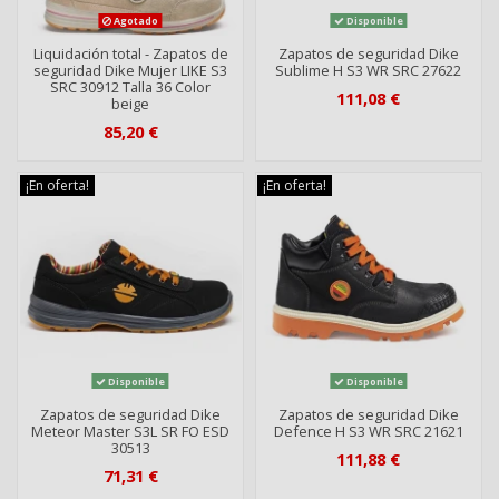
Agotado
Disponible
Liquidación total - Zapatos de
Zapatos de seguridad Dike
seguridad Dike Mujer LIKE S3
Sublime H S3 WR SRC 27622
SRC 30912 Talla 36 Color
111,08 €
beige
85,20 €
¡En oferta!
¡En oferta!
Disponible
Disponible
Zapatos de seguridad Dike
Zapatos de seguridad Dike
Meteor Master S3L SR FO ESD
Defence H S3 WR SRC 21621
30513
111,88 €
71,31 €