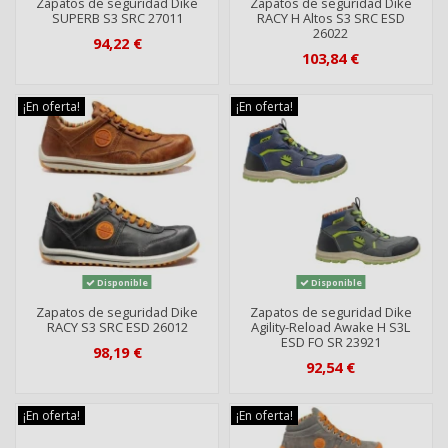
Zapatos de seguridad Dike
Zapatos de seguridad Dike
SUPERB S3 SRC 27011
RACY H Altos S3 SRC ESD
26022
94,22 €
103,84 €
¡En oferta!
¡En oferta!
Disponible
Disponible
Zapatos de seguridad Dike
Zapatos de seguridad Dike
RACY S3 SRC ESD 26012
Agility-Reload Awake H S3L
ESD FO SR 23921
98,19 €
92,54 €
¡En oferta!
¡En oferta!