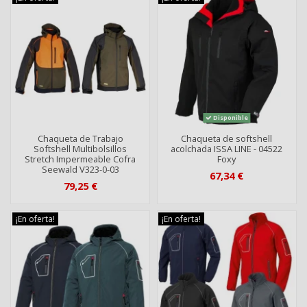
Disponible
Chaqueta de Trabajo
Chaqueta de softshell
Softshell Multibolsillos
acolchada ISSA LINE - 04522
Stretch Impermeable Cofra
Foxy
Seewald V323-0-03
67,34 €
79,25 €
¡En oferta!
¡En oferta!