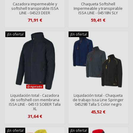
Cazadora impermeable y
Chaqueta Softshell
softshell transpirable ISSA
Impermeable y transpirable
LINE - 04523 DEER
ISSA LINE - 04518N SLY
71,91 €
59,41 €
¡En oferta!
¡En oferta!
Agotado
Liquidación total - Cazadora
Liquidación total - Chaqueta
de softshell con membrana
de trabajo Issa Line Springer
ISSA LINE - 04513 SOBER Talla
04529B Talla S Color negro
XL
45,52 €
31,64 €
¡En oferta!
¡En oferta!