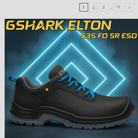
1
2
3
…
11