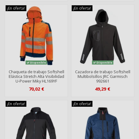
¡En oferta!
¡En oferta!
Disponible
Disponible
Chaqueta de trabajo Softshell
Cazadora de trabajo Softshell
Elástica Stretch Alta Visibilidad
Multibolsillos JRC Garmisch
U-Power Miky HL169YF
992661
70,02 €
49,29 €
¡En oferta!
¡En oferta!