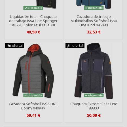
Disponible
Disponible
Liquidación total - Chaqueta
Cazadora de trabajo
de trabajo Issa Line Springer
Multibolsillos Softshell Issa
04529B Color Azul Talla 3XL
Line Kind 04508B
48,50 €
32,53 €
¡En oferta!
¡En oferta!
Disponible
Disponible
Cazadora Softshell ISSA LINE
Chaqueta Extreme Issa Line
Bonny 04094b
8880B
59,41 €
50,09 €