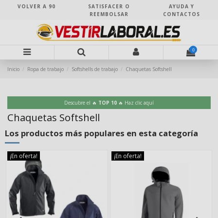
VOLVER A 90
SATISFACER O
AYUDA Y
REEMBOLSAR
CONTACTOS
0
Inicio
Ropa de trabajo
Softshells de trabajo
Chaquetas Softshell
Descubre el 🔥
TOP 10
🔥 Haz clic aquí
Chaquetas Softshell
Los productos más populares en esta categoría
¡En oferta!
¡En oferta!