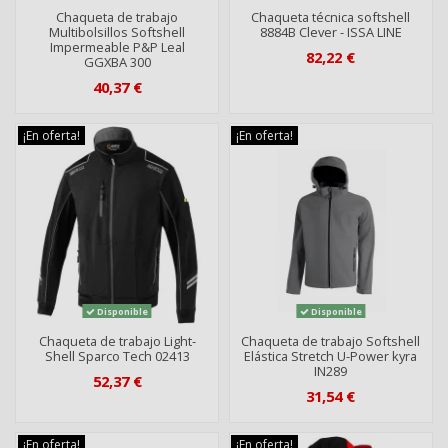
Chaqueta de trabajo
Chaqueta técnica softshell
Multibolsillos Softshell
8884B Clever - ISSA LINE
Impermeable P&P Leal
82,22 €
GGXBA 300
40,37 €
¡En oferta!
¡En oferta!
Disponible
Disponible
Chaqueta de trabajo Light-
Chaqueta de trabajo Softshell
Shell Sparco Tech 02413
Elástica Stretch U-Power kyra
IN289
52,37 €
31,54 €
¡En oferta!
¡En oferta!