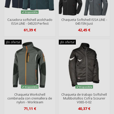
Disponible
Cazadora softshell acolchado
Chaqueta Softshell ISSA LINE -
ISSA LINE - 04520 Perfect
04515N Just
61,39 €
42,45 €
¡En oferta!
¡En oferta!
Disponible
Disponible
Chaqueta Workshell
Chaqueta de trabajo Softshell
combinada con cremallera de
Multibolsillos Cofra Scourer
nylon - Workteam
V065-0-02
71,11 €
40,37 €