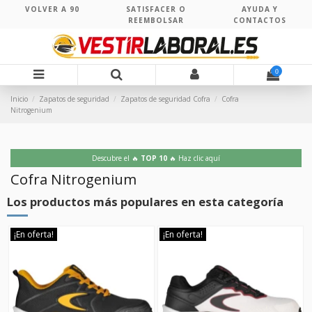
VOLVER A 90
SATISFACER O
AYUDA Y
REEMBOLSAR
CONTACTOS
0
Inicio
Zapatos de seguridad
Zapatos de seguridad Cofra
Cofra
Nitrogenium
Descubre el 🔥
TOP 10
🔥 Haz clic aquí
Cofra Nitrogenium
Los productos más populares en esta categoría
¡En oferta!
¡En oferta!