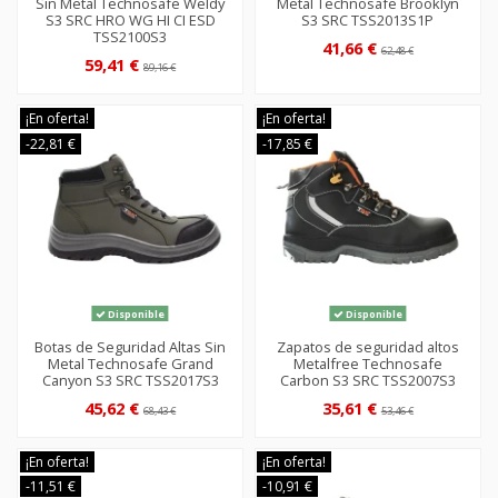
Sin Metal Technosafe Weldy
Metal Technosafe Brooklyn
S3 SRC HRO WG HI CI ESD
S3 SRC TSS2013S1P
TSS2100S3
41,66 €
62,48 €
59,41 €
89,16 €
¡En oferta!
¡En oferta!
-22,81 €
-17,85 €
Disponible
Disponible
Botas de Seguridad Altas Sin
Zapatos de seguridad altos
Metal Technosafe Grand
Metalfree Technosafe
Canyon S3 SRC TSS2017S3
Carbon S3 SRC TSS2007S3
45,62 €
35,61 €
68,43 €
53,46 €
¡En oferta!
¡En oferta!
-11,51 €
-10,91 €