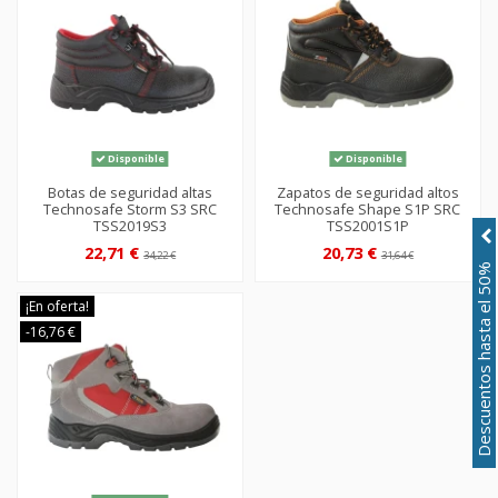
Disponible
Disponible
Botas de seguridad altas
Zapatos de seguridad altos
Technosafe Storm S3 SRC
Technosafe Shape S1P SRC
TSS2019S3
TSS2001S1P
22,71 €
20,73 €
34,22 €
31,64 €
Descuentos hasta el 50%
¡En oferta!
-16,76 €