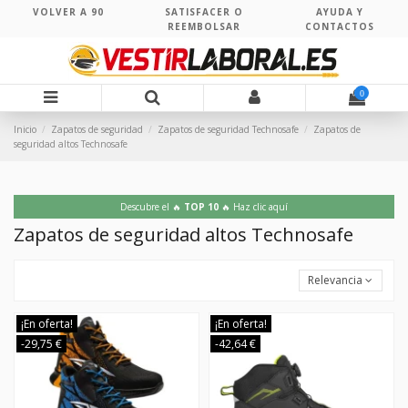
VOLVER A 90
SATISFACER O
AYUDA Y
REEMBOLSAR
CONTACTOS
0
Inicio
Zapatos de seguridad
Zapatos de seguridad Technosafe
Zapatos de
seguridad altos Technosafe
Descubre el 🔥
TOP 10
🔥 Haz clic aquí
Zapatos de seguridad altos Technosafe
Relevancia
¡En oferta!
¡En oferta!
-29,75 €
-42,64 €