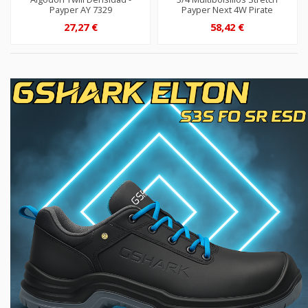
Payper AY 7329
Payper Next 4W Pirate
27,27 €
58,42 €