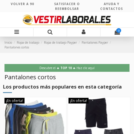
VOLVER A 90
SATISFACER O
AYUDA Y
REEMBOLSAR
CONTACTOS
0
Inicio
Ropa de trabajo
Ropa de trabajo Payper
Pantalones Payper
Pantalones cortos
Descubre el 🔥
TOP 10
🔥 Haz clic aquí
Pantalones cortos
Los productos más populares en esta categoría
¡En oferta!
¡En oferta!