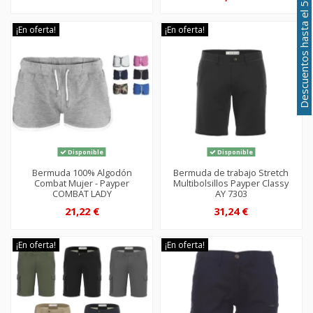
Descuentos hasta el 50%
¡En oferta!
¡En oferta!
Disponible
Disponible
Bermuda 100% Algodón
Bermuda de trabajo Stretch
Combat Mujer - Payper
Multibolsillos Payper Classy
COMBAT LADY
AY 7303
21,22 €
31,24 €
¡En oferta!
¡En oferta!