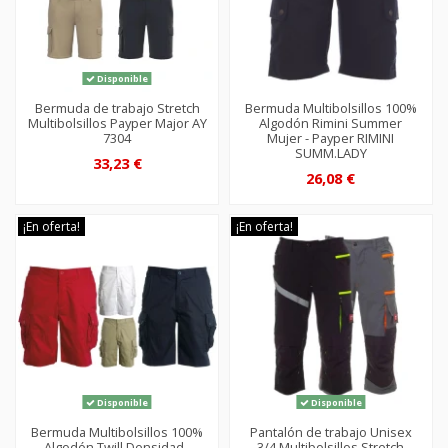
Disponible
Bermuda de trabajo Stretch
Bermuda Multibolsillos 100%
Multibolsillos Payper Major AY
Algodón Rimini Summer
7304
Mujer - Payper RIMINI
SUMM.LADY
33,23 €
26,08 €
¡En oferta!
¡En oferta!
Disponible
Disponible
Bermuda Multibolsillos 100%
Pantalón de trabajo Unisex
Algodón Twill Densidad -
3/4 Multibolsillos Stretch