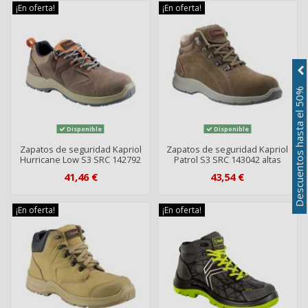
¡En oferta!
¡En oferta!
Descuentos hasta el 50%
Disponible
Disponible
Zapatos de seguridad Kapriol
Zapatos de seguridad Kapriol
Hurricane Low S3 SRC 142792
Patrol S3 SRC 143042 altas
41,46 €
43,54 €
¡En oferta!
¡En oferta!