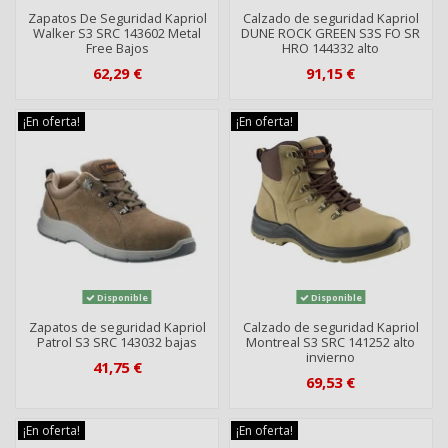
Zapatos De Seguridad Kapriol
Calzado de seguridad Kapriol
Walker S3 SRC 143602 Metal
DUNE ROCK GREEN S3S FO SR
Free Bajos
HRO 144332 alto
62,29 €
91,15 €
¡En oferta!
¡En oferta!
Disponible
Disponible
Zapatos de seguridad Kapriol
Calzado de seguridad Kapriol
Patrol S3 SRC 143032 bajas
Montreal S3 SRC 141252 alto
invierno
41,75 €
69,53 €
¡En oferta!
¡En oferta!