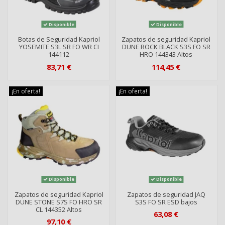
Disponible
Disponible
Botas de Seguridad Kapriol
Zapatos de seguridad Kapriol
YOSEMITE S3L SR FO WR CI
DUNE ROCK BLACK S3S FO SR
144112
HRO 144343 Altos
83,71 €
114,45 €
¡En oferta!
¡En oferta!
Disponible
Disponible
Zapatos de seguridad Kapriol
Zapatos de seguridad JAQ
DUNE STONE S7S FO HRO SR
S3S FO SR ESD bajos
CL 144352 Altos
63,08 €
97,10 €