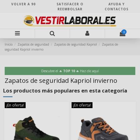
VOLVER A 90
SATISFACER O
AYUDA Y
REEMBOLSAR
CONTACTOS
0
Inicio
Zapatos de seguridad
Zapatos de seguridad Kapriol
Zapatos de
seguridad Kapriol invierno
Descubre el 🔥
TOP 10
🔥 Haz clic aquí
Zapatos de seguridad Kapriol invierno
Los productos más populares en esta categoría
¡En oferta!
¡En oferta!