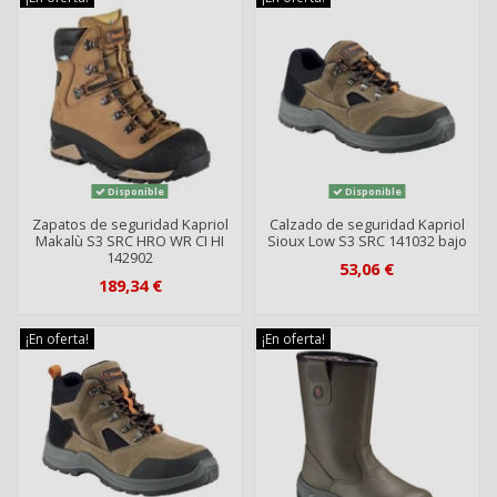
Disponible
Disponible
Zapatos de seguridad Kapriol
Calzado de seguridad Kapriol
Makalù S3 SRC HRO WR CI HI
Sioux Low S3 SRC 141032 bajo
142902
53,06 €
189,34 €
¡En oferta!
¡En oferta!