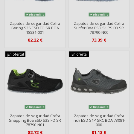
Disponible
Disponible
Zapatos de seguridad Cofra
Zapatos de seguridad Cofra
Fairing S3S ESD FO SR BOA
Surfer Boa ESD S1 PS FO SR
18531-001
78790-N00
82,22 €
73,39 €
¡En oferta!
¡En oferta!
Disponible
Disponible
Zapatos de seguridad Cofra
Zapatos de seguridad Cofra
Snapping Boa ESD S3S FO SR
Inch ESD S1P SRC BOA 73081-
78790-N01
000
82,72 €
81,13 €