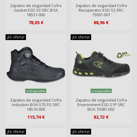
Zapatos de seguridad Cofra
Zapatos de seguridad Cofra
Gasket ESD S3 SRC BOA
Recuperator ESD S3 SRC
18531-000
73001-001
78,05 €
88,96 €
¡En oferta!
¡En oferta!
Disponible
Disponible
Zapatos de seguridad Cofra
Zapatos de seguridad Cofra
Induction BOA S7S FO SRC
Environment ESD S1P SRC
18510-000
BOA 73081-002
115,74 €
82,72 €
¡En oferta!
¡En oferta!