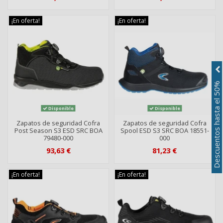
¡En oferta!
¡En oferta!
Descuentos hasta el 50%
Disponible
Disponible
Zapatos de seguridad Cofra
Zapatos de seguridad Cofra
Post Season S3 ESD SRC BOA
Spool ESD S3 SRC BOA 18551-
79480-000
000
93,63 €
81,23 €
¡En oferta!
¡En oferta!