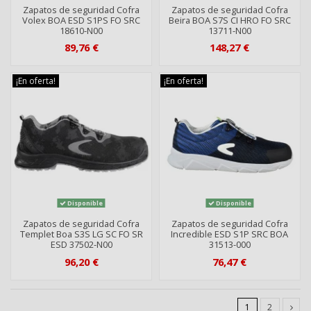
Zapatos de seguridad Cofra
Zapatos de seguridad Cofra
Volex BOA ESD S1PS FO SRC
Beira BOA S7S CI HRO FO SRC
18610-N00
13711-N00
89,76 €
148,27 €
¡En oferta!
¡En oferta!
Disponible
Disponible
Zapatos de seguridad Cofra
Zapatos de seguridad Cofra
Templet Boa S3S LG SC FO SR
Incredible ESD S1P SRC BOA
ESD 37502-N00
31513-000
96,20 €
76,47 €
1
2