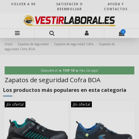
VOLVER A 90
SATISFACER O
AYUDA Y
REEMBOLSAR
CONTACTOS
0
Inicio
Zapatos de seguridad
Zapatos de seguridad Cofra
Zapatos de
seguridad Cofra BOA
Descubre el 🔥
TOP 10
🔥 Haz clic aquí
Zapatos de seguridad Cofra BOA
Los productos más populares en esta categoría
¡En oferta!
¡En oferta!