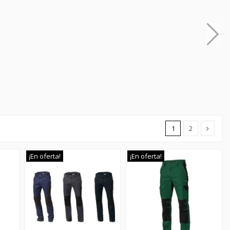
1
2
¡En oferta!
¡En oferta!