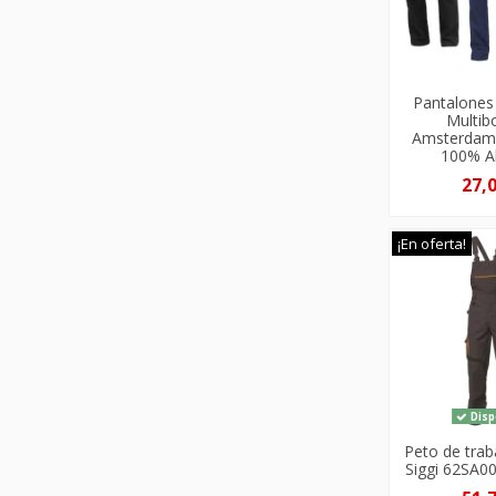
Pantalones
Multibo
Amsterdam 
100% A
27,
¡En oferta!
Disp
Peto de trab
Siggi 62SA0