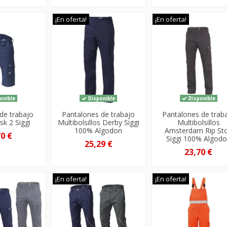
¡En oferta!
¡En oferta!
onible
Disponible
Disponible
de trabajo
Pantalones de trabajo
Pantalones de trab
sk 2 Siggi
Multibolsillos Derby Siggi
Multibolsillos
100% Algodon
Amsterdam Rip St
70 €
Siggi 100% Algod
25,29 €
23,70 €
¡En oferta!
¡En oferta!