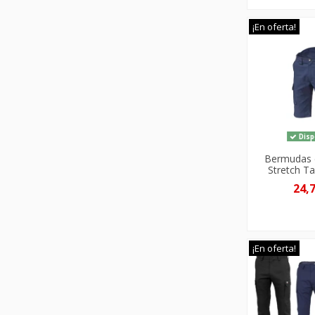
¡En oferta!
Disp
Bermudas 
Stretch Ta
24,
¡En oferta!