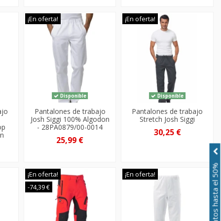
¡En oferta!
¡En oferta!
Disponible
Disponible
ajo
Pantalones de trabajo
Pantalones de trabajo
Josh Siggi 100% Algodon
Stretch Josh Siggi
op
- 28PA0879/00-0014
30,25 €
on
25,99 €
Descuentos hasta el 50%
¡En oferta!
¡En oferta!
-74,39 €