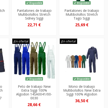
Disponible
Disponible
etch
Pantalones de trabajo
Pantalones de trabajo
Multibolsillos Stretch
Multibolsillos Stretch
Sidney Siggi
Tago Siggi
22,71 €
25,69 €
¡En oferta!
¡En oferta!
Disponible
Disponible
jo
Peto de trabajo New
Mono de trabajo
ch
Extra Siggi 100%
Multibolsillos New Extra
Algodon 14SA0041/00-
Siggi 100% Algodon
7
0030
36,50 €
28,66 €