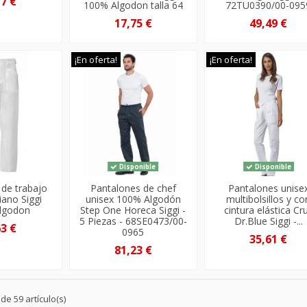
77 €
100% Algodon talla 64
72TU0390/00-095
17,75 €
49,49 €
¡En oferta!
¡En oferta!
Disponible
Disponible
 de trabajo
Pantalones de chef
Pantalones unise
iano Siggi
unisex 100% Algodón
multibolsillos y co
lgodon
Step One Horeca Siggi -
cintura elástica Cr
5 Piezas - 68SE0473/00-
Dr.Blue Siggi -...
63 €
0965
35,61 €
81,23 €
e 59 artículo(s)