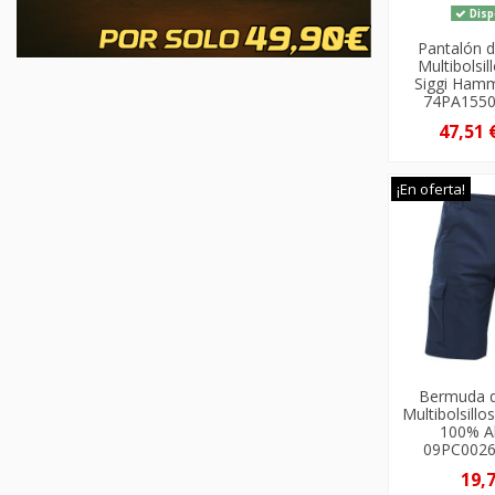
Disp
Pantalón 
Multibolsil
Siggi Hamm
74PA1550
47,51 
¡En oferta!
Bermuda d
Multibolsillo
100% A
09PC0026
19,