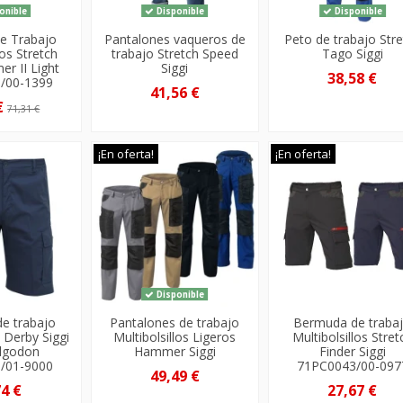
onible
Disponible
Disponible
de Trabajo
Pantalones vaqueros de
Peto de trabajo Str
los Stretch
trabajo Stretch Speed
Tago Siggi
er II Light
Siggi
38,58 €
/00-1399
41,56 €
€
71,31 €
¡En oferta!
¡En oferta!
Disponible
e trabajo
Pantalones de trabajo
Bermuda de traba
s Derby Siggi
Multibolsillos Ligeros
Multibolsillos Stret
lgodon
Hammer Siggi
Finder Siggi
/01-9000
71PC0043/00-097
49,49 €
74 €
27,67 €