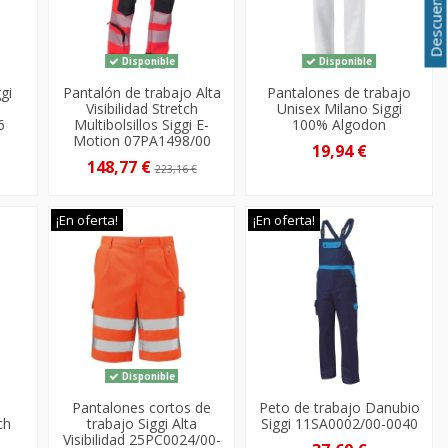
Disponible
Disponible
gi
Pantalón de trabajo Alta
Pantalones de trabajo
Visibilidad Stretch
Unisex Milano Siggi
6
Multibolsillos Siggi E-
100% Algodon
Motion 07PA1498/00
19,94 €
148,77 €
223,16 €
¡En oferta!
¡En oferta!
Disponible
Pantalones cortos de
Peto de trabajo Danubio
ch
trabajo Siggi Alta
Siggi 11SA0002/00-0040
Visibilidad 25PC0024/00-