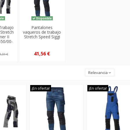
ble
Disponible
Trabajo
Pantalones
 Stretch
vaqueros de trabajo
er II
Stretch Speed Siggi
550/00-
41,56 €
1,31 €
Relevancia
¡En oferta!
¡En oferta!