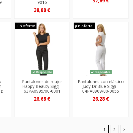
37,69 €
9
9016
38,88 €
¡En oferta!
¡En oferta!
Disponible
Disponible
x
Pantalones de mujer
Pantalones con elástico
n
Happy Beauty Siggi -
Judy Dr.Blue Siggi -
uz
63PA0995/00-0001
04PA0909/00-0655
26,68 €
26,28 €
1
2