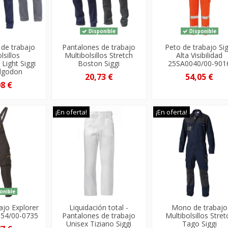
Disponible
Disponible
 de trabajo
Pantalones de trabajo
Peto de trabajo Sig
lsillos
Multibolsillos Stretch
Alta Visibilidad
Light Siggi
Boston Siggi
25SA0040/00-901
lgodon
20,73 €
54,05 €
08 €
¡En oferta!
¡En oferta!
onible
ajo Explorer
Liquidación total -
Mono de trabajo
054/00-0735
Pantalones de trabajo
Multibolsillos Stret
Unisex Tiziano Siggi
Tago Siggi