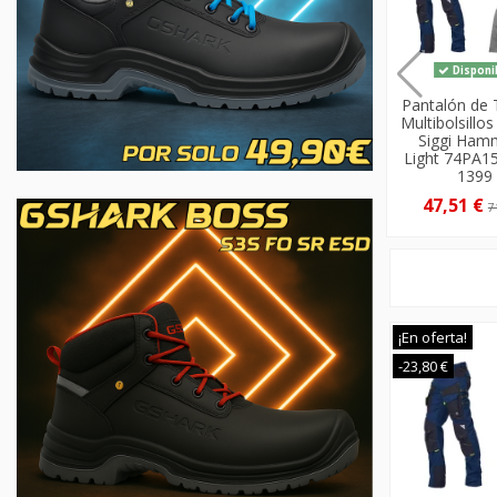
Disponi
Pantalón de 
Multibolsillos
Siggi Hamm
Light 74PA1
1399
47,51 €
7
¡En oferta!
-23,80 €