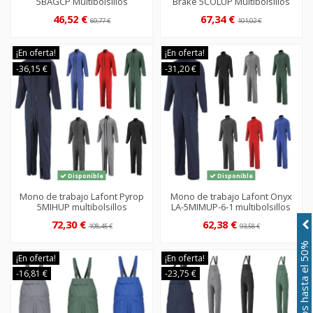
5BAGCP Multibolsillos
Brake 5COLUP Multibolsillos
46,52 €
67,34 €
69,77 €
101,02 €
¡En oferta!
¡En oferta!
-36,15 €
-31,20 €
Disponible
Disponible
Mono de trabajo Lafont Pyrop
Mono de trabajo Lafont Onyx
5MIHUP multibolsillos
LA-5MIMUP-6-1 multibolsillos
72,30 €
62,38 €
108,45 €
93,58 €
Descuentos hasta el 50%
¡En oferta!
¡En oferta!
-16,81 €
-23,75 €