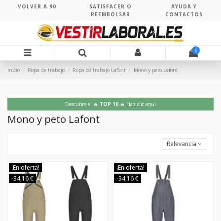
VOLVER A 90
SATISFACER O
AYUDA Y
REEMBOLSAR
CONTACTOS
0
Inicio
Ropa de trabajo
Ropa de trabajo Lafont
Mono y peto Lafont
Descubre el 🔥
TOP 10
🔥 Haz clic aquí
Mono y peto Lafont
Relevancia
¡En oferta!
¡En oferta!
-34,16 €
-34,16 €