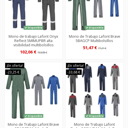
Disponible
Disponible
Mono de trabajo Lafont Onyx
Mono de Trabajo Lafont Brave
Reflect 5MIMUPBR alta
5BAGCP Multibolsillos
visibilidad multibolsillos
51,47 €
77,21 €
102,06 €
153,08 €
¡En oferta!
¡En oferta!
-23,25 €
-33,68 €
Disponible
Disponible
Mono de Trabajo Lafont Brave
Mono de Trabajo Lafont