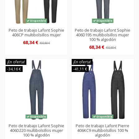
Disponible
Disponible
Peto de trabajo Lafont Sophie
Peto de trabajo Lafont Sophie
406CP multibolsillos mujer
406D195 multibolsillos mujer
100 % algodón
68,34 €
102,50 €
68,34 €
102,50 €
¡En oferta!
¡En oferta!
-34,16 €
-41,11 €
Disponible
Disponible
Peto de trabajo Lafont Sophie
Peto de trabajo Lafont Pierre
406D220 multibolsillos mujer
406KC9 multibolsillos 100 %
100 % algodón
algodón