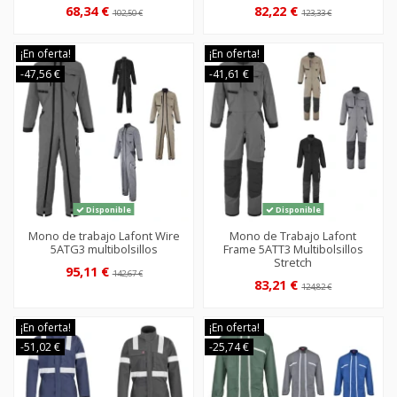
68,34 €
82,22 €
102,50 €
123,33 €
¡En oferta!
¡En oferta!
-47,56 €
-41,61 €
Disponible
Disponible
Mono de trabajo Lafont Wire
Mono de Trabajo Lafont
5ATG3 multibolsillos
Frame 5ATT3 Multibolsillos
Stretch
95,11 €
142,67 €
83,21 €
124,82 €
¡En oferta!
¡En oferta!
-51,02 €
-25,74 €