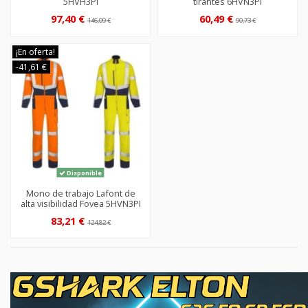
5HVH3PI
tirantes 6HVN3PI
97,40 €
60,49 €
146,09 €
90,73 €
¡En oferta!
-41,61 €
Disponible
Mono de trabajo Lafont de
alta visibilidad Fovea 5HVN3PI
83,21 €
124,82 €