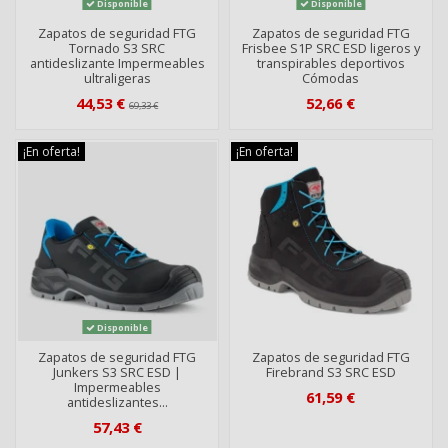
Disponible
Disponible
Zapatos de seguridad FTG
Zapatos de seguridad FTG
Tornado S3 SRC
Frisbee S1P SRC ESD ligeros y
antideslizante Impermeables
transpirables deportivos
ultraligeras
Cómodas
44,53 €
52,66 €
69,33 €
¡En oferta!
¡En oferta!
Disponible
Zapatos de seguridad FTG
Zapatos de seguridad FTG
Junkers S3 SRC ESD |
Firebrand S3 SRC ESD
Impermeables
61,59 €
antideslizantes...
57,43 €