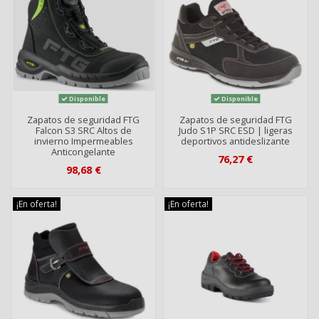
Disponible
Disponible
Zapatos de seguridad FTG
Zapatos de seguridad FTG
Falcon S3 SRC Altos de
Judo S1P SRC ESD | ligeras
invierno Impermeables
deportivos antideslizante
Anticongelante
76,27 €
98,68 €
¡En oferta!
¡En oferta!