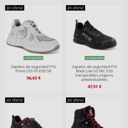
¡En oferta!
¡En oferta!
Disponible
Disponible
Zapatos de seguridad FTG
Zapatos de seguridad FTG
Prism S3S FO ESD SR
Black Low S3 SRC ESD
transpirables y ligeros
56,63 €
antideslizantes
47,51 €
¡En oferta!
¡En oferta!