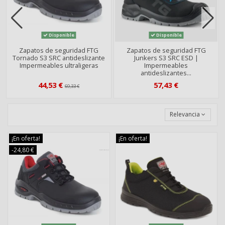
Disponible
Disponible
Zapatos de seguridad FTG
Zapatos de seguridad FTG
Tornado S3 SRC antideslizante
Junkers S3 SRC ESD |
Impermeables ultraligeras
Impermeables
antideslizantes...
44,53 €
57,43 €
69,33 €
Relevancia
¡En oferta!
¡En oferta!
-24,80 €