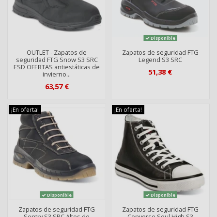
Disponible
OUTLET - Zapatos de
Zapatos de seguridad FTG
seguridad FTG Snow S3 SRC
Legend S3 SRC
ESD OFERTAS antiestáticas de
51,38 €
invierno...
63,57 €
¡En oferta!
¡En oferta!
Disponible
Disponible
Zapatos de seguridad FTG
Zapatos de seguridad FTG
Sentry S3 SRC Altos de
Converse Soul High S3