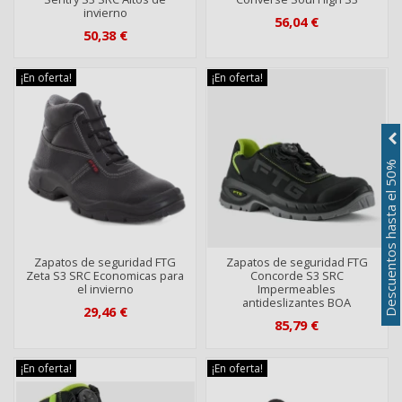
invierno
56,04 €
50,38 €
¡En oferta!
¡En oferta!
Descuentos hasta el 50%
Zapatos de seguridad FTG
Zapatos de seguridad FTG
Zeta S3 SRC Economicas para
Concorde S3 SRC
el invierno
Impermeables
antideslizantes BOA
29,46 €
85,79 €
¡En oferta!
¡En oferta!