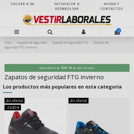
VOLVER A 90
SATISFACER O
AYUDA Y
REEMBOLSAR
CONTACTOS
0
Inicio
Zapatos de seguridad
Zapatos de seguridad FTG
Zapatos de
seguridad FTG invierno
Descubre el 🔥
TOP 10
🔥 Haz clic aquí
Zapatos de seguridad FTG invierno
Los productos más populares en esta categoría
¡En oferta!
¡En oferta!
-24,80 €