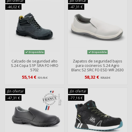
¡En oferta!
¡En oferta!
-46,02 €
-47,31 €
Disponible
Disponible
Calzado de seguridad alto
Zapatos de seguridad bajos
S.24 Copa S1P SRA FO HRO
para cocineros S.24 Agro
5702
Blanc S2 SRC FO ESD WR 2630
55,14 €
58,32 €
101,16 €
105,63 €
¡En oferta!
¡En oferta!
-47,31 €
-77,16 €