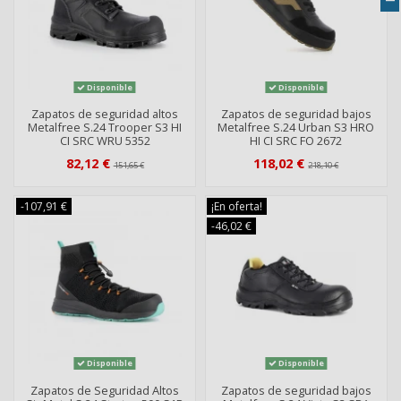
Disponible
Disponible
Zapatos de seguridad altos
Zapatos de seguridad bajos
Metalfree S.24 Trooper S3 HI
Metalfree S.24 Urban S3 HRO
CI SRC WRU 5352
HI CI SRC FO 2672
82,12 €
118,02 €
151,65 €
218,10 €
-107,91 €
¡En oferta!
-46,02 €
Disponible
Disponible
Zapatos de Seguridad Altos
Zapatos de seguridad bajos