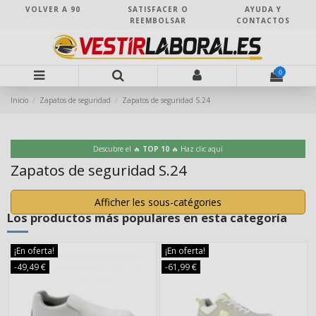
VOLVER A 90
SATISFACER O
AYUDA Y
REEMBOLSAR
CONTACTOS
0
Inicio
Zapatos de seguridad
Zapatos de seguridad S.24
Descubre el 🔥
TOP 10
🔥 Haz clic aquí
Zapatos de seguridad S.24
Afficher les sous-catégories
Los productos más populares en esta categoría
¡En oferta!
¡En oferta!
-49,49 €
-61,99 €