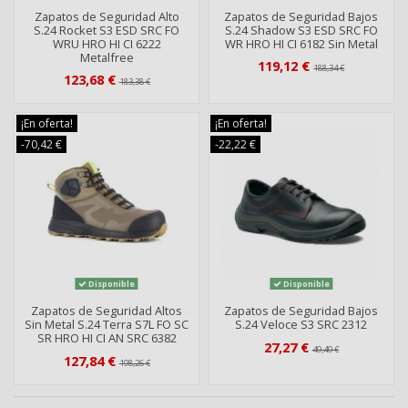
Zapatos de Seguridad Alto
Zapatos de Seguridad Bajos
S.24 Rocket S3 ESD SRC FO
S.24 Shadow S3 ESD SRC FO
WRU HRO HI CI 6222
WR HRO HI CI 6182 Sin Metal
Metalfree
119,12 €
188,34 €
123,68 €
183,38 €
¡En oferta!
¡En oferta!
-70,42 €
-22,22 €
Disponible
Disponible
Zapatos de Seguridad Altos
Zapatos de Seguridad Bajos
Sin Metal S.24 Terra S7L FO SC
S.24 Veloce S3 SRC 2312
SR HRO HI CI AN SRC 6382
27,27 €
49,49 €
127,84 €
198,26 €