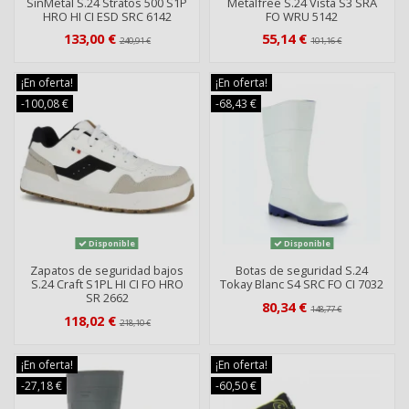
SinMetal S.24 Stratos 500 S1P
Metalfree S.24 Vista S3 SRA
HRO HI CI ESD SRC 6142
FO WRU 5142
133,00 €
55,14 €
240,91 €
101,16 €
¡En oferta!
¡En oferta!
-100,08 €
-68,43 €
Disponible
Disponible
Zapatos de seguridad bajos
Botas de seguridad S.24
S.24 Craft S1PL HI CI FO HRO
Tokay Blanc S4 SRC FO CI 7032
SR 2662
80,34 €
148,77 €
118,02 €
218,10 €
¡En oferta!
¡En oferta!
-27,18 €
-60,50 €