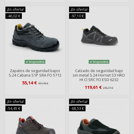
¡En oferta!
¡En oferta!
-46,02 €
-97,10 €
Disponible
Disponible
Zapatos de seguridad bajos
Calzado de seguridad bajo
S.24 Cabana S1P SRA FO 5712
sin metal S.24 Hornet S3 HRO
HI CI SRC FO ESD 6232
55,14 €
101,16 €
119,61 €
216,71 €
¡En oferta!
¡En oferta!
-54,45 €
-68,53 €