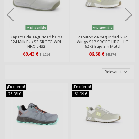
Disponible
Disponible
Zapatos de seguridad bajos
Zapatos de seguridad S.24
S24 Milk Evo S3 SRC FO WRU
Wings S1P SRC FO HRO HI CI
HRO 5432
6272 Bajo Sin Metal
69,43 €
86,68 €
118,92 €
148,67 €
Relevancia
¡En oferta!
¡En oferta!
-75,38 €
-61,99 €