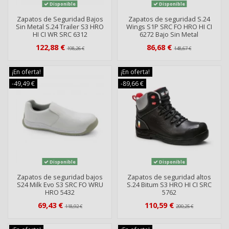
Disponible
Disponible
Zapatos de Seguridad Bajos
Zapatos de seguridad S.24
Sin Metal S.24 Trailer S3 HRO
Wings S1P SRC FO HRO HI CI
HI CI WR SRC 6312
6272 Bajo Sin Metal
122,88 €
86,68 €
198,26 €
148,67 €
¡En oferta!
¡En oferta!
-49,49 €
-89,66 €
Disponible
Disponible
Zapatos de seguridad bajos
Zapatos de seguridad altos
S24 Milk Evo S3 SRC FO WRU
S.24 Bitum S3 HRO HI CI SRC
HRO 5432
5762
69,43 €
110,59 €
118,92 €
200,25 €