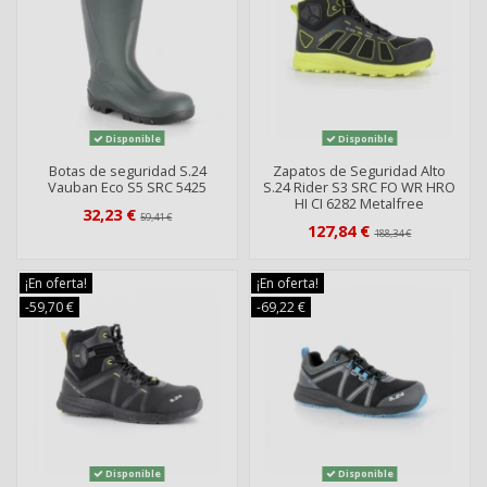
Disponible
Disponible
Botas de seguridad S.24
Zapatos de Seguridad Alto
Vauban Eco S5 SRC 5425
S.24 Rider S3 SRC FO WR HRO
HI CI 6282 Metalfree
32,23 €
59,41 €
127,84 €
188,34 €
¡En oferta!
¡En oferta!
-59,70 €
-69,22 €
Disponible
Disponible