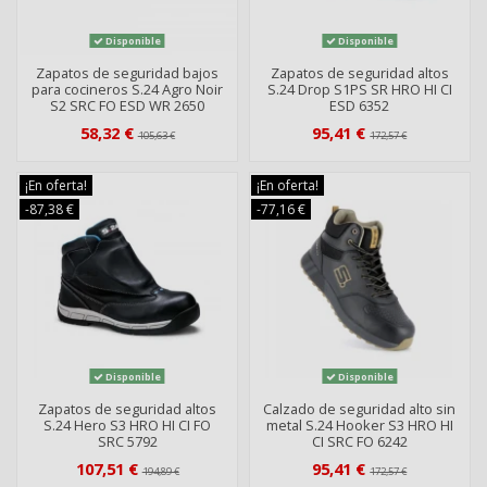
Disponible
Disponible
Zapatos de seguridad bajos
Zapatos de seguridad altos
para cocineros S.24 Agro Noir
S.24 Drop S1PS SR HRO HI CI
S2 SRC FO ESD WR 2650
ESD 6352
58,32 €
95,41 €
105,63 €
172,57 €
¡En oferta!
¡En oferta!
-87,38 €
-77,16 €
Disponible
Disponible
Zapatos de seguridad altos
Calzado de seguridad alto sin
S.24 Hero S3 HRO HI CI FO
metal S.24 Hooker S3 HRO HI
SRC 5792
CI SRC FO 6242
107,51 €
95,41 €
194,89 €
172,57 €