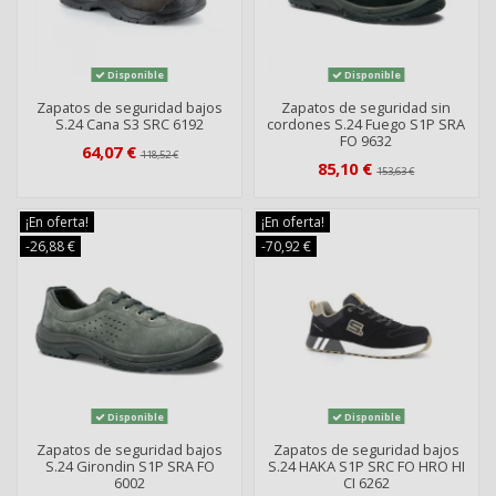
Disponible
Disponible
Zapatos de seguridad bajos
Zapatos de seguridad sin
S.24 Cana S3 SRC 6192
cordones S.24 Fuego S1P SRA
FO 9632
64,07 €
118,52 €
85,10 €
153,63 €
¡En oferta!
¡En oferta!
-26,88 €
-70,92 €
Disponible
Disponible
Zapatos de seguridad bajos
Zapatos de seguridad bajos
S.24 Girondin S1P SRA FO
S.24 HAKA S1P SRC FO HRO HI
6002
CI 6262