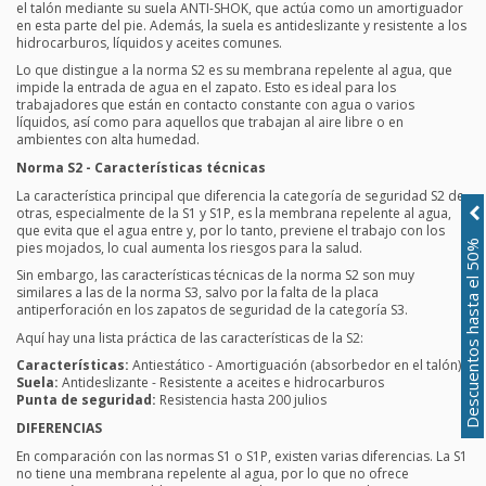
el talón mediante su suela ANTI-SHOK, que actúa como un amortiguador
en esta parte del pie. Además, la suela es antideslizante y resistente a los
hidrocarburos, líquidos y aceites comunes.
Lo que distingue a la norma S2 es su membrana repelente al agua, que
impide la entrada de agua en el zapato. Esto es ideal para los
trabajadores que están en contacto constante con agua o varios
líquidos, así como para aquellos que trabajan al aire libre o en
ambientes con alta humedad.
Norma S2 - Características técnicas
La característica principal que diferencia la categoría de seguridad S2 de
otras, especialmente de la S1 y S1P, es la membrana repelente al agua,
que evita que el agua entre y, por lo tanto, previene el trabajo con los
Descuentos hasta el 50%
pies mojados, lo cual aumenta los riesgos para la salud.
Sin embargo, las características técnicas de la norma S2 son muy
similares a las de la norma S3, salvo por la falta de la placa
antiperforación en los zapatos de seguridad de la categoría S3.
Aquí hay una lista práctica de las características de la S2:
Características:
Antiestático - Amortiguación (absorbedor en el talón)
Suela:
Antideslizante - Resistente a aceites e hidrocarburos
Punta de seguridad:
Resistencia hasta 200 julios
DIFERENCIAS
En comparación con las normas S1 o S1P, existen varias diferencias. La S1
no tiene una membrana repelente al agua, por lo que no ofrece