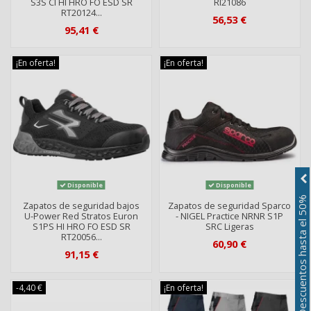
S3S CI HI HRO FO ESD SR
RI21086
RT20124...
56,53 €
95,41 €
¡En oferta!
¡En oferta!
Disponible
Disponible
Descuentos hasta el 50%
Zapatos de seguridad bajos
Zapatos de seguridad Sparco
U-Power Red Stratos Euron
- NIGEL Practice NRNR S1P
S1PS HI HRO FO ESD SR
SRC Ligeras
RT20056...
60,90 €
91,15 €
-4,40 €
¡En oferta!