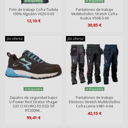
Disponible
Disponible
Polo de trabajo Cofra Tudela
Pantalones de trabajo
100% Algodón V620-0-03
Multibolsillos Stretch Cofra
Kudus V568-0-00
12,10 €
30,85 €
¡En oferta!
¡En oferta!
Disponible
Disponible
Zapatos de seguridad bajos
Pantalones de trabajo
U-Power Red Stratos Vhagar
Elásticos Stretch Multibolsillos
S3S CI HI HRO FO ESD SR
Cofra Leiria V481-0-04
RT20094...
42,15 €
95,41 €