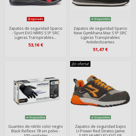
Agotado
Disponible
Zapatos de seguridad Sparco
Zapatos de seguridad Sparco
- Sport EVO NRRS S1P SRC
New Gymkhana Max S1P SRC
Ligeras Transpirables...
Ligeras Transpirables
Antideslizantes
53,16 €
51,47 €
¡En oferta!
Disponible
Disponible
Guantes de nitrilo color negro
Zapatos de seguridad bajos
Black Reflexx 78 sin polvo -
U-Power Red Stratos Jaime
100 unidades
S1PS HI HRO FO ESD SR