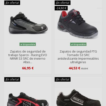
¡En oferta!
¡En oferta!
-24,80 €
Disponible
Disponible
Zapatos de seguridad de
Zapatos de seguridad FTG
trabajo Sparco - Racing EVO
Tornado S3 SRC
NRNR S3 SRC de invierno
antideslizante Impermeables
Altas...
ultraligeras
66,95 €
44,53 €
69,33 €
¡En oferta!
¡En oferta!