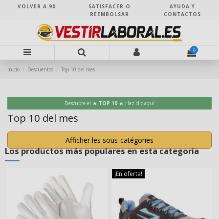
VOLVER A 90
SATISFACER O
AYUDA Y
REEMBOLSAR
CONTACTOS
0
Inicio
Descuentos
Top 10 del mes
Descubre el 🔥
TOP 10
🔥 Haz clic aquí
Top 10 del mes
Afficher les sous-catégories
Los productos más populares en esta categoría
¡En oferta!