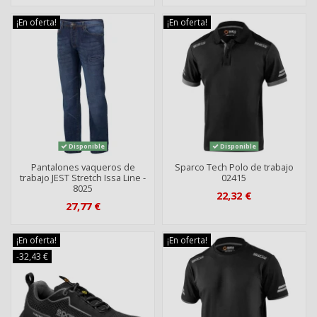
¡En oferta!
¡En oferta!
Disponible
Disponible
Pantalones vaqueros de
Sparco Tech Polo de trabajo
trabajo JEST Stretch Issa Line -
02415
8025
22,32 €
27,77 €
¡En oferta!
¡En oferta!
-32,43 €