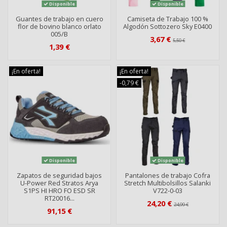
Disponible
Disponible
Guantes de trabajo en cuero
Camiseta de Trabajo 100 %
flor de bovino blanco orlato
Algodón Sottozero Sky E0400
005/B
3,67 €
5,50 €
1,39 €
¡En oferta!
¡En oferta!
-0,79 €
Disponible
Disponible
Zapatos de seguridad bajos
Pantalones de trabajo Cofra
U-Power Red Stratos Arya
Stretch Multibolsillos Salanki
S1PS HI HRO FO ESD SR
V722-0-03
RT20016...
24,20 €
24,99 €
91,15 €