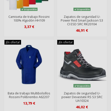
Disponible
Disponible
Camiseta de trabajo Rossini
Zapatos de seguridad U-
100% Algodón HH109
Power Red Smart Jackson S3
CI ESD SRC RK20104
3,37 €
46,91 €
¡En oferta!
¡En oferta!
Disponible
Bata de trabajo Multibolsillos
Zapatos de seguridad U-
Rossini Polibrembo A62207
power Devastate RS S3 SRC
UA10324
13,79 €
46,02 €