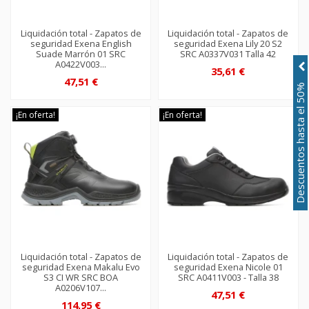
Liquidación total - Zapatos de
Liquidación total - Zapatos de
seguridad Exena English
seguridad Exena Lily 20 S2
Suade Marrón 01 SRC
SRC A0337V031 Talla 42
A0422V003...
35,61 €
47,51 €
Descuentos hasta el 50%
¡En oferta!
¡En oferta!
Liquidación total - Zapatos de
Liquidación total - Zapatos de
seguridad Exena Makalu Evo
seguridad Exena Nicole 01
S3 CI WR SRC BOA
SRC A0411V003 - Talla 38
A0206V107...
47,51 €
114,95 €