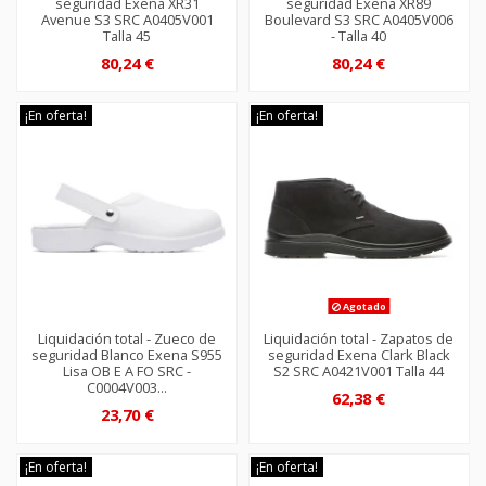
seguridad Exena XR31
seguridad Exena XR89
Avenue S3 SRC A0405V001
Boulevard S3 SRC A0405V006
Talla 45
- Talla 40
80,24 €
80,24 €
¡En oferta!
¡En oferta!
Agotado
Liquidación total - Zueco de
Liquidación total - Zapatos de
seguridad Blanco Exena S955
seguridad Exena Clark Black
Lisa OB E A FO SRC -
S2 SRC A0421V001 Talla 44
C0004V003...
62,38 €
23,70 €
¡En oferta!
¡En oferta!