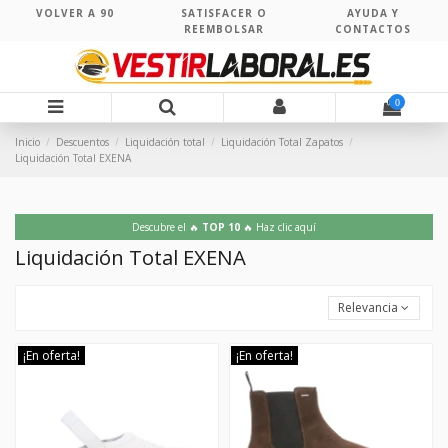
VOLVER A 90
SATISFACER O
AYUDA Y
REEMBOLSAR
CONTACTOS
0
Inicio
Descuentos
Liquidación total
Liquidación Total Zapatos
Liquidación Total EXENA
Descubre el 🔥
TOP 10
🔥 Haz clic aquí
Liquidación Total EXENA
Relevancia
¡En oferta!
¡En oferta!