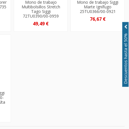
orer
Mono de trabajo
Mono de trabajo Siggi
0735
Multibolsillos Stretch
Marte Ignífugo
Tago Siggi
25TU0366/00-0921
72TU0390/00-0959
76,67 €
49,49 €
Descuentos hasta el 50%
ggi
0-
lta