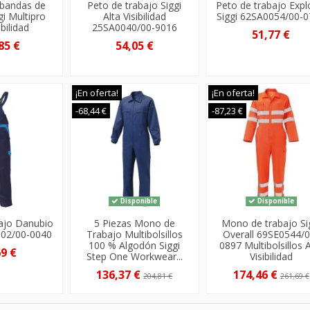
bandas de
Peto de trabajo Siggi
Peto de trabajo Expl
gi Multipro
Alta Visibilidad
Siggi 62SA0054/00-
ibilidad
25SA0040/00-9016
51,77 €
85 €
54,05 €
¡En oferta!
¡En oferta!
-68,44 €
-87,23 €
Disponible
Disponible
bajo Danubio
5 Piezas Mono de
Mono de trabajo Si
002/00-0040
Trabajo Multibolsillos
Overall 69SE0544/0
100 % Algodón Siggi
0897 Multibolsillos A
69 €
Step One Workwear...
Visibilidad
136,37 €
174,46 €
204,81 €
261,69 €