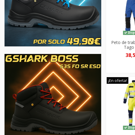
Disp
Peto de tra
Tago 
38,
¡En oferta!
Disp