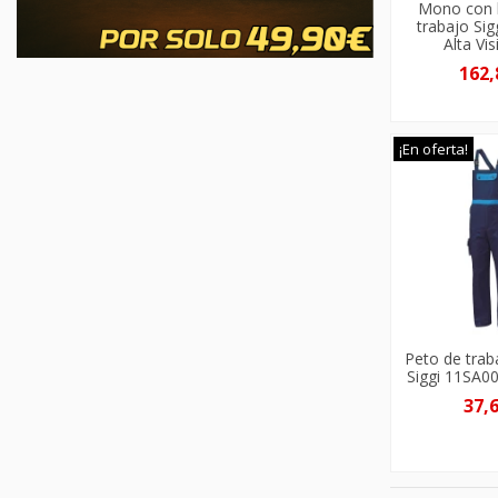
Mono con 
trabajo Sig
Alta Vis
162,
¡En oferta!
Peto de tra
Siggi 11SA0
37,