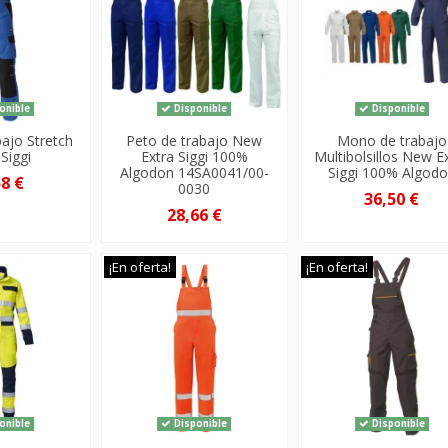
onible
Disponible
Disponible
bajo Stretch
Peto de trabajo New
Mono de trabajo
Siggi
Extra Siggi 100%
Multibolsillos New E
Algodon 14SA0041/00-
Siggi 100% Algod
58 €
0030
36,50 €
28,66 €
¡En oferta!
¡En oferta!
onible
Disponible
Disponible