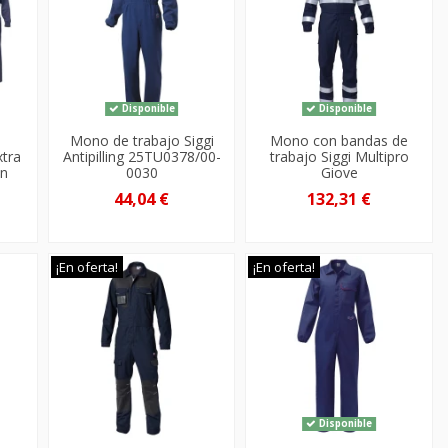
Disponible
Disponible
Mono de trabajo Siggi
Mono con bandas de
xtra
Antipilling 25TU0378/00-
trabajo Siggi Multipro
on
0030
Giove
44,04 €
132,31 €
¡En oferta!
¡En oferta!
Disponible