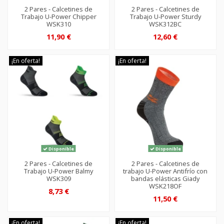
2 Pares - Calcetines de
2 Pares - Calcetines de
Trabajo U-Power Chipper
Trabajo U-Power Sturdy
WSK310
WSK312BC
11,90 €
12,60 €
¡En oferta!
¡En oferta!
Disponible
Disponible
2 Pares - Calcetines de
2 Pares - Calcetines de
Trabajo U-Power Balmy
trabajo U-Power Antifrío con
WSK309
bandas elásticas Giady
WSK218OF
8,73 €
11,50 €
¡En oferta!
¡En oferta!