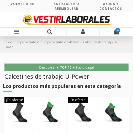
VOLVER A 90
SATISFACER O
AYUDA Y
REEMBOLSAR
CONTACTOS
0
Inicio
Ropa de trabajo
Ropa de trabajo U-Power
Calcetines de trabajo U-
Power
Descubre el 🔥
TOP 10
🔥 Haz clic aquí
Calcetines de trabajo U-Power
Los productos más populares en esta categoría
¡En oferta!
¡En oferta!