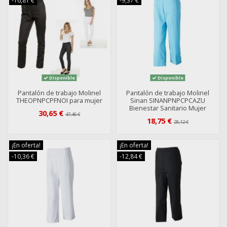
-16,81 €
-9,37 €
Disponible
Disponible
Pantalón de trabajo Molinel
Pantalón de trabajo Molinel
THEOPNPCPFNOI para mujer
Sinan SINANPNPCPCAZU
Bienestar Sanitario Mujer
30,65 €
47,46 €
18,75 €
28,12 €
¡En oferta!
¡En oferta!
-10,36 €
-12,84 €