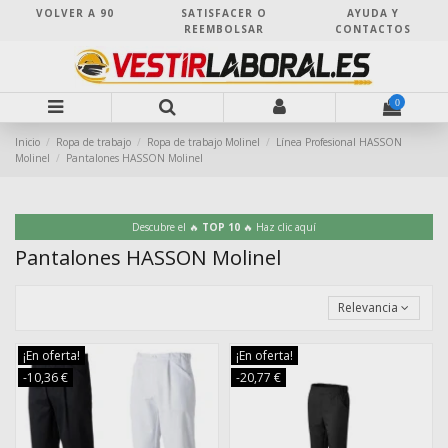
VOLVER A 90
SATISFACER O
AYUDA Y
REEMBOLSAR
CONTACTOS
0
Inicio
Ropa de trabajo
Ropa de trabajo Molinel
Línea Profesional HASSON
Molinel
Pantalones HASSON Molinel
Descubre el 🔥
TOP 10
🔥 Haz clic aquí
Pantalones HASSON Molinel
Relevancia
¡En oferta!
¡En oferta!
-10,36 €
-20,77 €