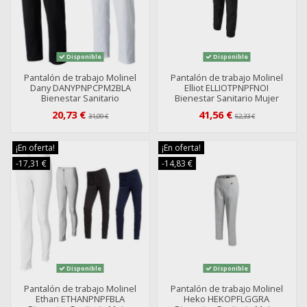
Disponible
Disponible
Pantalón de trabajo Molinel
Pantalón de trabajo Molinel
Dany DANYPNPCPM2BLA
Elliot ELLIOTPNPFNOI
Bienestar Sanitario
Bienestar Sanitario Mujer
20,73 €
41,56 €
31,09 €
62,33 €
¡En oferta!
¡En oferta!
-17,31 €
-14,83 €
Disponible
Disponible
Pantalón de trabajo Molinel
Pantalón de trabajo Molinel
Ethan ETHANPNPFBLA
Heko HEKOPFLGGRA