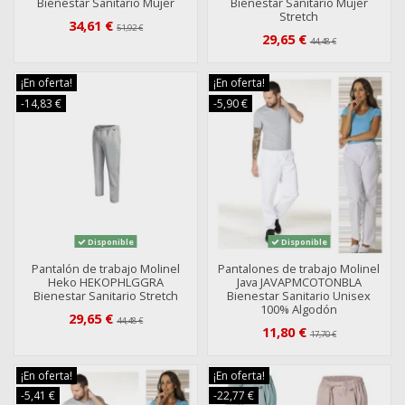
Bienestar Sanitario Mujer
Bienestar Sanitario Mujer
Stretch
34,61 €
51,92 €
29,65 €
44,48 €
¡En oferta!
¡En oferta!
-14,83 €
-5,90 €
Disponible
Disponible
Pantalón de trabajo Molinel
Pantalones de trabajo Molinel
Heko HEKOPHLGGRA
Java JAVAPMCOTONBLA
Bienestar Sanitario Stretch
Bienestar Sanitario Unisex
100% Algodón
29,65 €
44,48 €
11,80 €
17,70 €
¡En oferta!
¡En oferta!
-5,41 €
-22,77 €