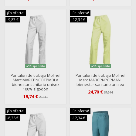
¡En oferta!
¡En oferta!
-9,87 €
-12,34 €
Disponible
Disponible
Pantalón de trabajo Molinel
Pantalón de trabajo Molinel
Marc MARCPNCOTPMBLA
Marc MARCPNPCPMANI
bienestar sanitario unisex
bienestar sanitario unisex
100% algodón
24,70 €
37,04 €
19,74 €
29,61 €
¡En oferta!
¡En oferta!
-8,38 €
-12,34 €