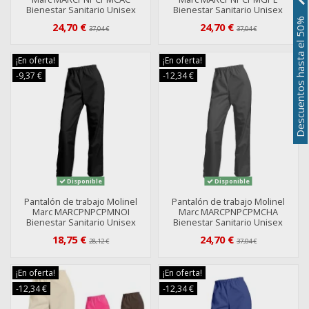
Bienestar Sanitario Unisex
Bienestar Sanitario Unisex
Descuentos hasta el 50%
24,70 €
24,70 €
37,04 €
37,04 €
¡En oferta!
¡En oferta!
-9,37 €
-12,34 €
Disponible
Disponible
Pantalón de trabajo Molinel
Pantalón de trabajo Molinel
Marc MARCPNPCPMNOI
Marc MARCPNPCPMCHA
Bienestar Sanitario Unisex
Bienestar Sanitario Unisex
18,75 €
24,70 €
28,12 €
37,04 €
¡En oferta!
¡En oferta!
-12,34 €
-12,34 €