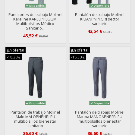
Disponible
Disponible
Pantalones de trabajo Molinel
Pantalón de trabajo Molinel
Kareline KARELPHLGGMI
KILIANPNPFGRI sector
Multibolsillos Médico
sanitario
Sanitario...
43,54 €
65,31 €
45,52 €
68,29 €
¡En oferta!
¡En oferta!
-18,30 €
-18,30 €
Disponible
Disponible
Pantalón de trabajo Molinel
Pantalón de trabajo Molinel
Malo MALOPNPHBLEU
Manoa MANOAPNPFBLEU
multibolsillos bienestar
multibolsillos bienestar
sanitario
sanitario
36,60 €
36,60 €
54,90 €
54,90 €