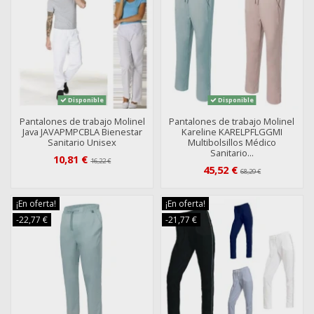
Disponible
Disponible
Pantalones de trabajo Molinel
Pantalones de trabajo Molinel
Java JAVAPMPCBLA Bienestar
Kareline KARELPFLGGMI
Sanitario Unisex
Multibolsillos Médico
Sanitario...
10,81 €
16,22 €
45,52 €
68,29 €
¡En oferta!
¡En oferta!
-22,77 €
-21,77 €