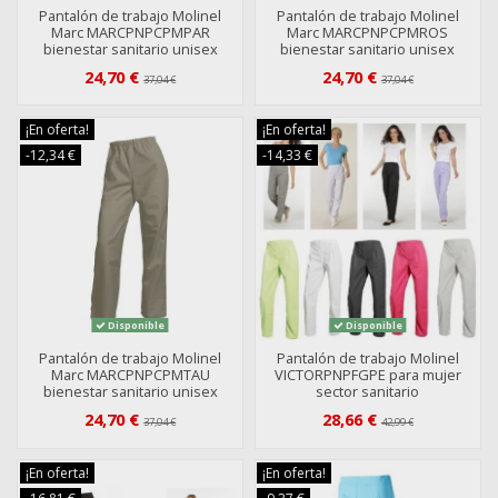
Pantalón de trabajo Molinel
Pantalón de trabajo Molinel
Marc MARCPNPCPMPAR
Marc MARCPNPCPMROS
bienestar sanitario unisex
bienestar sanitario unisex
24,70 €
24,70 €
37,04 €
37,04 €
¡En oferta!
¡En oferta!
-12,34 €
-14,33 €
Disponible
Disponible
Pantalón de trabajo Molinel
Pantalón de trabajo Molinel
Marc MARCPNPCPMTAU
VICTORPNPFGPE para mujer
bienestar sanitario unisex
sector sanitario
24,70 €
28,66 €
37,04 €
42,99 €
¡En oferta!
¡En oferta!