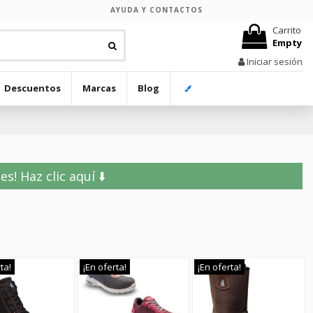
AYUDA Y CONTACTOS
Carrito
Empty
Iniciar sesión
Descuentos
Marcas
Blog
! Haz clic aquí ⬇️
ta!
¡En oferta!
¡En oferta!