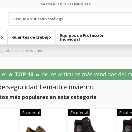
SATISFACER O REEMBOLSAR
Equipos de Protección
jo
Guantes de trabajo
Individual
eguridad Lemaitre invierno
 el 🔥
TOP 10
🔥 de los artículos más vendidos del mes
de seguridad Lemaitre invierno
tos más populares en esta categoría
¡En oferta!
¡En oferta!
¡En ofer