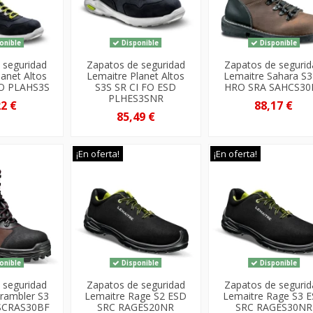
onible
Disponible
Disponible
 seguridad
Zapatos de seguridad
Zapatos de seguri
lanet Altos
Lemaitre Planet Altos
Lemaitre Sahara S3
FO PLAHS3S
S3S SR CI FO ESD
HRO SRA SAHCS30
PLHES3SNR
22 €
88,17 €
85,49 €
¡En oferta!
¡En oferta!
onible
Disponible
Disponible
 seguridad
Zapatos de seguridad
Zapatos de seguri
crambler S3
Lemaitre Rage S2 ESD
Lemaitre Rage S3 
 SCRAS30BF
SRC RAGES20NR
SRC RAGES30NR