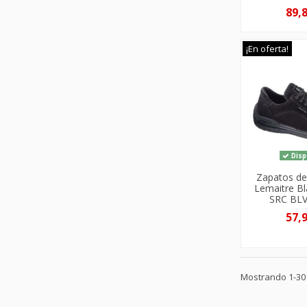
89,
¡En oferta!
Disp
Zapatos de
Lemaitre Bl
SRC BL
57,
Mostrando 1-30 d