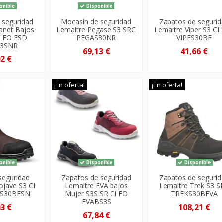
onible
Disponible
 seguridad
Mocasín de seguridad
Zapatos de seguri
lanet Bajos
Lemaitre Pegase S3 SRC
Lemaitre Viper S3 CI
I FO ESD
PEGAS30NR
VIPES30BF
S3SNR
69,13 €
41,66 €
02 €
¡En oferta!
¡En oferta!
onible
Disponible
Disponible
seguridad
Zapatos de seguridad
Zapatos de seguri
ojave S3 CI
Lemaitre EVA bajos
Lemaitre Trek S3 
AS30BFSN
Mujer S3S SR CI FO
TREKS30BFVA
EVABS3S
03 €
108,21 €
67,84 €