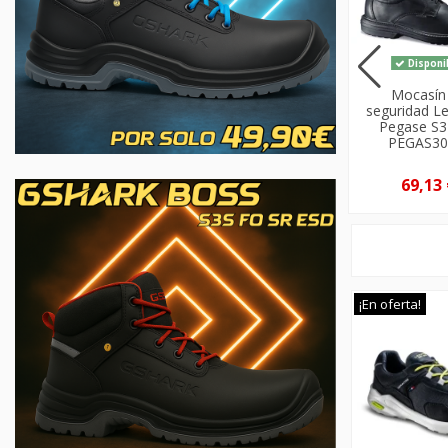
Disponible
Disponible
Disponi
Zapatos de
Zapatos de
Mocasín
seguridad Lemaitre
seguridad Lemaitre
seguridad L
Sirius S3 ESD SRC
Planet Bajos S3S SR
Pegase S3
SIRIS30NR
CI FO ESD
PEGAS3
PLBES3SNR
78,45 €
82,02 €
69,13 
¡En oferta!