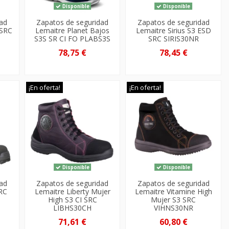
Disponible
Disponible
dad
Zapatos de seguridad
Zapatos de seguridad
 SRC
Lemaitre Planet Bajos
Lemaitre Sirius S3 ESD
S3S SR CI FO PLABS3S
SRC SIRIS30NR
78,75 €
78,45 €
¡En oferta!
¡En oferta!
Disponible
Disponible
dad
Zapatos de seguridad
Zapatos de seguridad
SRC
Lemaitre Liberty Mujer
Lemaitre Vitamine High
High S3 CI SRC
Mujer S3 SRC
LIBHS30CH
VIHNS30NR
71,61 €
60,80 €