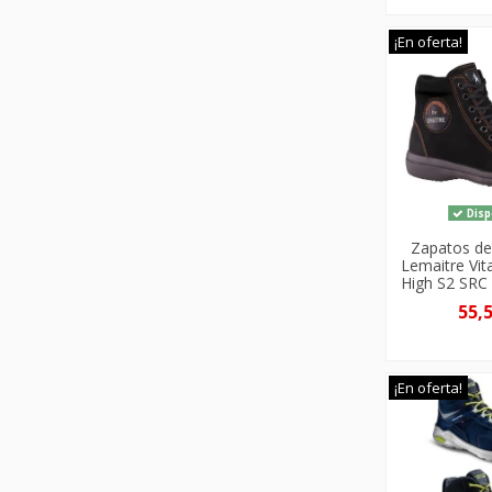
¡En oferta!
Disp
Zapatos de
Lemaitre Vi
High S2 SR
55,
¡En oferta!