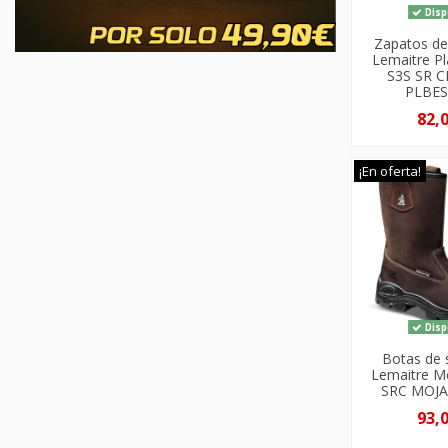
Disp
Zapatos de
Lemaitre P
S3S SR C
PLBE
82,
¡En oferta!
Disp
Botas de 
Lemaitre M
SRC MOJ
93,