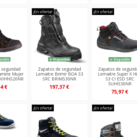
¡En oferta!
¡En oferta!
onible
Disponible
Disponible
 seguridad
Zapatos de seguridad
Zapatos de seguri
tamine Mujer
Lemaitre Brimir BOA S3
Lemaitre Super X H
C VIHNS20NR
SRC BRIMS30NR
S3 CI ESD SRC
SUHIS30NR
54 €
197,37 €
75,97 €
¡En oferta!
¡En oferta!