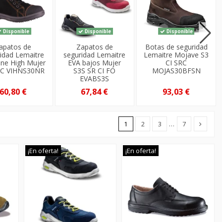
Disponible
Disponible
Disponible
apatos de
Zapatos de
Botas de seguridad
idad Lemaitre
seguridad Lemaitre
Lemaitre Mojave S3
ine High Mujer
EVA bajos Mujer
CI SRC
RC VIHNS30NR
S3S SR CI FO
MOJAS30BFSN
EVABS3S
60,80 €
67,84 €
93,03 €
1
2
3
…
7
¡En oferta!
¡En oferta!