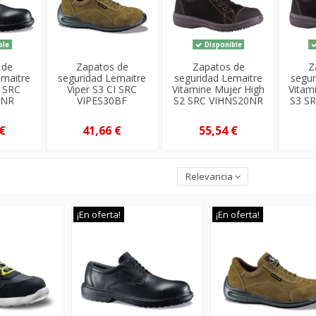
ble
Disponible
 de
Zapatos de
Zapatos de
Z
emaitre
seguridad Lemaitre
seguridad Lemaitre
segur
 SRC
Viper S3 CI SRC
Vitamine Mujer High
Vitam
0NR
VIPES30BF
S2 SRC VIHNS20NR
S3 S
€
41,66 €
55,54 €
Relevancia
¡En oferta!
¡En oferta!