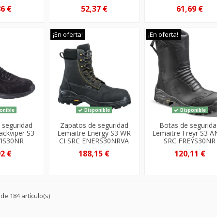
86 €
52,37 €
61,69 €
¡En oferta!
¡En oferta!
onible
Disponible
Disponible
 seguridad
Zapatos de seguridad
Botas de segurida
ackviper S3
Lemaitre Energy S3 WR
Lemaitre Freyr S3 A
VIS30NR
CI SRC ENERS30NRVA
SRC FREYS30NR
92 €
188,15 €
120,11 €
e 184 artículo(s)