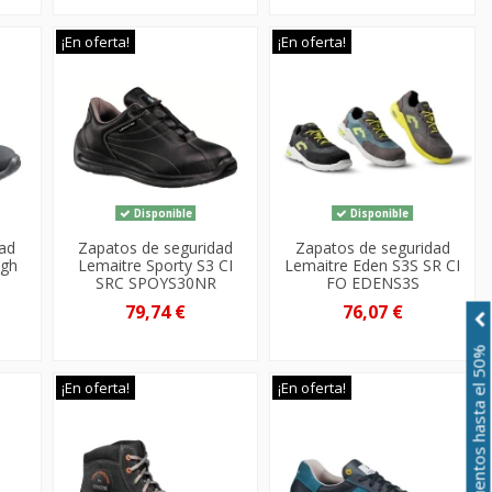
¡En oferta!
¡En oferta!
Disponible
Disponible
dad
Zapatos de seguridad
Zapatos de seguridad
igh
Lemaitre Sporty S3 CI
Lemaitre Eden S3S SR CI
SRC SPOYS30NR
FO EDENS3S
79,74 €
76,07 €
Descuentos hasta el 50%
¡En oferta!
¡En oferta!