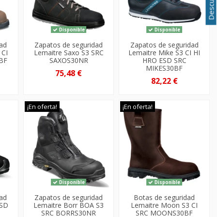
Disponible
Disponible
dad
Zapatos de seguridad
Zapatos de seguridad
 CI
Lemaitre Saxo S3 SRC
Lemaitre Mike S3 CI HI
BF
SAXOS30NR
HRO ESD SRC
MIKES30BF
75,48 €
82,22 €
¡En oferta!
¡En oferta!
Disponible
Disponible
dad
Zapatos de seguridad
Botas de seguridad
ESD
Lemaitre Borr BOA S3
Lemaitre Moon S3 CI
SRC BORRS30NR
SRC MOONS30BF