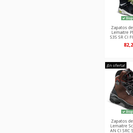
Disp
Zapatos de
Lemaitre P
S3S SR CI 
82,
¡En oferta!
Disp
Zapatos de
Lemaitre S
AN CI SRC