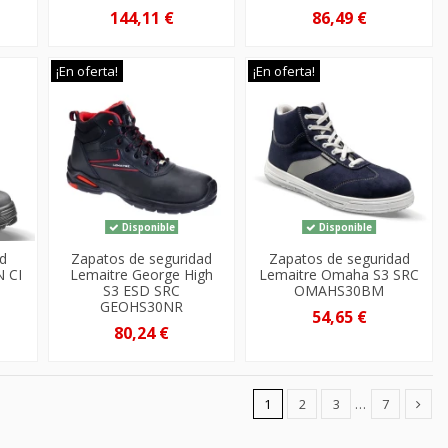
144,11 €
86,49 €
¡En oferta!
¡En oferta!
Disponible
Disponible
d
Zapatos de seguridad
Zapatos de seguridad
N CI
Lemaitre George High
Lemaitre Omaha S3 SRC
S3 ESD SRC
OMAHS30BM
GEOHS30NR
54,65 €
80,24 €
1
2
3
…
7