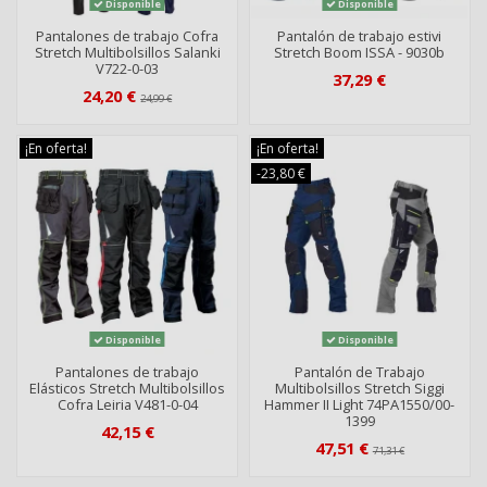
Disponible
Disponible
Pantalones de trabajo Cofra
Pantalón de trabajo estivi
Stretch Multibolsillos Salanki
Stretch Boom ISSA - 9030b
V722-0-03
37,29 €
24,20 €
24,99 €
¡En oferta!
¡En oferta!
-23,80 €
Disponible
Disponible
Pantalones de trabajo
Pantalón de Trabajo
Elásticos Stretch Multibolsillos
Multibolsillos Stretch Siggi
Cofra Leiria V481-0-04
Hammer II Light 74PA1550/00-
1399
42,15 €
47,51 €
71,31 €