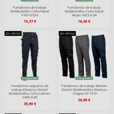
Pantalones de trabajo
Pantalones de trabajo
Multibolsillos Cofra Rabat
Multibolsillos Cofra Rabat
V181-0-02A
Mujer V423-0-04
15,37 €
16,36 €
¡En oferta!
¡En oferta!
Disponible
Disponible
Pantalones vaqueros de
Pantalones de trabajo Worker
trabajo Elásticos Stretch
Stretch Multibolsillos Elásticos
Multibolsillos Cofra Cabries
- Payper AY 7319
V495-0-00
26,98 €
35,90 €