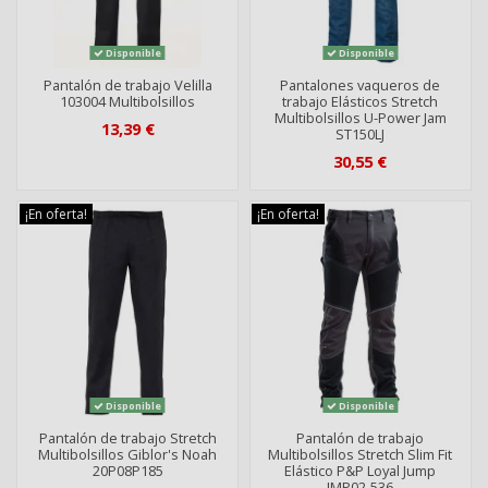
Disponible
Disponible
Pantalón de trabajo Velilla
Pantalones vaqueros de
103004 Multibolsillos
trabajo Elásticos Stretch
Multibolsillos U-Power Jam
13,39 €
ST150LJ
30,55 €
¡En oferta!
¡En oferta!
Disponible
Disponible
Pantalón de trabajo Stretch
Pantalón de trabajo
Multibolsillos Giblor's Noah
Multibolsillos Stretch Slim Fit
20P08P185
Elástico P&P Loyal Jump
JMP02-536