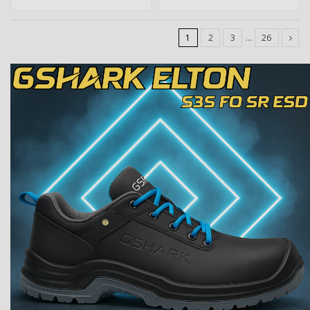
1
2
3
…
26