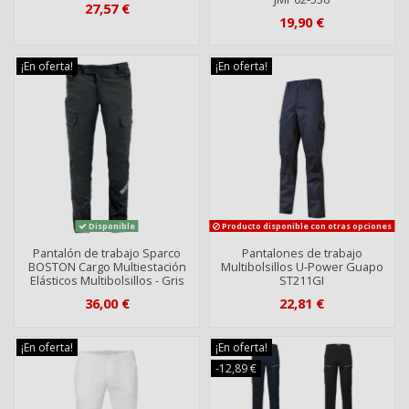
27,57 €
19,90 €
¡En oferta!
¡En oferta!
Disponible
Producto disponible con otras opciones
Pantalón de trabajo Sparco
Pantalones de trabajo
BOSTON Cargo Multiestación
Multibolsillos U-Power Guapo
Elásticos Multibolsillos - Gris
ST211GI
36,00 €
22,81 €
¡En oferta!
¡En oferta!
-12,89 €