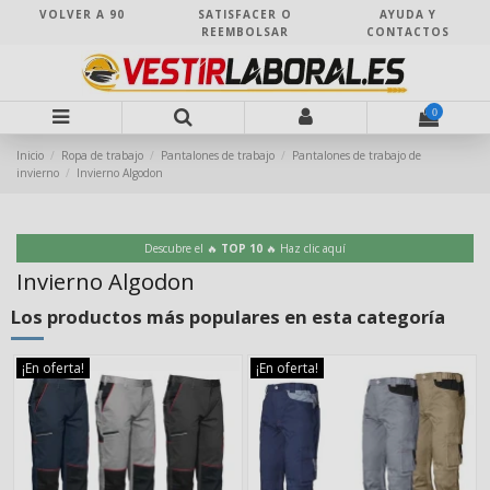
VOLVER A 90
SATISFACER O
AYUDA Y
REEMBOLSAR
CONTACTOS
0
Inicio
Ropa de trabajo
Pantalones de trabajo
Pantalones de trabajo de
invierno
Invierno Algodon
Descubre el 🔥
TOP 10
🔥 Haz clic aquí
Invierno Algodon
Los productos más populares en esta categoría
¡En oferta!
¡En oferta!