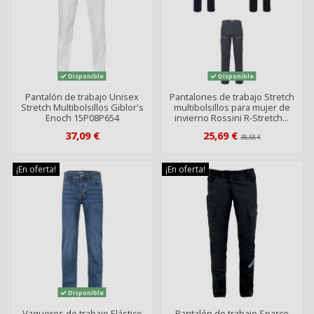
Disponible
Disponible
Pantalón de trabajo Unisex
Pantalones de trabajo Stretch
Stretch Multibolsillos Giblor's
multibolsillos para mujer de
Enoch 15P08P654
invierno Rossini R-Stretch...
37,09 €
25,69 €
38,58 €
¡En oferta!
¡En oferta!
Disponible
Vaqueros de trabajo Elástico
Pantalón de trabajo Sparco