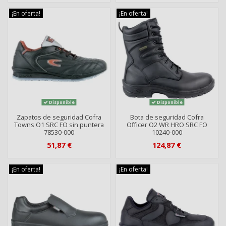
¡En oferta!
¡En oferta!
Disponible
Disponible
Zapatos de seguridad Cofra
Bota de seguridad Cofra
Towns O1 SRC FO sin puntera
Officer O2 WR HRO SRC FO
78530-000
10240-000
51,87 €
124,87 €
¡En oferta!
¡En oferta!