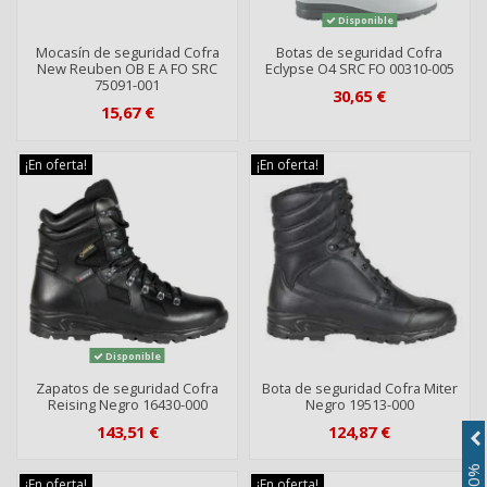
Disponible
Mocasín de seguridad Cofra
Botas de seguridad Cofra
New Reuben OB E A FO SRC
Eclypse O4 SRC FO 00310-005
75091-001
30,65 €
15,67 €
¡En oferta!
¡En oferta!
Disponible
Zapatos de seguridad Cofra
Bota de seguridad Cofra Miter
Reising Negro 16430-000
Negro 19513-000
143,51 €
124,87 €
¡En oferta!
¡En oferta!