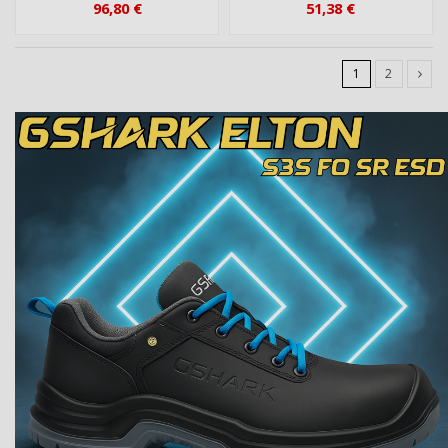
96,80 €
51,38 €
1
2