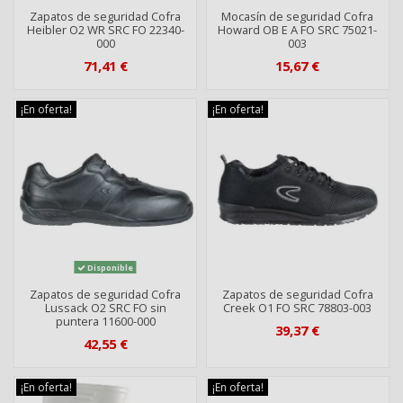
Zapatos de seguridad Cofra
Mocasín de seguridad Cofra
Heibler O2 WR SRC FO 22340-
Howard OB E A FO SRC 75021-
000
003
71,41 €
15,67 €
¡En oferta!
¡En oferta!
Disponible
Zapatos de seguridad Cofra
Zapatos de seguridad Cofra
Lussack O2 SRC FO sin
Creek O1 FO SRC 78803-003
puntera 11600-000
39,37 €
42,55 €
¡En oferta!
¡En oferta!