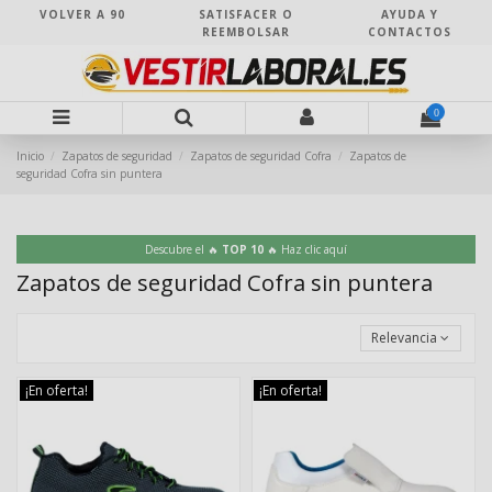
VOLVER A 90
SATISFACER O
AYUDA Y
REEMBOLSAR
CONTACTOS
0
Inicio
Zapatos de seguridad
Zapatos de seguridad Cofra
Zapatos de
seguridad Cofra sin puntera
Descubre el 🔥
TOP 10
🔥 Haz clic aquí
Zapatos de seguridad Cofra sin puntera
Relevancia
¡En oferta!
¡En oferta!