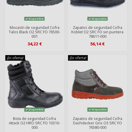
Disponible
Disponible
Mocasín de seguridad Cofra
Zapatos de seguridad Cofra
Talos Black O2 SRC FO 76500-
Koblet O2 SRC FO sin puntera
001
78611-000
34,22 €
56,14 €
¡En oferta!
¡En oferta!
Disponible
Disponible
Bota de seguridad Cofra
Zapatos de seguridad Cofra
Attack O2 HRO SRC FO 10310-
Dachdecker Gris O3 SRC FO
000
76580-000