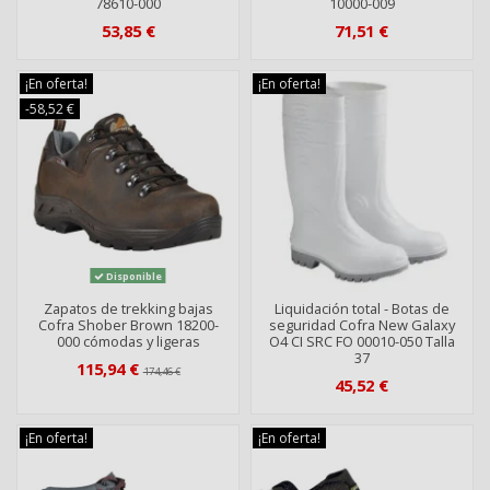
78610-000
10000-009
53,85 €
71,51 €
¡En oferta!
¡En oferta!
-58,52 €
Disponible
Zapatos de trekking bajas
Liquidación total - Botas de
Cofra Shober Brown 18200-
seguridad Cofra New Galaxy
000 cómodas y ligeras
O4 CI SRC FO 00010-050 Talla
37
115,94 €
174,46 €
45,52 €
¡En oferta!
¡En oferta!