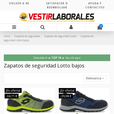
VOLVER A 90
SATISFACER O
AYUDA Y
REEMBOLSAR
CONTACTOS
0
Inicio
Zapatos de seguridad
Zapatos de seguridad Lotto
Zapatos de
seguridad Lotto bajos
Descubre el 🔥
TOP 10
🔥 Haz clic aquí
Zapatos de seguridad Lotto bajos
Relevancia
¡En oferta!
¡En oferta!
-34,71 €
-39,68 €