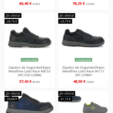
60,40 €
78,25 €
91,15 €
117,93 €
¡En oferta!
¡En oferta!
-28,76 €
-24,79 €
Disponible
Disponible
Zapatos de Seguridad Bajos
Zapatos de Seguridad Bajos
Metalfree Lotto Race 400 S3
Metalfree Lotto Race 901 S1
SRC ESD L59842
SRC L59841
57,43 €
48,50 €
86,19 €
73,29 €
¡En oferta!
¡En oferta!
-39,68 €
-31,73 €