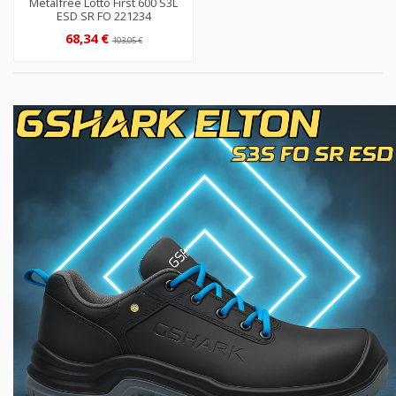
Metalfree Lotto First 600 S3L
ESD SR FO 221234
68,34 €
103,05 €