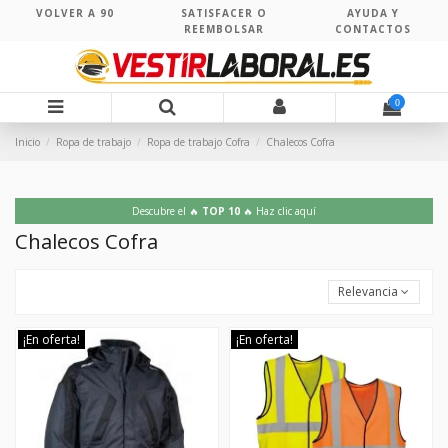
VOLVER A 90
SATISFACER O
AYUDA Y
REEMBOLSAR
CONTACTOS
0
Inicio
Ropa de trabajo
Ropa de trabajo Cofra
Chalecos Cofra
Descubre el 🔥
TOP 10
🔥 Haz clic aquí
Chalecos Cofra
Relevancia
¡En oferta!
¡En oferta!