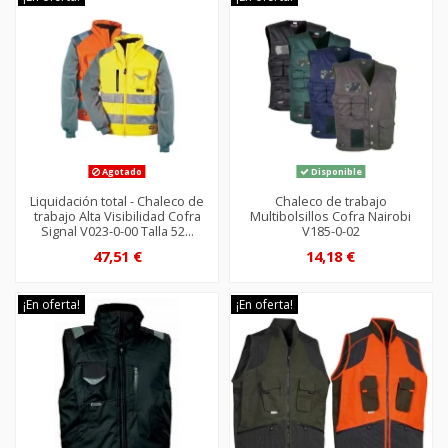
Agotado
Disponible
Liquidación total - Chaleco de
Chaleco de trabajo
trabajo Alta Visibilidad Cofra
Multibolsillos Cofra Nairobi
Signal V023-0-00 Talla 52...
V185-0-02
47,51 €
14,18 €
¡En oferta!
¡En oferta!