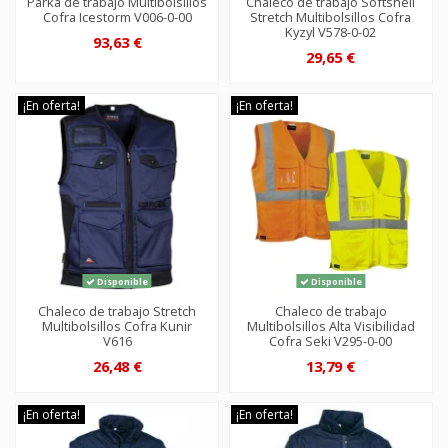
Parka de trabajo Multibolsillos
Chaleco de trabajo Softshell
Cofra Icestorm V006-0-00
Stretch Multibolsillos Cofra
Kyzyl V578-0-02
93,63 €
29,65 €
¡En oferta!
¡En oferta!
Disponible
Disponible
Chaleco de trabajo Stretch
Chaleco de trabajo
Multibolsillos Cofra Kunir
Multibolsillos Alta Visibilidad
V616
Cofra Seki V295-0-00
26,48 €
13,79 €
¡En oferta!
¡En oferta!