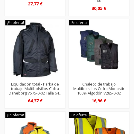
00
27,77 €
30,05 €
¡En oferta!
¡En oferta!
Liquidación total - Parka de
Chaleco de trabajo
trabajo Multibolsillos Cofra
Multibolsillos Cofra Monastir
Daneborg V575-0-02 Talla 64...
100% Algodón V285-0-02
64,37 €
16,96 €
¡En oferta!
¡En oferta!