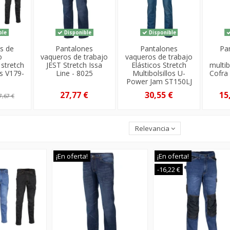
ble
Disponible
Disponible
s de
Pantalones
Pantalones
Pa
o
vaqueros de trabajo
vaqueros de trabajo
 stretch
JEST Stretch Issa
Elásticos Stretch
multib
s V179-
Line - 8025
Multibolsillos U-
Cofra 
Power Jam ST150LJ
27,77 €
30,55 €
15
7,67 €
Relevancia
¡En oferta!
¡En oferta!
-16,22 €