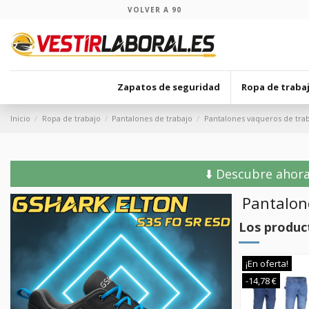
VOLVER A 90
Zapatos de seguridad
Ropa de traba
Inicio
Ropa de trabajo
Pantalones de trabajo
Pantalones vaqueros de tra
⬇️ Descubre ahora
Pantalon
Los produc
¡En oferta!
¡En oferta!
¡En oferta!
-14,78 €