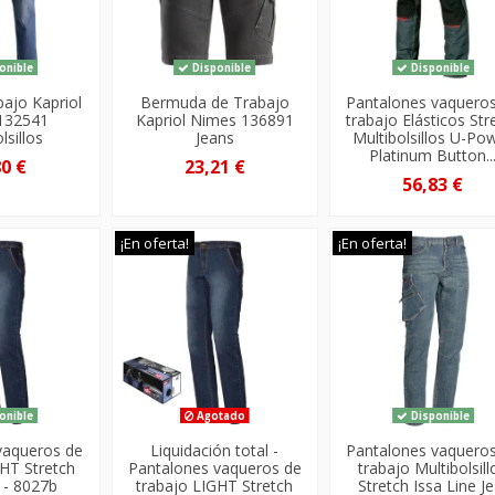
onible
Disponible
Disponible
bajo Kapriol
Bermuda de Trabajo
Pantalones vaquero
132541
Kapriol Nimes 136891
trabajo Elásticos Str
lsillos
Jeans
Multibolsillos U-Po
Platinum Button..
80 €
23,21 €
56,83 €
¡En oferta!
¡En oferta!
onible
Agotado
Disponible
vaqueros de
Liquidación total -
Pantalones vaquero
GHT Stretch
Pantalones vaqueros de
trabajo Multibolsill
e - 8027b
trabajo LIGHT Stretch
Stretch Issa Line Je