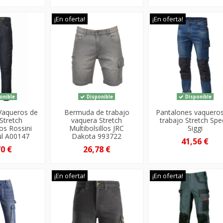
¡En oferta!
¡En oferta!
onible
Disponible
Disponible
Vaqueros de
Bermuda de trabajo
Pantalones vaquero
 Stretch
vaquera Stretch
trabajo Stretch Sp
los Rossini
Multibolsillos JRC
Siggi
ul A00147
Dakota 993722
41,56 €
70 €
26,78 €
¡En oferta!
¡En oferta!