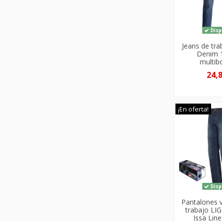
Disp
Jeans de tra
Denim 
multibo
24,
¡En oferta!
Disp
Pantalones 
trabajo LI
Issa Lin