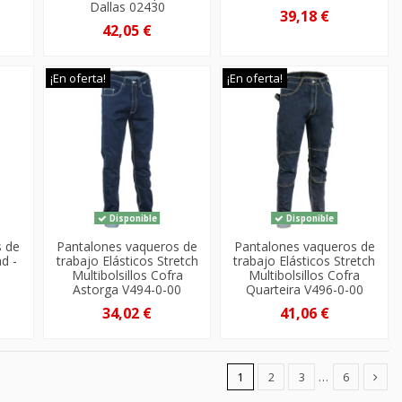
Dallas 02430
39,18 €
42,05 €
¡En oferta!
¡En oferta!
Disponible
Disponible
s de
Pantalones vaqueros de
Pantalones vaqueros de
ad -
trabajo Elásticos Stretch
trabajo Elásticos Stretch
Multibolsillos Cofra
Multibolsillos Cofra
Astorga V494-0-00
Quarteira V496-0-00
34,02 €
41,06 €
1
2
3
…
6