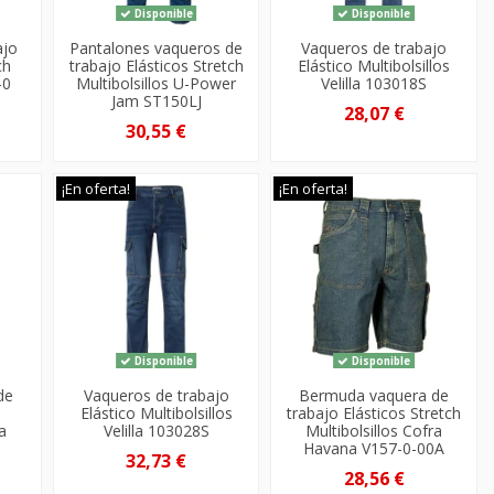
Disponible
Disponible
ajo
Pantalones vaqueros de
Vaqueros de trabajo
ch
trabajo Elásticos Stretch
Elástico Multibolsillos
-0
Multibolsillos U-Power
Velilla 103018S
Jam ST150LJ
28,07 €
30,55 €
¡En oferta!
¡En oferta!
Disponible
Disponible
de
Vaqueros de trabajo
Bermuda vaquera de
Elástico Multibolsillos
trabajo Elásticos Stretch
la
Velilla 103028S
Multibolsillos Cofra
Havana V157-0-00A
32,73 €
28,56 €