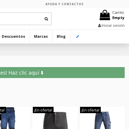
AYUDA Y CONTACTOS
Carrito
Empty
Iniciar sesión
Descuentos
Marcas
Blog
! Haz clic aquí ⬇️
ta!
¡En oferta!
¡En oferta!