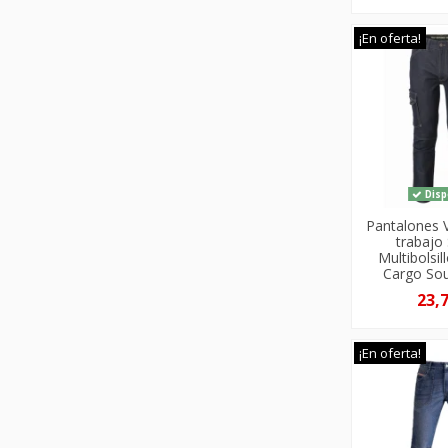
¡En oferta!
Disp
Pantalones 
trabajo
Multibolsil
Cargo So
23,
¡En oferta!