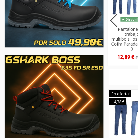
Disponible
Disponible
Disponi
Vaqueros de trabajo
Vaqueros de trabajo
Pantalone
Elástico
Elástico
trabaj
Multibolsillos Velilla
Multibolsillos Velilla
multibolsillos
103028S
103018S
Cofra Parada
0
32,73 €
28,07 €
12,89 €
2
¡En oferta!
-14,78 €