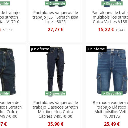
onible
Disponible
Disponible
 de trabajo
Pantalones vaqueros de
Pantalones de trab
los stretch
trabajo JEST Stretch Issa
multibolsillos stret
das V179-0
Line - 8025
Cofra Vilches V188
€
27,77 €
15,22 €
27,67 €
31,44 €
¡En oferta!
¡En oferta!
onible
Disponible
Disponible
vaquera de
Pantalones vaqueros de
Bermuda vaquera 
icos Stretch
trabajo Elásticos Stretch
trabajo Elástico
llos Cofra
Multibolsillos Cofra
Multibolsillos Velil
V497-0-00
Cabries V495-0-00
103017S
37 €
35,90 €
25,49 €