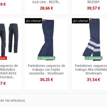
Issa Line - 8027b...
8025BP
59 €
28,66 €
39,57 €
¡En oferta!
¡En oferta!
tado
Disponible
Disponible
vaqueros de
Pantalones vaqueros de
Pantalones vaquero
tibolsillos
trabajo con tejido
trabajo Alta Visibilid
MINER 8033
resistente - Workteam
Workteam
 Hombre...
30,25 €
31,54 €
67 €
e 162 artículo(s)