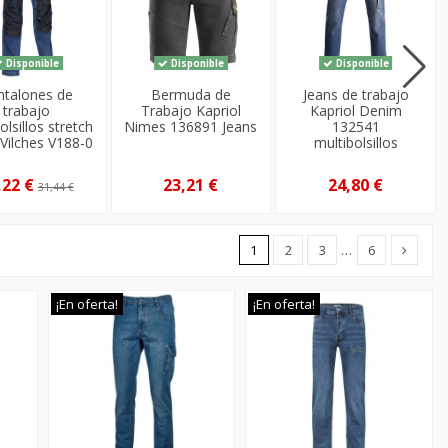
Disponible
Disponible
Disponible
ntalones de
Bermuda de
Jeans de trabajo
trabajo
Trabajo Kapriol
Kapriol Denim
olsillos stretch
Nimes 136891 Jeans
132541
Vilches V188-0
multibolsillos
,22 €
23,21 €
24,80 €
31,44 €
1
2
3
…
6
¡En oferta!
¡En oferta!