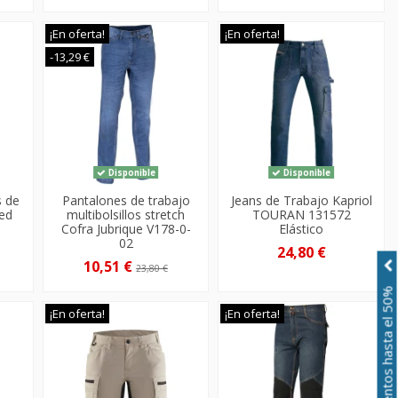
¡En oferta!
¡En oferta!
-13,29 €
Disponible
Disponible
s de
Pantalones de trabajo
Jeans de Trabajo Kapriol
eed
multibolsillos stretch
TOURAN 131572
Cofra Jubrique V178-0-
Elástico
02
24,80 €
10,51 €
23,80 €
Descuentos hasta el 50%
¡En oferta!
¡En oferta!