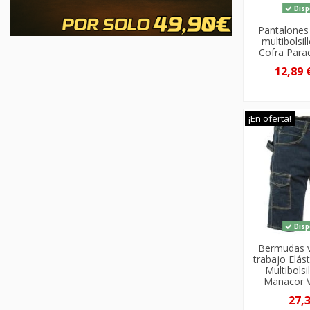
Disp
Pantalones
multibolsil
Cofra Para
12,89 
¡En oferta!
Disp
Bermudas 
trabajo Elást
Multibolsi
Manacor 
27,