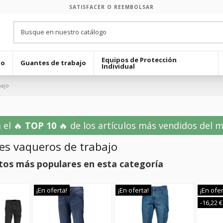
SATISFACER O REEMBOLSAR
Equipos de Protección
jo
Guantes de trabajo
Individual
bajo
 el 🔥
TOP 10
🔥 de los artículos más vendidos del mes
es vaqueros de trabajo
tos más populares en esta categoría
¡En oferta!
¡En oferta!
¡En ofer
-16,22 €