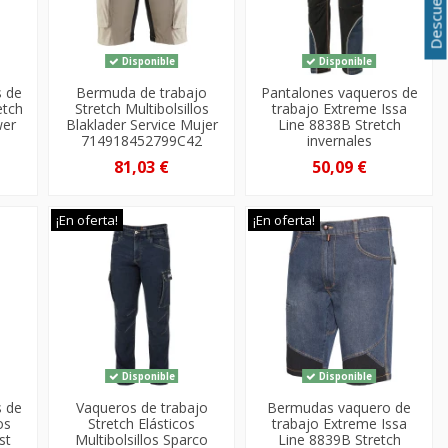
Disponible
Disponible
s de
Bermuda de trabajo
Pantalones vaqueros de
etch
Stretch Multibolsillos
trabajo Extreme Issa
wer
Blaklader Service Mujer
Line 8838B Stretch
.
714918452799C42
invernales
81,03 €
50,09 €
¡En oferta!
¡En oferta!
Disponible
Disponible
s de
Vaqueros de trabajo
Bermudas vaquero de
os
Stretch Elásticos
trabajo Extreme Issa
st
Multibolsillos Sparco
Line 8839B Stretch