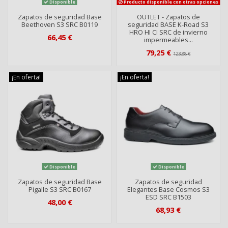
Disponible
Producto disponible con otras opciones
Zapatos de seguridad Base
OUTLET - Zapatos de
Beethoven S3 SRC B0119
seguridad BASE K-Road S3
HRO HI CI SRC de invierno
66,45 €
impermeables...
79,25 €
123,88 €
¡En oferta!
¡En oferta!
Disponible
Disponible
Zapatos de seguridad Base
Zapatos de seguridad
Pigalle S3 SRC B0167
Elegantes Base Cosmos S3
ESD SRC B1503
48,00 €
68,93 €