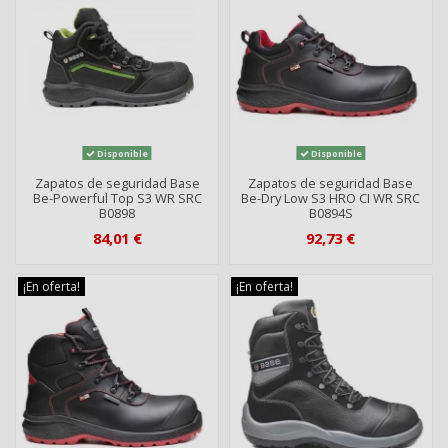
Disponible
Disponible
Zapatos de seguridad Base
Zapatos de seguridad Base
Be-Powerful Top S3 WR SRC
Be-Dry Low S3 HRO CI WR SRC
B0898
B0894S
84,01 €
92,73 €
¡En oferta!
¡En oferta!