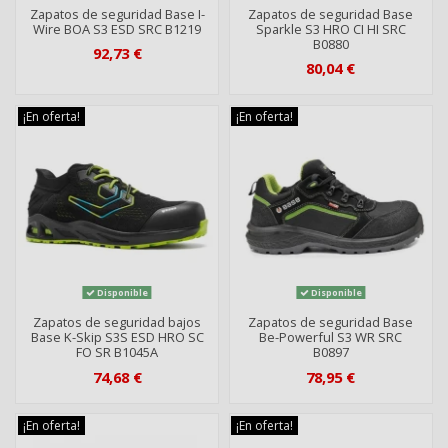
Zapatos de seguridad Base I-
Zapatos de seguridad Base
Wire BOA S3 ESD SRC B1219
Sparkle S3 HRO CI HI SRC
B0880
92,73 €
80,04 €
¡En oferta!
¡En oferta!
Disponible
Disponible
Zapatos de seguridad bajos
Zapatos de seguridad Base
Base K-Skip S3S ESD HRO SC
Be-Powerful S3 WR SRC
FO SR B1045A
B0897
74,68 €
78,95 €
¡En oferta!
¡En oferta!