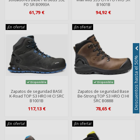
FO SR B0993A
B1601B
61,79 €
94,92 €
¡En oferta!
¡En oferta!
Descuentos hasta el 50%
Disponible
Disponible
Zapatos de seguridad BASE
Zapatos de seguridad Base
K-Road TOP S3 HRO HI CI SRC
Be-Strong TOP S3 HRO CI HI
B1001B
SRC B0888
117,13 €
78,65 €
¡En oferta!
¡En oferta!