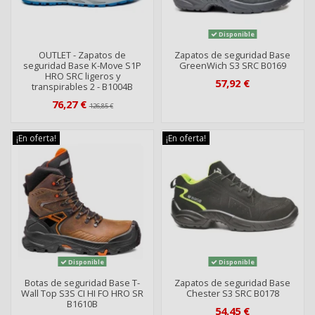
Disponible
OUTLET - Zapatos de
Zapatos de seguridad Base
seguridad Base K-Move S1P
GreenWich S3 SRC B0169
HRO SRC ligeros y
57,92 €
transpirables 2 - B1004B
76,27 €
126,85 €
¡En oferta!
¡En oferta!
Disponible
Disponible
Botas de seguridad Base T-
Zapatos de seguridad Base
Wall Top S3S CI HI FO HRO SR
Chester S3 SRC B0178
B1610B
54,45 €