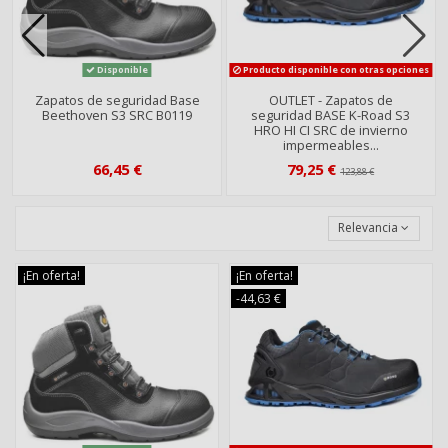
Disponible
Producto disponible con otras opciones
Zapatos de seguridad Base
OUTLET - Zapatos de
Beethoven S3 SRC B0119
seguridad BASE K-Road S3
HRO HI CI SRC de invierno
impermeables...
66,45 €
79,25 €
123,88 €
Relevancia
¡En oferta!
¡En oferta!
-44,63 €