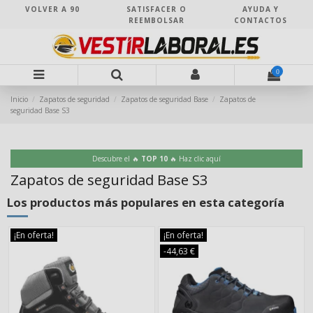
VOLVER A 90
SATISFACER O
AYUDA Y
REEMBOLSAR
CONTACTOS
0
Inicio
Zapatos de seguridad
Zapatos de seguridad Base
Zapatos de
seguridad Base S3
Descubre el 🔥
TOP 10
🔥 Haz clic aquí
Zapatos de seguridad Base S3
Los productos más populares en esta categoría
¡En oferta!
¡En oferta!
-44,63 €