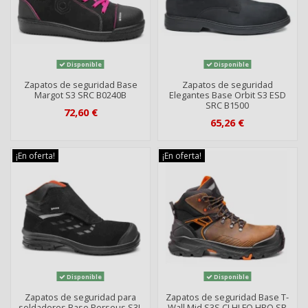
Disponible
Disponible
Zapatos de seguridad Base
Zapatos de seguridad
Margot S3 SRC B0240B
Elegantes Base Orbit S3 ESD
SRC B1500
72,60 €
65,26 €
¡En oferta!
¡En oferta!
Disponible
Disponible
Zapatos de seguridad para
Zapatos de seguridad Base T-
soldadores Base Perseus S3L
Wall Mid S3S CI HI FO HRO SR