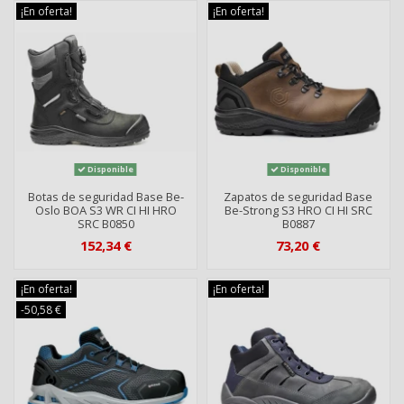
¡En oferta!
¡En oferta!
Disponible
Disponible
Botas de seguridad Base Be-
Zapatos de seguridad Base
Oslo BOA S3 WR CI HI HRO
Be-Strong S3 HRO CI HI SRC
SRC B0850
B0887
152,34 €
73,20 €
¡En oferta!
¡En oferta!
-50,58 €