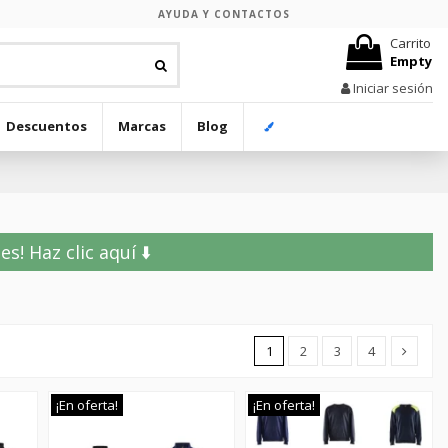
AYUDA Y CONTACTOS
Carrito
Empty
Iniciar sesión
Descuentos
Marcas
Blog
! Haz clic aquí ⬇️
1
2
3
4
¡En oferta!
¡En oferta!