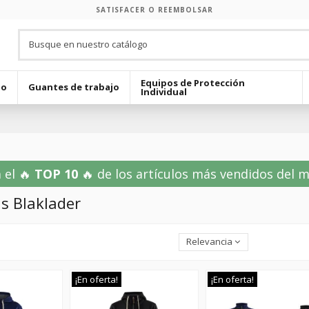
SATISFACER O REEMBOLSAR
Equipos de Protección
jo
Guantes de trabajo
Individual
 el 🔥
TOP 10
🔥 de los artículos más vendidos del mes
s Blaklader
Relevancia
¡En oferta!
¡En oferta!