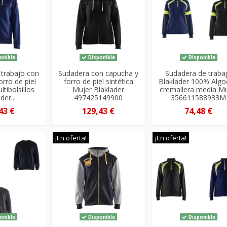
onible
Disponible
Disponible
 trabajo con
Sudadera con capucha y
Sudadera de traba
orro de piel
forro de piel sintética
Blaklader 100% Alg
ltibolsillos
Mujer Blaklader
cremallera media Mu
der...
497425149900
356611588933M
43 €
129,43 €
74,48 €
¡En oferta!
¡En oferta!
onible
Disponible
Disponible