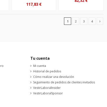
82,32 €
117,83 €
1
2
3
4
Tu cuenta
ero
Mi cuenta
Historial de pedidos
Cómo realizar una devolución
Seguimiento de pedidos de clientes invitados
VestirLaboralInsider
VestirLaboralSponsor