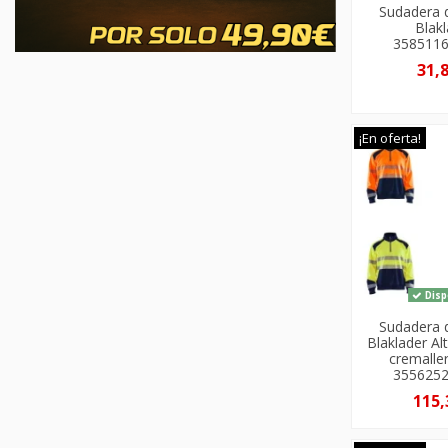
Sudadera 
Blak
358511
31,
¡En oferta!
Disp
Sudadera 
Blaklader Alt
cremalle
355625
115,