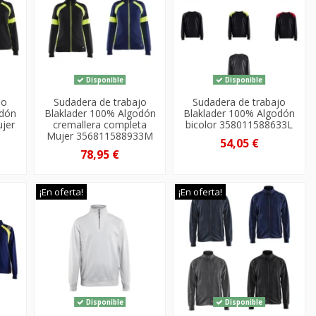
Disponible
Disponible
jo
Sudadera de trabajo
Sudadera de trabajo
odón
Blaklader 100% Algodón
Blaklader 100% Algodón
jer
cremallera completa
bicolor 358011588633L
Mujer 356811588933M
54,05 €
78,95 €
¡En oferta!
¡En oferta!
Disponible
Disponible