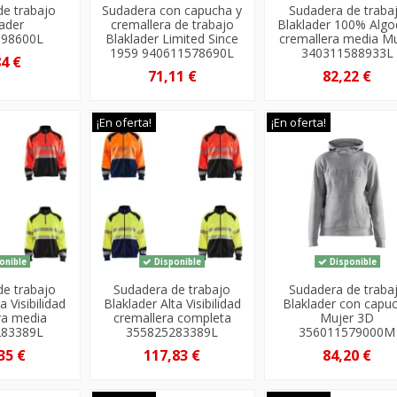
de trabajo
Sudadera con capucha y
Sudadera de traba
lader
cremallera de trabajo
Blaklader 100% Alg
698600L
Blaklader Limited Since
cremallera media Mu
1959 940611578690L
340311588933L
84 €
71,11 €
82,22 €
¡En oferta!
¡En oferta!
onible
Disponible
Disponible
de trabajo
Sudadera de trabajo
Sudadera de traba
a Visibilidad
Blaklader Alta Visibilidad
Blaklader con capu
ra media
cremallera completa
Mujer 3D
283389L
355825283389L
356011579000M
35 €
117,83 €
84,20 €