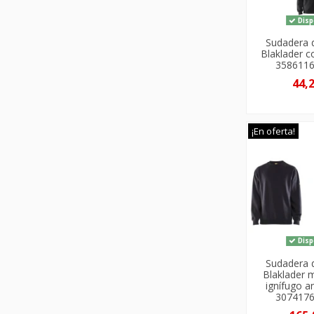
Disp
Sudadera 
Blaklader 
358611
44,
¡En oferta!
Disp
Sudadera 
Blaklader 
ignífugo an
307417