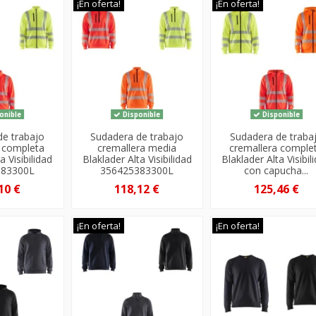
¡En oferta!
¡En oferta!
onible
Disponible
Disponible
de trabajo
Sudadera de trabajo
Sudadera de traba
a completa
cremallera media
cremallera comple
a Visibilidad
Blaklader Alta Visibilidad
Blaklader Alta Visibil
383300L
356425383300L
con capucha...
10 €
118,12 €
125,46 €
¡En oferta!
¡En oferta!