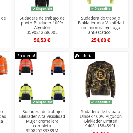
Disponible
Disponible
 de
Sudadera de trabajo de
Sudadera de trabajo
punto Blaklader 100%
Blaklader Alta Visibilidad
Algodón
multinorma ignífugo
359021228600L
antiestático...
56,53 €
254,60 €
¡En oferta!
¡En oferta!
Disponible
Disponible
jo
Sudadera de trabajo
Sudadera de trabajo
idad
Blaklader Alta Visibilidad
Unisex 100% Algodón
ta
Mujer cremallera
Blaklader Limited
completa
940811584599L
350825283389M