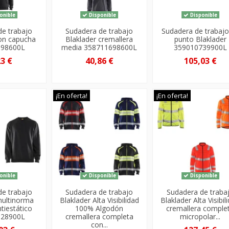
onible
Disponible
Disponible
de trabajo
Sudadera de trabajo
Sudadera de trabajo
con capucha
Blaklader cremallera
punto Blaklader
698600L
media 358711698600L
359010739900L
23 €
40,86 €
105,03 €
¡En oferta!
¡En oferta!
onible
Disponible
Disponible
de trabajo
Sudadera de trabajo
Sudadera de traba
multinorma
Blaklader Alta Visibilidad
Blaklader Alta Visibil
tiestático
100% Algodón
cremallera comple
628900L
cremallera completa
micropolar...
con...