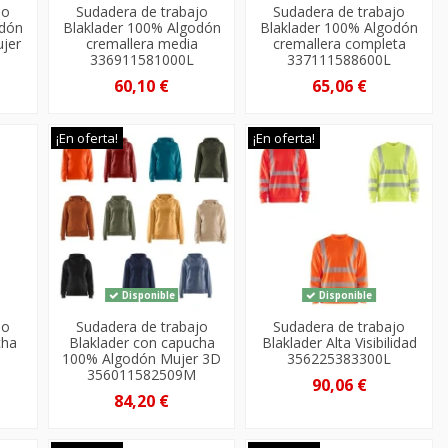
jo
Sudadera de trabajo
Sudadera de trabajo
odón
Blaklader 100% Algodón
Blaklader 100% Algodón
jer
cremallera media
cremallera completa
336911581000L
337111588600L
60,10 €
65,06 €
¡En oferta!
¡En oferta!
Disponible
Disponible
jo
Sudadera de trabajo
Sudadera de trabajo
cha
Blaklader con capucha
Blaklader Alta Visibilidad
100% Algodón Mujer 3D
356225383300L
356011582509M
90,06 €
84,20 €