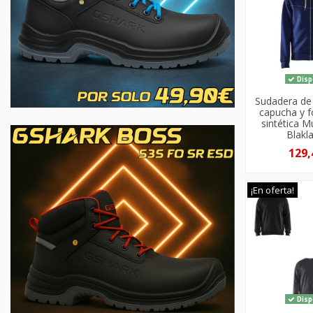
Disp
Sudadera de
capucha y f
sintética Mu
Blakla
129,
¡En oferta!
Disp