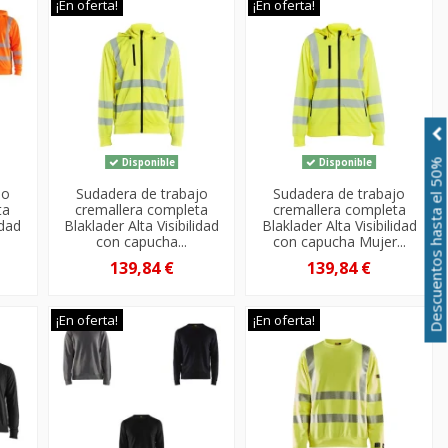
¡En oferta!
¡En oferta!
Disponible
Disponible
Descuentos hasta el 50%
jo
Sudadera de trabajo
Sudadera de trabajo
ta
cremallera completa
cremallera completa
idad
Blaklader Alta Visibilidad
Blaklader Alta Visibilidad
con capucha...
con capucha Mujer...
139,84 €
139,84 €
¡En oferta!
¡En oferta!