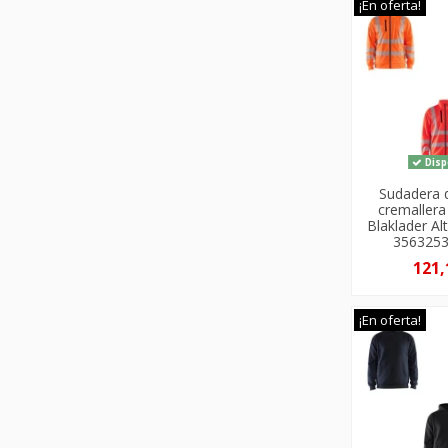
¡En oferta!
Disp
Sudadera 
cremaller
Blaklader Alt
356325
121,
¡En oferta!