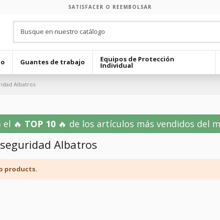
SATISFACER O REEMBOLSAR
Equipos de Protección
jo
Guantes de trabajo
Individual
ridad Albatros
 el 🔥
TOP 10
🔥 de los artículos más vendidos del mes
 seguridad Albatros
o products.