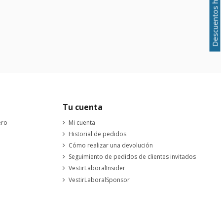
Descuentos hasta el 50%
Tu cuenta
ero
Mi cuenta
Historial de pedidos
Cómo realizar una devolución
Seguimiento de pedidos de clientes invitados
VestirLaboralInsider
VestirLaboralSponsor