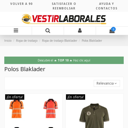
VOLVER A 90
SATISFACER O
AYUDA Y
REEMBOLSAR
CONTACTOS
0
Inicio
Ropa de trabajo
Ropa de trabajo Blaklader
Polos Blaklader
Descubre el 🔥
TOP 10
🔥 Haz clic aquí
Polos Blaklader
Relevancia
¡En oferta!
¡En oferta!