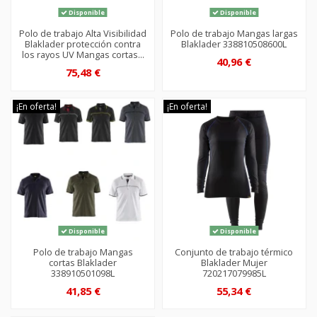
Disponible
Disponible
Polo de trabajo Alta Visibilidad
Polo de trabajo Mangas largas
Blaklader protección contra
Blaklader 338810508600L
los rayos UV Mangas cortas...
40,96 €
75,48 €
¡En oferta!
¡En oferta!
Disponible
Disponible
Polo de trabajo Mangas
Conjunto de trabajo térmico
cortas Blaklader
Blaklader Mujer
338910501098L
720217079985L
41,85 €
55,34 €