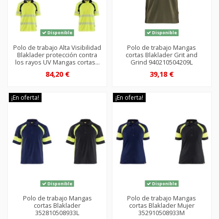
Disponible
Disponible
Polo de trabajo Alta Visibilidad
Polo de trabajo Mangas
Blaklader protección contra
cortas Blaklader Grit and
los rayos UV Mangas cortas...
Grind 940210504209L
84,20 €
39,18 €
¡En oferta!
¡En oferta!
Disponible
Disponible
Polo de trabajo Mangas
Polo de trabajo Mangas
cortas Blaklader
cortas Blaklader Mujer
352810508933L
352910508933M