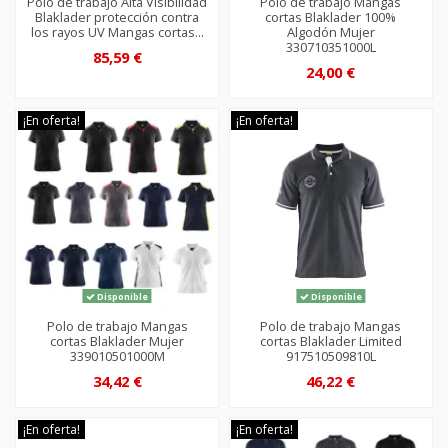
Polo de trabajo Alta Visibilidad
Polo de trabajo Mangas
Blaklader protección contra
cortas Blaklader 100%
los rayos UV Mangas cortas...
Algodón Mujer
330710351000L
85,59 €
24,00 €
¡En oferta!
¡En oferta!
Disponible
Disponible
Polo de trabajo Mangas
Polo de trabajo Mangas
cortas Blaklader Mujer
cortas Blaklader Limited
339010501000M
917510509810L
34,42 €
46,22 €
¡En oferta!
¡En oferta!