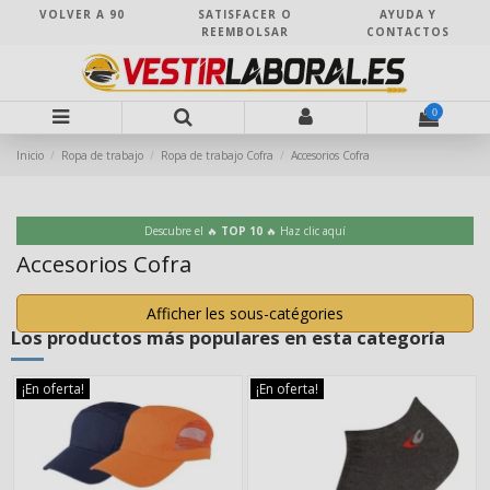
VOLVER A 90
SATISFACER O
AYUDA Y
REEMBOLSAR
CONTACTOS
0
Inicio
Ropa de trabajo
Ropa de trabajo Cofra
Accesorios Cofra
Descubre el 🔥
TOP 10
🔥 Haz clic aquí
Accesorios Cofra
Afficher les sous-catégories
Los productos más populares en esta categoría
¡En oferta!
¡En oferta!