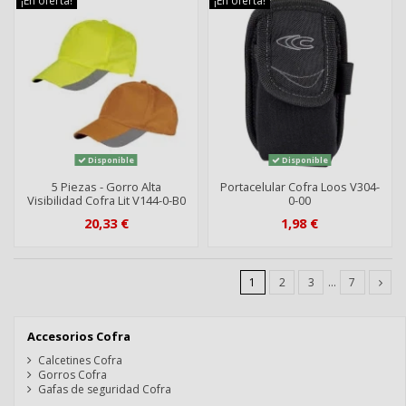
¡En oferta!
¡En oferta!
Disponible
Disponible
5 Piezas - Gorro Alta
Portacelular Cofra Loos V304-
Visibilidad Cofra Lit V144-0-B0
0-00
20,33 €
1,98 €
1
2
3
…
7
Accesorios Cofra
Calcetines Cofra
Gorros Cofra
Gafas de seguridad Cofra