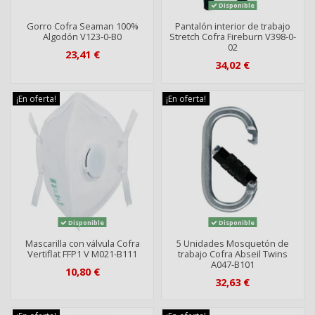
Disponible
Gorro Cofra Seaman 100%
Pantalón interior de trabajo
Algodón V123-0-B0
Stretch Cofra Fireburn V398-0-
02
23,41 €
34,02 €
¡En oferta!
¡En oferta!
Disponible
Disponible
Mascarilla con válvula Cofra
5 Unidades Mosquetón de
Vertiflat FFP1 V M021-B111
trabajo Cofra Abseil Twins
A047-B101
10,80 €
32,63 €