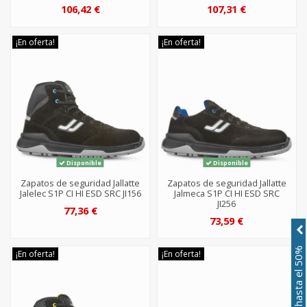
106,42 €
107,31 €
¡En oferta!
¡En oferta!
Disponible
Disponible
Zapatos de seguridad Jallatte
Zapatos de seguridad Jallatte
Jalelec S1P CI HI ESD SRC JI156
Jalmeca S1P CI HI ESD SRC
JI256
77,36 €
73,59 €
Descuentos hasta el 50%
¡En oferta!
¡En oferta!