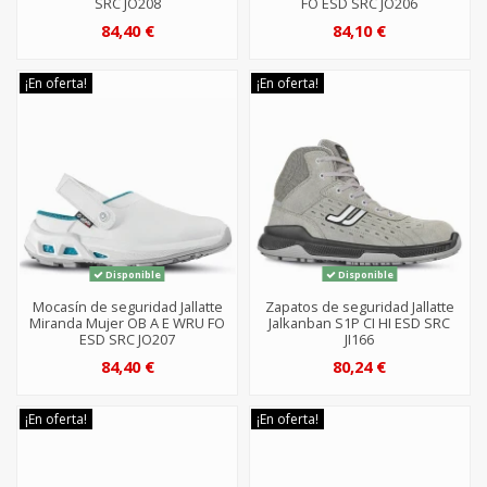
SRC JO208
FO ESD SRC JO206
84,40 €
84,10 €
¡En oferta!
¡En oferta!
Disponible
Disponible
Mocasín de seguridad Jallatte
Zapatos de seguridad Jallatte
Miranda Mujer OB A E WRU FO
Jalkanban S1P CI HI ESD SRC
ESD SRC JO207
JI166
84,40 €
80,24 €
¡En oferta!
¡En oferta!