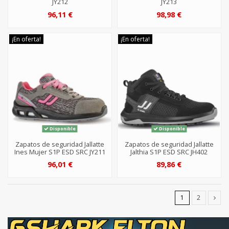
JY212
JY213
96,11 €
98,98 €
¡En oferta!
¡En oferta!
Disponible
Disponible
Zapatos de seguridad Jallatte
Zapatos de seguridad Jallatte
Ines Mujer S1P ESD SRC JY211
Jalthia S1P ESD SRC JH402
96,01 €
89,86 €
1
2