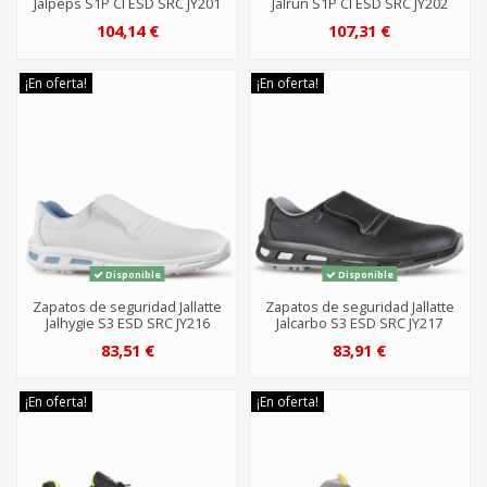
Jalpeps S1P CI ESD SRC JY201
Jalrun S1P CI ESD SRC JY202
104,14 €
107,31 €
¡En oferta!
¡En oferta!
Disponible
Disponible
Zapatos de seguridad Jallatte
Zapatos de seguridad Jallatte
Jalhygie S3 ESD SRC JY216
Jalcarbo S3 ESD SRC JY217
83,51 €
83,91 €
¡En oferta!
¡En oferta!