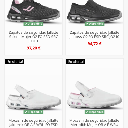
Disponible
Disponible
Zapatos de seguridad Jallatte
Zapatos de seguridad Jallatte
Sakina Mujer O2 FO ESD SRC
Jalboss O2 FO ESD SRC JO210
JO201
94,72 €
97,20 €
¡En oferta!
¡En oferta!
Disponible
Disponible
Mocasín de seguridad Jallatte
Mocasín de seguridad Jallatte
Jalderek OB A E WRU FO ESD
Meredith Mujer OB A E WRU