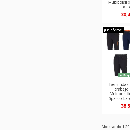
Multibolsi
87
30,
¡En oferta!
Disp
Bermudas 
trabajo
Multibolsil
Sparco La
38,
Mostrando 1-30 