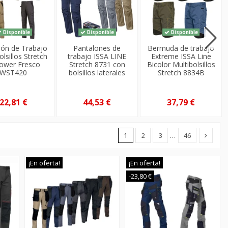
Disponible
Disponible
Disponible
lón de Trabajo
Pantalones de
Bermuda de trabajo
olsillos Stretch
trabajo ISSA LINE
Extreme ISSA Line
ower Fresco
Stretch 8731 con
Bicolor Multibolsillos
WST420
bolsillos laterales
Stretch 8834B
22,81 €
44,53 €
37,79 €
1
2
3
…
46
¡En oferta!
¡En oferta!
-23,80 €