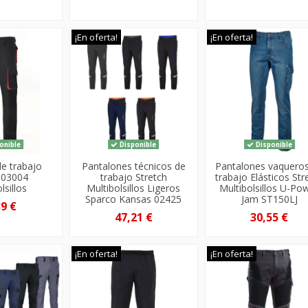
¡En oferta!
¡En oferta!
onible
Disponible
Disponible
de trabajo
Pantalones técnicos de
Pantalones vaquero
 103004
trabajo Stretch
trabajo Elásticos Str
lsillos
Multibolsillos Ligeros
Multibolsillos U-Po
Sparco Kansas 02425
Jam ST150LJ
39 €
47,21 €
30,55 €
¡En oferta!
¡En oferta!