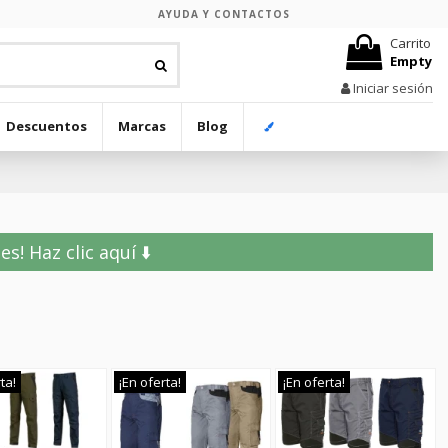
AYUDA Y CONTACTOS
Carrito
Empty
Iniciar sesión
Descuentos
Marcas
Blog
! Haz clic aquí ⬇️
ta!
¡En oferta!
¡En oferta!