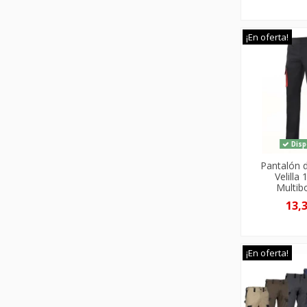
¡En oferta!
Disp
Pantalón 
Velilla
Multibo
13,
¡En oferta!