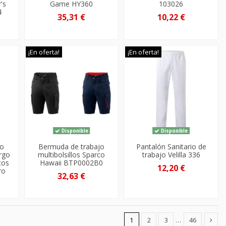
r's
Game HY360
103026
4
35,31 €
10,22 €
¡En oferta!
¡En oferta!
Disponible
Disponible
jo
Bermuda de trabajo
Pantalón Sanitario de
rgo
multibolsillos Sparco
trabajo Velilla 336
cos
Hawaii BTP0002B0
12,20 €
ro
32,63 €
1
2
3
…
46