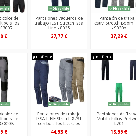
onible
Disponible
Disponible
icolor de
Pantalones vaqueros de
Pantalón de traba
tibolsillos
trabajo JEST Stretch Issa
estivi Stretch Boom 
 103007
Line - 8025
- 9030b
80 €
27,77 €
37,29 €
¡En oferta!
¡En oferta!
onible
Disponible
Disponible
bicolor de
Pantalones de trabajo
Pantalones de Trab
tibolsillos
ISSA LINE Stretch 8731
Multibolsillos Portw
 103020B
con bolsillos laterales
L701
75 €
44,53 €
18,55 €