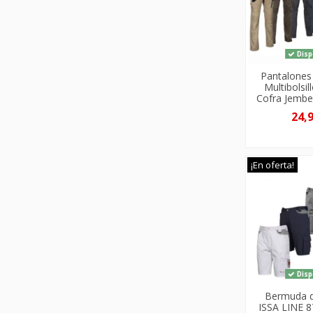
Disp
Pantalones
Multibolsil
Cofra Jembe
24,
¡En oferta!
Disp
Bermuda d
ISSA LINE 8