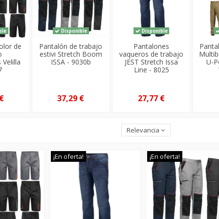
ble
Disponible
Disponible
olor de
Pantalón de trabajo
Pantalones
Panta
o
estivi Stretch Boom
vaqueros de trabajo
Multib
 Velilla
ISSA - 9030b
JEST Stretch Issa
U-P
7
Line - 8025
€
37,29 €
27,77 €
Relevancia
¡En oferta!
¡En oferta!