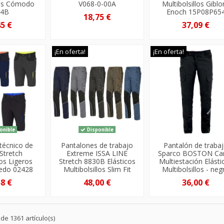
llos Cómodo
V068-0-00A
Multibolsillos Giblo
34B
Enoch 15P08P65
18,75 €
45 €
37,09 €
¡En oferta!
¡En oferta!
onible
Disponible
técnico de
Pantalones de trabajo
Pantalón de traba
 Stretch
Extreme ISSA LINE
Sparco BOSTON Ca
los Ligeros
Stretch 8830B Elásticos
Multiestación Elásti
redo 02428
Multibolsillos Slim Fit
Multibolsillos - neg
58 €
48,00 €
36,00 €
de 1361 artículo(s)