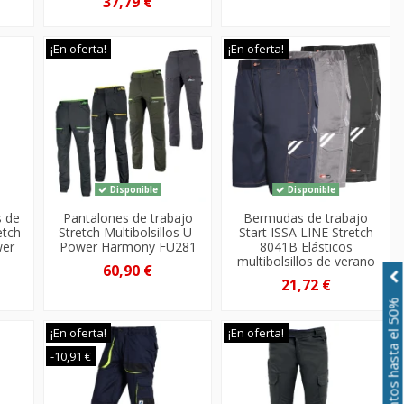
37,79 €
¡En oferta!
¡En oferta!
Disponible
Disponible
s de
Pantalones de trabajo
Bermudas de trabajo
etch
Stretch Multibolsillos U-
Start ISSA LINE Stretch
wer
Power Harmony FU281
8041B Elásticos
multibolsillos de verano
60,90 €
21,72 €
Descuentos hasta el 50%
¡En oferta!
¡En oferta!
-10,91 €