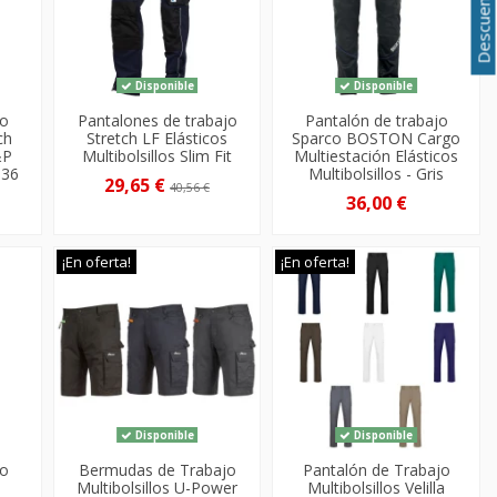
Disponible
Disponible
jo
Pantalones de trabajo
Pantalón de trabajo
ch
Stretch LF Elásticos
Sparco BOSTON Cargo
&P
Multibolsillos Slim Fit
Multiestación Elásticos
536
Multibolsillos - Gris
29,65 €
40,56 €
36,00 €
¡En oferta!
¡En oferta!
Disponible
Disponible
jo
Bermudas de Trabajo
Pantalón de Trabajo
Multibolsillos U-Power
Multibolsillos Velilla