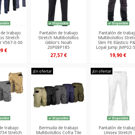
onible
Disponible
Disponible
 de trabajo
Pantalón de trabajo
Pantalón de traba
los Stretch
Stretch Multibolsillos
Multibolsillos Stret
r V567-0-00
Giblor's Noah
Slim Fit Elástico P
20P08P185
Loyal Jump JMP02-
99 €
27,57 €
19,90 €
¡En oferta!
¡En oferta!
onible
Disponible
Disponible
e trabajo
Bermuda de trabajo
Pantalón de traba
734 Stretch
Multibolsillos Cofra Tile
Unisex Stretch