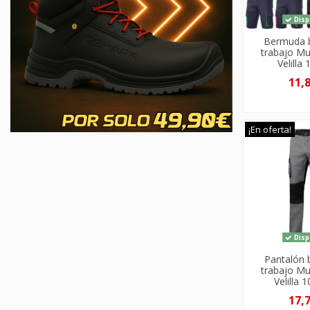
Disp
Bermuda b
trabajo Mul
Velilla
11,
¡En oferta!
Disp
Pantalón 
trabajo Mul
Velilla
17,