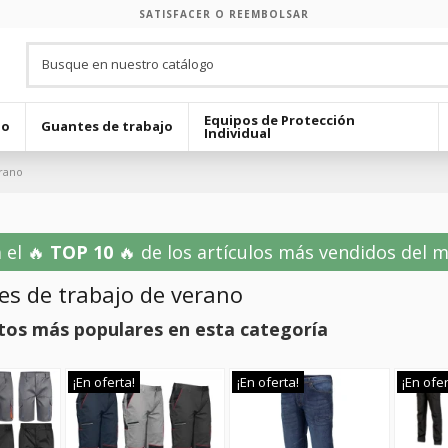
SATISFACER O REEMBOLSAR
Equipos de Protección
jo
Guantes de trabajo
Individual
erano
 el 🔥
TOP 10
🔥 de los artículos más vendidos del mes
es de trabajo de verano
tos más populares en esta categoría
¡En oferta!
¡En oferta!
¡En ofer