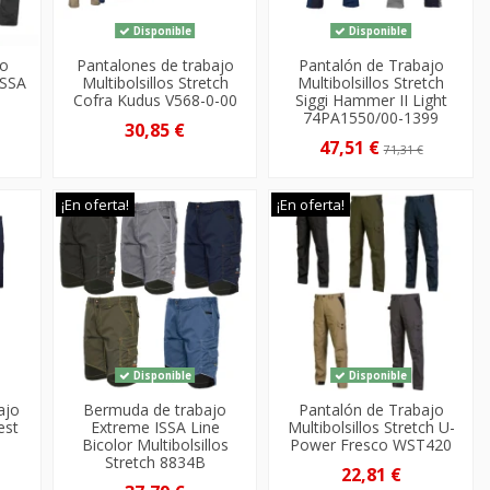
Disponible
Disponible
jo
Pantalones de trabajo
Pantalón de Trabajo
ISSA
Multibolsillos Stretch
Multibolsillos Stretch
Cofra Kudus V568-0-00
Siggi Hammer II Light
74PA1550/00-1399
30,85 €
47,51 €
71,31 €
¡En oferta!
¡En oferta!
Disponible
Disponible
ajo
Bermuda de trabajo
Pantalón de Trabajo
est
Extreme ISSA Line
Multibolsillos Stretch U-
Bicolor Multibolsillos
Power Fresco WST420
Stretch 8834B
22,81 €