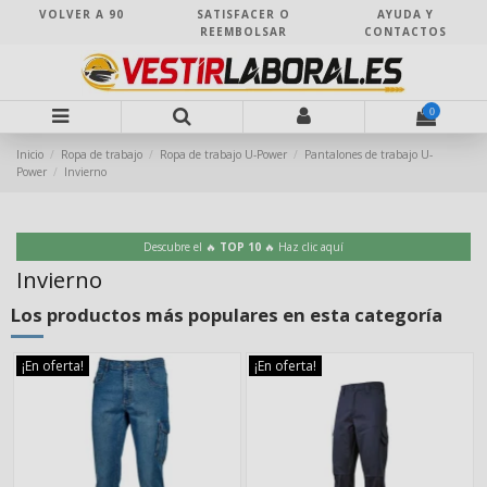
VOLVER A 90
SATISFACER O
AYUDA Y
REEMBOLSAR
CONTACTOS
0
Inicio
Ropa de trabajo
Ropa de trabajo U-Power
Pantalones de trabajo U-
Power
Invierno
Descubre el 🔥
TOP 10
🔥 Haz clic aquí
Invierno
Los productos más populares en esta categoría
¡En oferta!
¡En oferta!