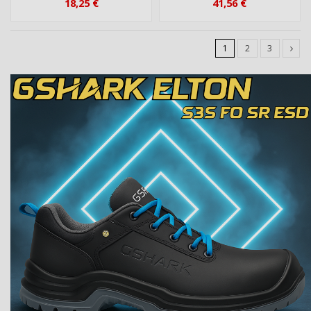
18,25 €
41,56 €
1
2
3