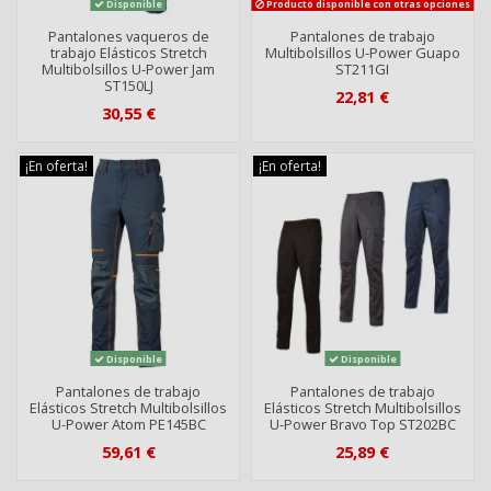
Disponible
Producto disponible con otras opciones
Pantalones vaqueros de
Pantalones de trabajo
trabajo Elásticos Stretch
Multibolsillos U-Power Guapo
Multibolsillos U-Power Jam
ST211GI
ST150LJ
22,81 €
30,55 €
¡En oferta!
¡En oferta!
Disponible
Disponible
Pantalones de trabajo
Pantalones de trabajo
Elásticos Stretch Multibolsillos
Elásticos Stretch Multibolsillos
U-Power Atom PE145BC
U-Power Bravo Top ST202BC
59,61 €
25,89 €