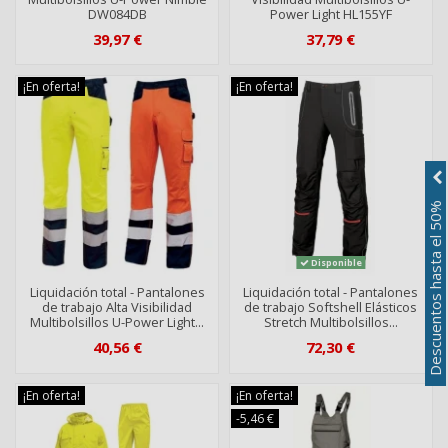
DW084DB
Power Light HL155YF
39,97 €
37,79 €
¡En oferta!
¡En oferta!
Descuentos hasta el 50%
Disponible
Liquidación total - Pantalones
Liquidación total - Pantalones
de trabajo Alta Visibilidad
de trabajo Softshell Elásticos
Multibolsillos U-Power Light...
Stretch Multibolsillos...
40,56 €
72,30 €
¡En oferta!
¡En oferta!
-5,46 €