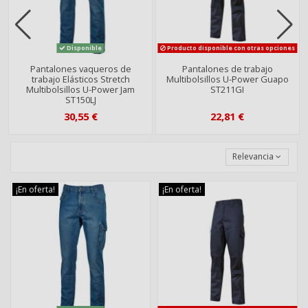
Disponible
Producto disponible con otras opciones
Pantalones vaqueros de
Pantalones de trabajo
trabajo Elásticos Stretch
Multibolsillos U-Power Guapo
Multibolsillos U-Power Jam
ST211GI
ST150LJ
30,55 €
22,81 €
Relevancia
¡En oferta!
¡En oferta!