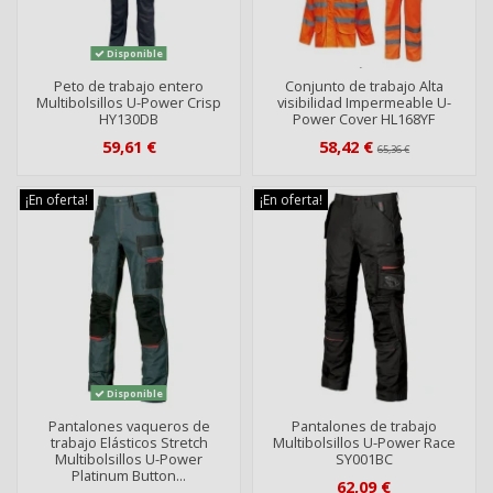
Disponible
Peto de trabajo entero
Conjunto de trabajo Alta
Multibolsillos U-Power Crisp
visibilidad Impermeable U-
HY130DB
Power Cover HL168YF
59,61 €
58,42 €
65,36 €
¡En oferta!
¡En oferta!
Disponible
Pantalones vaqueros de
Pantalones de trabajo
trabajo Elásticos Stretch
Multibolsillos U-Power Race
Multibolsillos U-Power
SY001BC
Platinum Button...
62,09 €