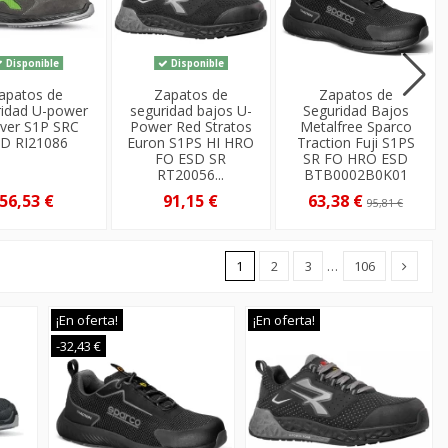
Disponible
Disponible
apatos de
Zapatos de
Zapatos de
ridad U-power
seguridad bajos U-
Seguridad Bajos
ver S1P SRC
Power Red Stratos
Metalfree Sparco
D RI21086
Euron S1PS HI HRO
Traction Fuji S1PS
FO ESD SR
SR FO HRO ESD
RT20056...
BTB0002B0K01
56,53 €
91,15 €
63,38 €
95,81 €
1
2
3
…
106
¡En oferta!
¡En oferta!
-32,43 €