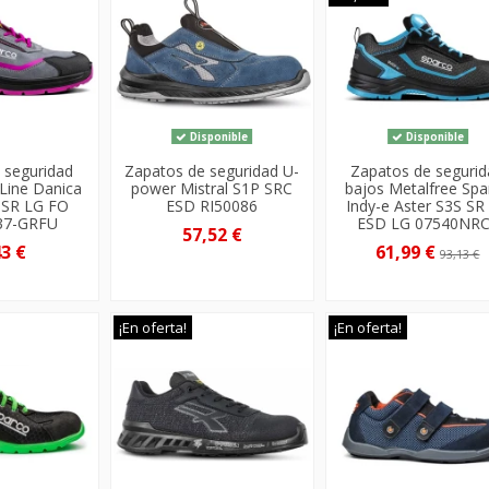
Disponible
Disponible
 seguridad
Zapatos de seguridad U-
Zapatos de seguri
 Line Danica
power Mistral S1P SRC
bajos Metalfree Spa
 SR LG FO
ESD RI50086
Indy-e Aster S3S SR
37-GRFU
ESD LG 07540NR
57,52 €
43 €
61,99 €
93,13 €
¡En oferta!
¡En oferta!