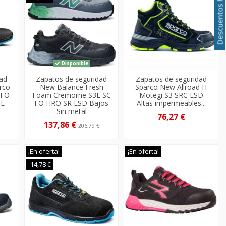
Descuentos hasta el 50%
Disponible
dad
Zapatos de seguridad
Zapatos de seguridad
rco
New Balance Fresh
Sparco New Allroad H
 FO
Foam Cremorne S3L SC
Motegi S3 SRC ESD
CE
FO HRO SR ESD Bajos
Altas impermeables...
Sin metal
76,27 €
137,86 €
206,79 €
¡En oferta!
¡En oferta!
-14,78 €