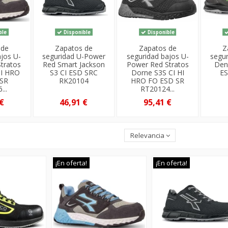
ble
Disponible
Disponible
 de
Zapatos de
Zapatos de
Z
ajos U-
seguridad U-Power
seguridad bajos U-
segu
tratos
Red Smart Jackson
Power Red Stratos
Den
HI HRO
S3 CI ESD SRC
Dorne S3S CI HI
ES
SR
RK20104
HRO FO ESD SR
...
RT20124...
€
46,91 €
95,41 €
Relevancia
¡En oferta!
¡En oferta!