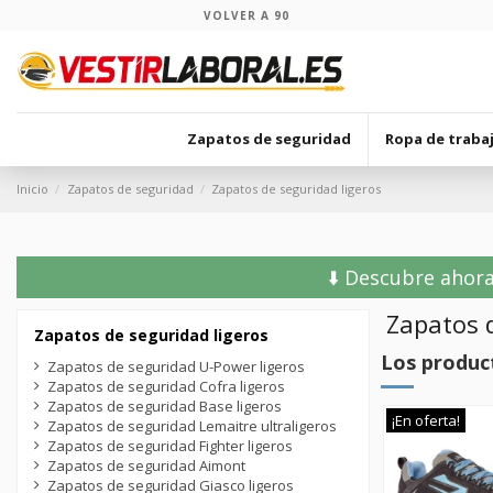
VOLVER A 90
Zapatos de seguridad
Ropa de traba
Inicio
Zapatos de seguridad
Zapatos de seguridad ligeros
⬇️ Descubre ahora
Zapatos d
Zapatos de seguridad ligeros
Los produc
Zapatos de seguridad U-Power ligeros
Zapatos de seguridad Cofra ligeros
Zapatos de seguridad Base ligeros
¡En oferta!
¡En oferta!
¡En oferta!
Zapatos de seguridad Lemaitre ultraligeros
Zapatos de seguridad Fighter ligeros
Zapatos de seguridad Aimont
Zapatos de seguridad Giasco ligeros