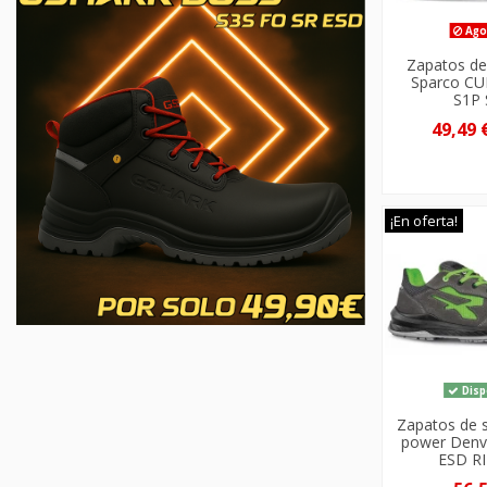
Ago
Zapatos de
Sparco CU
S1P
49,49 
¡En oferta!
Disp
Zapatos de 
power Denv
ESD R