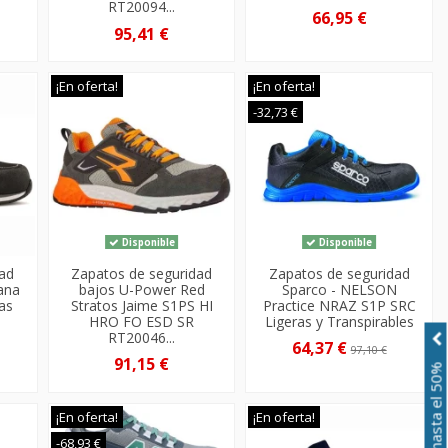
RT20094...
66,95 €
95,41 €
¡En oferta!
¡En oferta!
-32,73 €
Disponible
Disponible
dad
Zapatos de seguridad
Zapatos de seguridad
ana
bajos U-Power Red
Sparco - NELSON
as
Stratos Jaime S1PS HI
Practice NRAZ S1P SRC
HRO FO ESD SR
Ligeras y Transpirables
RT20046...
64,37 €
97,10 €
91,15 €
¡En oferta!
¡En oferta!
-68,93 €