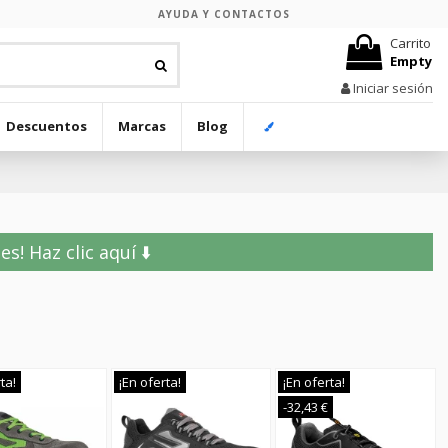
AYUDA Y CONTACTOS
Carrito
Empty
Iniciar sesión
Descuentos
Marcas
Blog
! Haz clic aquí ⬇️
ta!
¡En oferta!
¡En oferta!
-32,43 €