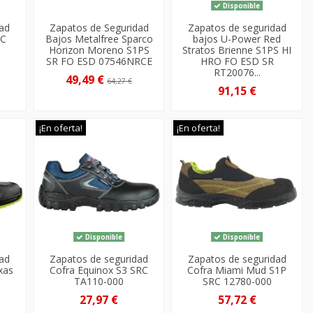
Disponible
dad
Zapatos de Seguridad
Zapatos de seguridad
RC
Bajos Metalfree Sparco
bajos U-Power Red
Horizon Moreno S1PS
Stratos Brienne S1PS HI
SR FO ESD 07546NRCE
HRO FO ESD SR
RT20076...
49,49 €
64,27 €
91,15 €
¡En oferta!
¡En oferta!
Disponible
Disponible
dad
Zapatos de seguridad
Zapatos de seguridad
xas
Cofra Equinox S3 SRC
Cofra Miami Mud S1P
TA110-000
SRC 12780-000
27,97 €
57,72 €