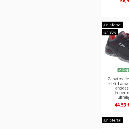
56,
¡En oferta!
-24,80 €
Disp
Zapatos de
FTG Torna
antides
Imperm
ultral
44,53 
¡En oferta!