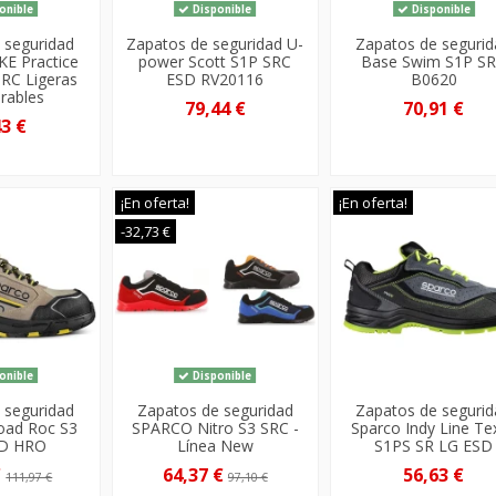
onible
Disponible
Disponible
 seguridad
Zapatos de seguridad U-
Zapatos de seguri
KE Practice
power Scott S1P SRC
Base Swim S1P S
RC Ligeras
ESD RV20116
B0620
irables
79,44 €
70,91 €
43 €
¡En oferta!
¡En oferta!
-32,73 €
onible
Disponible
 seguridad
Zapatos de seguridad
Zapatos de seguri
Road Roc S3
SPARCO Nitro S3 SRC -
Sparco Indy Line Te
SD HRO
Línea New
S1PS SR LG ESD
€
64,37 €
56,63 €
111,97 €
97,10 €