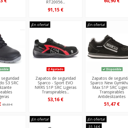
53 €
60,90 €
RT20056...
91,15 €
¡En oferta!
¡En oferta!
onible
Agotado
Disponible
 seguridad
Zapatos de seguridad
Zapatos de seguri
do S3 SRC
Sparco - Sport EVO
Sparco New Gymkh
lizante
NRRS S1P SRC Ligeras
Max S1P SRC Liger
eables
Transpirables...
Transpirables
igeras
Antideslizantes
53,16 €
€
51,47 €
69,33 €
¡En oferta!
¡En oferta!
-31,14 €