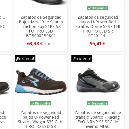
Disponible
d U-
Zapatos de Seguridad
Zapatos de seguridad
t
Bajos Metalfree Sparco
bajos U-Power Red
SRC
Traction Fuji S1PS SR
Stratos Dorne S3S CI HI
FO HRO ESD
HRO FO ESD SR
BTB0002B0K01
RT20124...
63,38 €
95,41 €
95,81 €
¡En oferta!
¡En oferta!
Disponible
Disponible
dad
Zapatos de seguridad
Zapatos de seguridad de
tice
bajos U-Power Red
trabajo Sparco - Racing
ras
Stratos Vhagar S3S CI HI
EVO NRNR S3 SRC de
HRO FO ESD SR
invierno Altas...