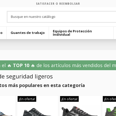
SATISFACER O REEMBOLSAR
Equipos de Protección
jo
Guantes de trabajo
Individual
 el 🔥
TOP 10
🔥 de los artículos más vendidos del mes
e seguridad ligeros
tos más populares en esta categoría
¡En oferta!
¡En oferta!
¡En ofer