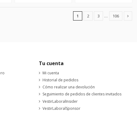
1
2
3
…
106
Tu cuenta
ero
Mi cuenta
Historial de pedidos
Cómo realizar una devolución
Seguimiento de pedidos de clientes invitados
VestirLaboralInsider
VestirLaboralSponsor