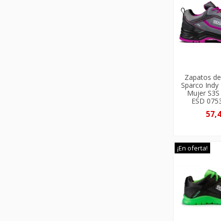
Zapatos de
Sparco Indy
Mujer S3S
ESD 075
57,
¡En oferta!