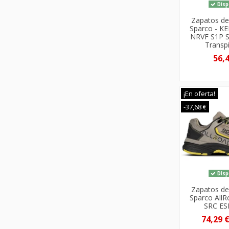
Disp
Zapatos de
Sparco - KE
NRVF S1P S
Transp
56,
¡En oferta!
-37,68 €
Disp
Zapatos de
Sparco All
SRC E
74,29 