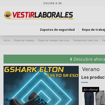
VOLVER A 90
Zapatos de seguridad
Ropa de traba
Inicio
Ropa de trabajo
Ropa de trabajo Issa Line
Pantalones Issa Line
V
⬇️ Descubre ahora
Verano
Los produc
¡En oferta!
¡En oferta!
¡En oferta!