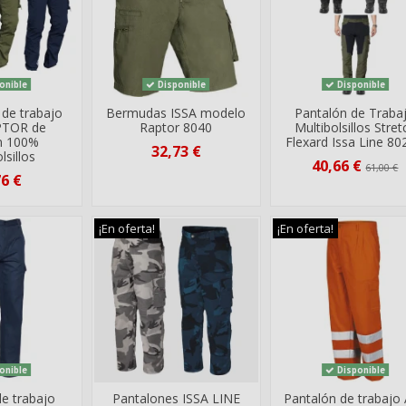
onible
Disponible
Disponible
 de trabajo
Bermudas ISSA modelo
Pantalón de Traba
PTOR de
Raptor 8040
Multibolsillos Stret
n 100%
Flexard Issa Line 8
32,73 €
lsillos
40,66 €
61,00 €
76 €
¡En oferta!
¡En oferta!
onible
Disponible
de trabajo
Pantalones ISSA LINE
Pantalón de trabajo 