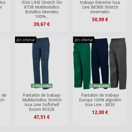
llos
ISSA LINE Stretch On
trabajo Extreme Issa
N
8738 Multibolsillos
Line 8838B Stretch
Bolsillos laterales
invernales
100%...
50,09 €
39,67 €
¡En oferta!
¡En oferta!
Disponible
Disponible
s de
Pantalón de trabajo
Pantalón de trabajo
tch
Multibolsillos Stretch
Europa 100% algodón
Issa Line Softshell
Issa Line - 8030
Boom 9032B
12,00 €
47,51 €