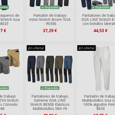
onible
Disponible
Disponible
vaqueros de
Pantalón de trabajo
Pantalones de trab
Stretch Issa
estivi Stretch Boom ISSA
ISSA LINE Stretch 8
- 8025
- 9030b
con bolsillos latera
77 €
37,29 €
44,53 €
¡En oferta!
¡En oferta!
onible
Disponible
e trabajo
Pantalones de trabajo
Pantalón de traba
734 Stretch
Extreme ISSA LINE
Multibolsillos Issa L
llos Cómodo
Stretch 8830B Elásticos
100% algodón Pint
34B
Multibolsillos Slim Fit
8630