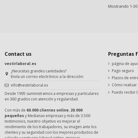
Mostrando 1-30 d
Contact us
Preguntas f
vestirlaboral.es
página de ayu
Pago seguro
¿Necesitas grandes cantidades?
Envía un correo electrónico a la dirección:
Plazos de entr
Cómo realizar
info@vestirlaboral.es
Puedo recibir l
Desde 1995 suministramos a empresas y particulares
en 360 grados con atención y regularidad.
Con más de
60.000 clientes online
,
20.000
pequeños
y Medianas empresas y más de 3.500
testimonios, nuestro objetivo es mejorar el
rendimiento de los trabajadores, su imagen ante los
clientes y su seguridad con los mejores productos de
calzado y vestuario laboral online. mejorar.