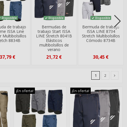
Disponible
Disponible
Disponible
da de trabajo
Bermudas de
Bermuda de trabajo
eme ISSA Line
trabajo Start ISSA
ISSA LINE 8734
r Multibolsillos
LINE Stretch 8041B
Stretch Multibolsillos
retch 8834B
Elásticos
Cómodo 8734B
multibolsillos de
verano
37,79 €
21,72 €
30,45 €
1
2
¡En oferta!
¡En oferta!