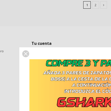
1
2
Tu cuenta
ero
Mi cuenta
Historial de pedidos
Cómo realizar una devolución
Seguimiento de pedidos de clientes invitados
VestirLaboralInsider
VestirLaboralSponsor