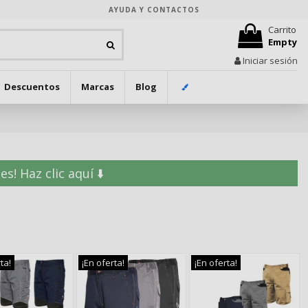
AYUDA Y CONTACTOS
Carrito
Empty
Iniciar sesión
Descuentos
Marcas
Blog
! Haz clic aquí ⬇️
ta!
¡En oferta!
¡En oferta!