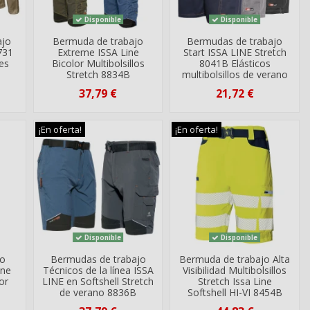
Disponible
Disponible
ajo
Bermuda de trabajo
Bermudas de trabajo
731
Extreme ISSA Line
Start ISSA LINE Stretch
les
Bicolor Multibolsillos
8041B Elásticos
Stretch 8834B
multibolsillos de verano
37,79 €
21,72 €
¡En oferta!
¡En oferta!
Disponible
Disponible
jo
Bermudas de trabajo
Bermuda de trabajo Alta
ine
Técnicos de la línea ISSA
Visibilidad Multibolsillos
or
LINE en Softshell Stretch
Stretch Issa Line
de verano 8836B
Softshell HI-VI 8454B