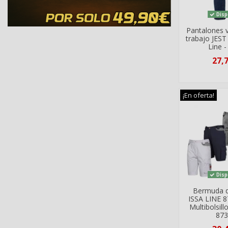
Disp
Pantalones 
trabajo JEST 
Line 
27,
¡En oferta!
Disp
Bermuda d
ISSA LINE 8
Multibolsi
87