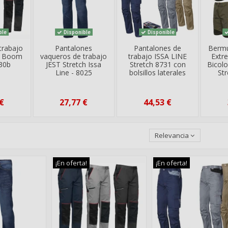
ble
Disponible
Disponible
trabajo
Pantalones
Pantalones de
Bermu
ch Boom
vaqueros de trabajo
trabajo ISSA LINE
Extr
030b
JEST Stretch Issa
Stretch 8731 con
Bicolo
Line - 8025
bolsillos laterales
St
€
27,77 €
44,53 €
Relevancia
¡En oferta!
¡En oferta!