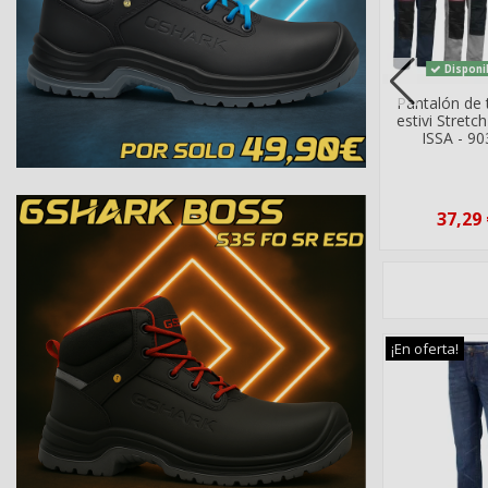
Disponible
Disponible
Disponi
Bermudas ISSA
Pantalones de
Pantalón de 
modelo Raptor 8040
trabajo ISSA
estivi Stret
RAPTOR de algodón
ISSA - 9
100% Multibolsillos
32,73 €
40,76 €
37,29 
¡En oferta!