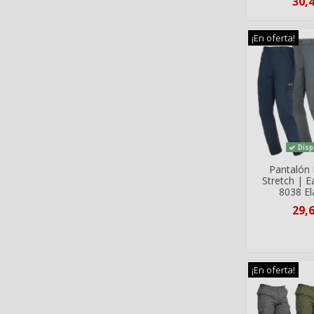
30,
¡En oferta!
Disp
Pantalón 
Stretch | E
8038 El
29,
¡En oferta!