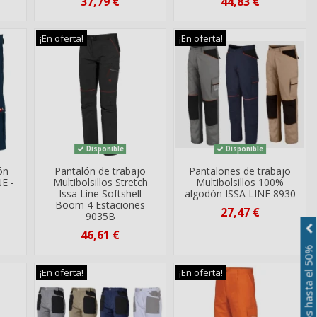
37,79 €
44,83 €
¡En oferta!
¡En oferta!
Disponible
Disponible
ón
Pantalón de trabajo
Pantalones de trabajo
NE -
Multibolsillos Stretch
Multibolsillos 100%
Issa Line Softshell
algodón ISSA LINE 8930
Boom 4 Estaciones
27,47 €
9035B
46,61 €
Descuentos hasta el 50%
¡En oferta!
¡En oferta!