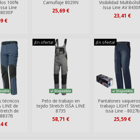
illos 100%
Camuflaje 8029N
Visibilidad Multibolsi
Issa Line
Issa Line AV 8430
25,69 €
 8030P
23,41 €
69 €
¡En oferta!
¡En oferta!
onible
Disponible
Disponible
s técnicos
Peto de trabajo en
Pantalones vaquero
A LINE de
tejido Stretch ISSA LINE
trabajo LIGHT Stre
Stretch de
8735
Issa Line - 8027b
 8837B
58,71 €
25,59 €
14 €