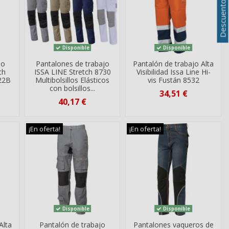
Disponible
Disponible
jo
Pantalones de trabajo
Pantalón de trabajo Alta
ch
ISSA LINE Stretch 8730
Visibilidad Issa Line Hi-
022B
Multibolsillos Elásticos
vis Fustán 8532
con bolsillos...
34,51 €
40,17 €
¡En oferta!
¡En oferta!
Disponible
Disponible
Alta
Pantalón de trabajo
Pantalones vaqueros de