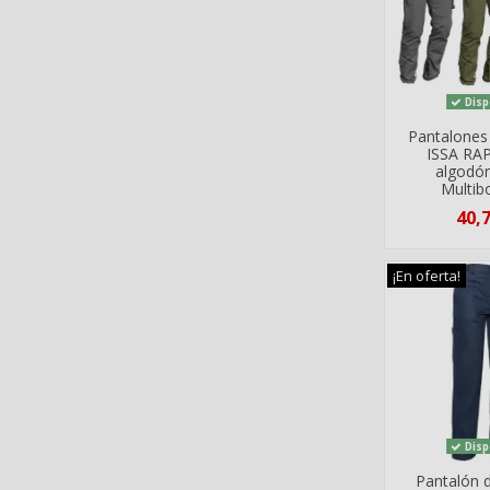
Disp
Pantalones
ISSA RA
algodó
Multibo
40,
¡En oferta!
Disp
Pantalón 