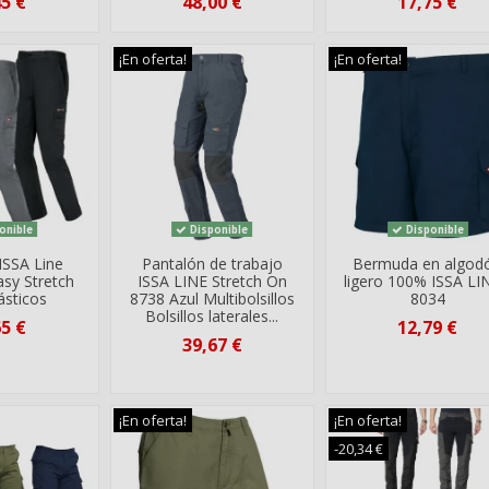
45 €
48,00 €
17,75 €
¡En oferta!
¡En oferta!
onible
Disponible
Disponible
ISSA Line
Pantalón de trabajo
Bermuda en algod
asy Stretch
ISSA LINE Stretch On
ligero 100% ISSA LI
ásticos
8738 Azul Multibolsillos
8034
Bolsillos laterales...
65 €
12,79 €
39,67 €
¡En oferta!
¡En oferta!
-20,34 €