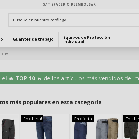
SATISFACER O REEMBOLSAR
Equipos de Protección
jo
Guantes de trabajo
Individual
erano
 el 🔥
TOP 10
🔥 de los artículos más vendidos del mes
tos más populares en esta categoría
¡En oferta!
¡En oferta!
¡En ofer