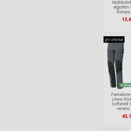
Multibols
algodón 
Europa
13,
¡En oferta!
Disp
Pantalone
Línea ISS
Softshell 
verano
43,