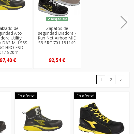
Disponible
alzado de
Zapatos de
uridad Alto
seguridad Diadora -
dora Utility
Run Net Airbox MID
x DA2 Mid S3S
S3 SRC 701.181149
SC HRO ESD
01.182041
97,40 €
92,54 €
1
2
¡En oferta!
¡En oferta!