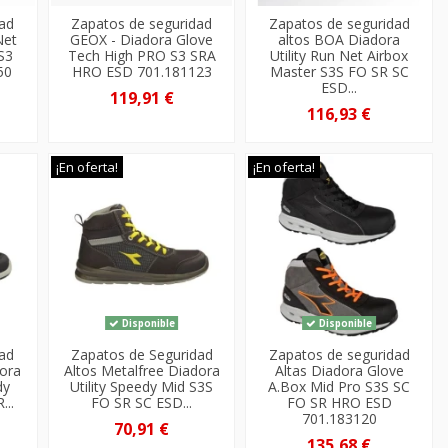
dad
Zapatos de seguridad
Zapatos de seguridad
Net
GEOX - Diadora Glove
altos BOA Diadora
S3
Tech High PRO S3 SRA
Utility Run Net Airbox
50
HRO ESD 701.181123
Master S3S FO SR SC
ESD...
119,91 €
116,93 €
¡En oferta!
¡En oferta!
Disponible
Disponible
dad
Zapatos de Seguridad
Zapatos de seguridad
dora
Altos Metalfree Diadora
Altas Diadora Glove
dy
Utility Speedy Mid S3S
A.Box Mid Pro S3S SC
...
FO SR SC ESD...
FO SR HRO ESD
701.183120
70,91 €
135,68 €