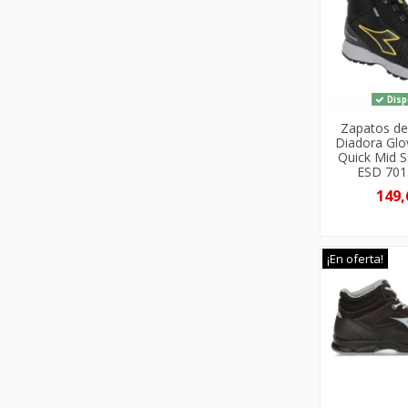
Disp
Zapatos de
Diadora Gl
Quick Mid 
ESD 701
149,
¡En oferta!