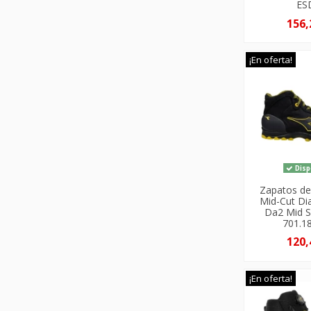
ESD
156,
¡En oferta!
Disp
Zapatos de
Mid-Cut Di
Da2 Mid S
701.1
120,
¡En oferta!