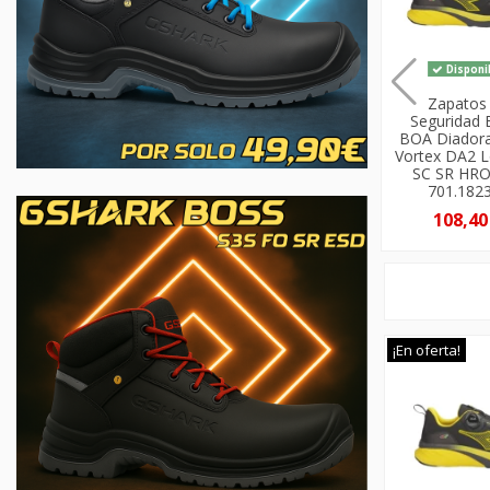
Disponi
Zapatos
Seguridad 
BOA Diadora 
Vortex DA2 
SC SR HR
701.182
108,40
¡En oferta!