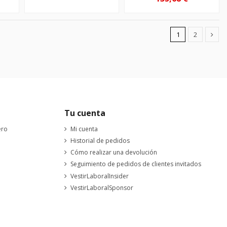
1
2
Tu cuenta
ero
Mi cuenta
Historial de pedidos
Cómo realizar una devolución
Seguimiento de pedidos de clientes invitados
VestirLaboralInsider
VestirLaboralSponsor