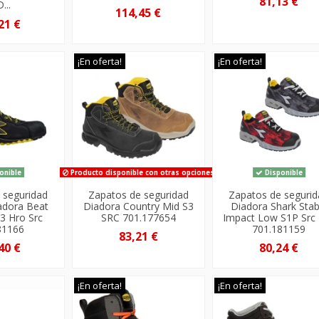
81,13 €
...
114,45 €
21 €
¡En oferta!
¡En oferta!
onible
Producto disponible con otras opciones
Disponible
 seguridad
Zapatos de seguridad
Zapatos de seguri
adora Beat
Diadora Country Mid S3
Diadora Shark Stab
3 Hro Src
SRC 701.177654
Impact Low S1P Src
81166
701.181159
83,21 €
40 €
80,24 €
¡En oferta!
¡En oferta!