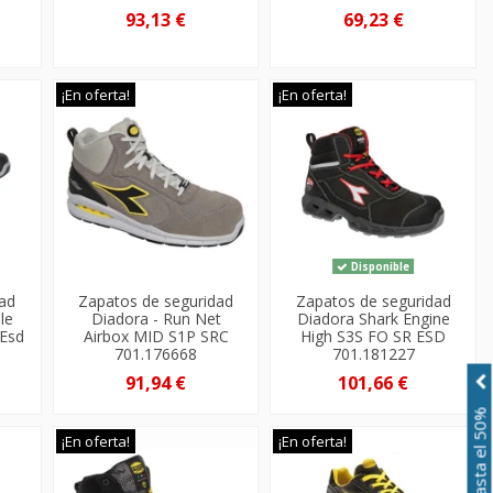
93,13 €
69,23 €
¡En oferta!
¡En oferta!
Disponible
dad
Zapatos de seguridad
Zapatos de seguridad
le
Diadora - Run Net
Diadora Shark Engine
 Esd
Airbox MID S1P SRC
High S3S FO SR ESD
701.176668
701.181227
91,94 €
101,66 €
¡En oferta!
¡En oferta!