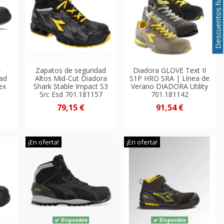
Descuentos hasta el 50%
-
Zapatos de seguridad
Diadora GLOVE Text II
dad
Altos Mid-Cut Diadora
S1P HRO SRA | Línea de
ex
Shark Stable Impact S3
Verano DIADORA Utility
Src Esd 701.181157
701.181142
79,15 €
91,54 €
¡En oferta!
¡En oferta!
Disponible
Disponible