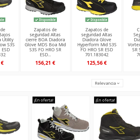
ble
Disponible
Disponible
 de
Zapatos de
Zapatos de
C
Bajos
seguridad Altas
seguridad Altas
Seg
Utility
cierre BOA Diadora
Diadora Glove
Dia
Low S3S
Glove MDS Boa Mid
Hyperform Mid S3S
Vorte
O ESD
S3S FO HRO SR
FO HRO SR ESD
SR 
332
ESD...
701.183042
7
 €
156,21 €
125,56 €
Relevancia
¡En oferta!
¡En oferta!