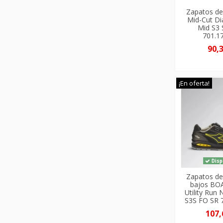
Zapatos de
Mid-Cut Di
Mid S3 
701.1
90,
¡En oferta!
Disp
Zapatos de
bajos BO
Utility Run
S3S FO SR 
107,