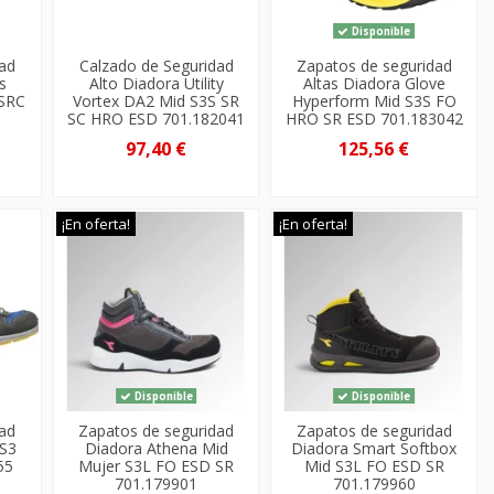
Disponible
dad
Calzado de Seguridad
Zapatos de seguridad
s
Alto Diadora Utility
Altas Diadora Glove
 SRC
Vortex DA2 Mid S3S SR
Hyperform Mid S3S FO
SC HRO ESD 701.182041
HRO SR ESD 701.183042
97,40 €
125,56 €
¡En oferta!
¡En oferta!
Disponible
Disponible
dad
Zapatos de seguridad
Zapatos de seguridad
 S3
Diadora Athena Mid
Diadora Smart Softbox
55
Mujer S3L FO ESD SR
Mid S3L FO ESD SR
701.179901
701.179960