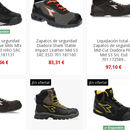
onible
 seguridad
Zapatos de seguridad
Liquidación total 
ove Mds Mtx
Diadora Shark Stable
Zapatos de seguri
S3 HRO SRC
Impact Leather Mid S3
Mid-Cut Diadora Fl
.181131
SRC ESD 701.181160
Mid S3 Src Esd
701.172589...
66 €
83,31 €
97,10 €
¡En oferta!
¡En oferta!
Disponible