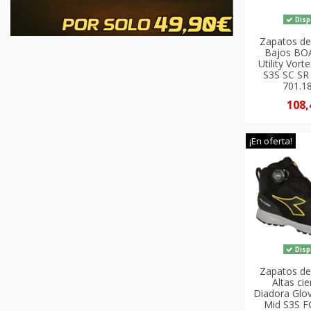
Disp
Zapatos de
Bajos BO
Utility Vor
S3S SC S
701.1
108,
¡En oferta!
Disp
Zapatos de
Altas ci
Diadora Gl
Mid S3S 