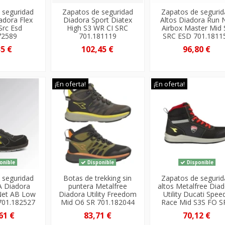
 seguridad
Zapatos de seguridad
Zapatos de seguri
adora Flex
Diadora Sport Diatex
Altos Diadora Run 
Src Esd
High S3 WR CI SRC
Airbox Master Mid 
72589
701.181119
SRC ESD 701.1811
35 €
102,45 €
96,80 €
¡En oferta!
¡En oferta!
onible
Disponible
Disponible
 seguridad
Botas de trekking sin
Zapatos de seguri
A Diadora
puntera Metalfree
altos Metalfree Dia
 Net AB Low
Diadora Utility Freedom
Utility Ducati Spee
701.182527
Mid O6 SR 701.182044
Race Mid S3S FO SR
61 €
83,71 €
70,12 €