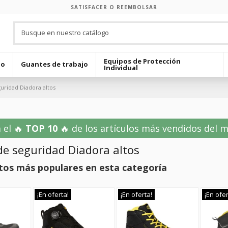
SATISFACER O REEMBOLSAR
Equipos de Protección
jo
Guantes de trabajo
Individual
uridad Diadora altos
 el 🔥
TOP 10
🔥 de los artículos más vendidos del mes
de seguridad Diadora altos
tos más populares en esta categoría
¡En oferta!
¡En oferta!
¡En ofer