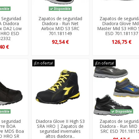
onible
Disponible
 Seguridad
Zapatos de seguridad
Zapatos de seguri
A Diadora
Diadora - Run Net
Diadora Glove Md
tex DA2 Low
Airbox MID S3 SRC
Master Mid S3 HRO
R HRO ESD
701.181149
ESD 701.181137
82332
92,54 €
126,75 €
40 €
¡En oferta!
¡En oferta!
onible
Disponible
 seguridad
Diadora Glove II High S3
Zapatos de seguri
erre BOA
SRA HRO | Zapatos de
Diadora - Run MID
ove MDS Boa
seguridad invernales
SRC ESD 701.1811
FO HRO SR
altos diadora...