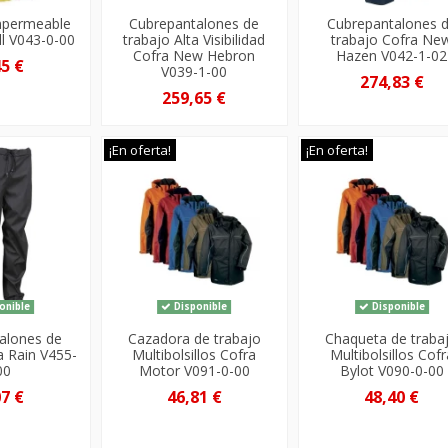
mpermeable
Cubrepantalones de
Cubrepantalones 
ll V043-0-00
trabajo Alta Visibilidad
trabajo Cofra Ne
Cofra New Hebron
Hazen V042-1-02
45 €
V039-1-00
274,83 €
259,65 €
¡En oferta!
¡En oferta!
onible
Disponible
Disponible
alones de
Cazadora de trabajo
Chaqueta de traba
a Rain V455-
Multibolsillos Cofra
Multibolsillos Cofr
00
Motor V091-0-00
Bylot V090-0-00
07 €
46,81 €
48,40 €