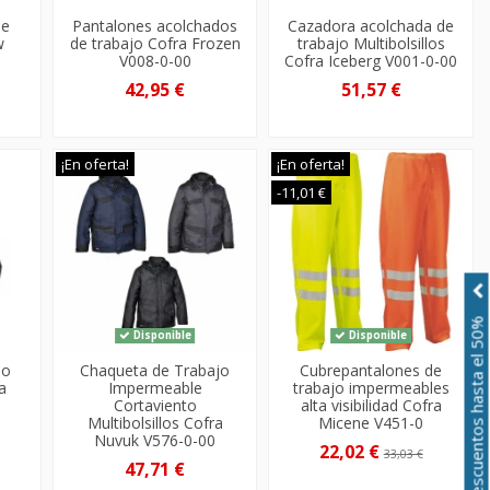
de
Pantalones acolchados
Cazadora acolchada de
w
de trabajo Cofra Frozen
trabajo Multibolsillos
V008-0-00
Cofra Iceberg V001-0-00
42,95 €
51,57 €
¡En oferta!
¡En oferta!
-11,01 €
Descuentos hasta el 50%
Disponible
Disponible
jo
Chaqueta de Trabajo
Cubrepantalones de
a
Impermeable
trabajo impermeables
Cortaviento
alta visibilidad Cofra
Multibolsillos Cofra
Micene V451-0
Nuvuk V576-0-00
22,02 €
33,03 €
47,71 €