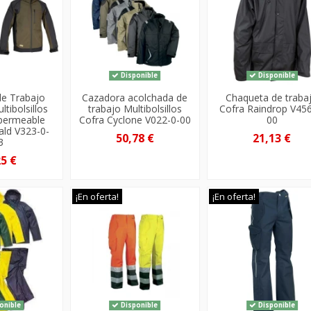
Disponible
Disponible
de Trabajo
Cazadora acolchada de
Chaqueta de traba
ltibolsillos
trabajo Multibolsillos
Cofra Raindrop V456
mpermeable
Cofra Cyclone V022-0-00
00
ald V323-0-
50,78 €
21,13 €
3
25 €
¡En oferta!
¡En oferta!
onible
Disponible
Disponible