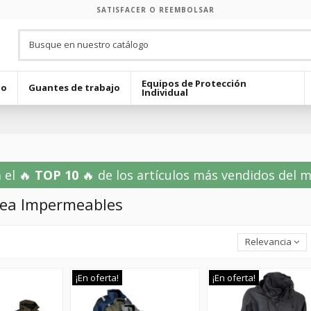
SATISFACER O REEMBOLSAR
Equipos de Protección
jo
Guantes de trabajo
Individual
 el 🔥
TOP 10
🔥 de los artículos más vendidos del mes
nea Impermeables
Relevancia
¡En oferta!
¡En oferta!