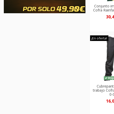
Conjunto i
Cofra Rainfa
30,
¡En oferta!
Disp
Cubrepant
trabajo Cofr
0-
16,