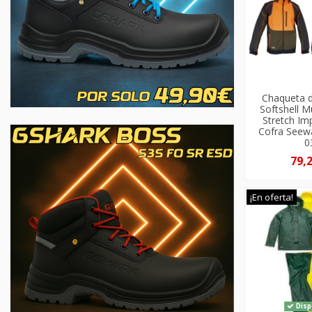
Chaqueta 
Softshell Mu
Stretch I
Cofra Seew
0
79,
¡En oferta!
Disp