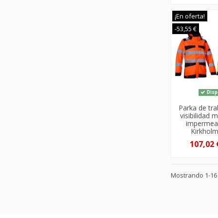
¡En oferta!
-53,55 €
Disp
Parka de tra
visibilidad m
impermea
Kirkhol
107,02
Mostrando 1-16 d