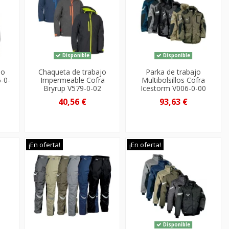
Disponible
Disponible
jo
Chaqueta de trabajo
Parka de trabajo
-0-
Impermeable Cofra
Multibolsillos Cofra
Bryrup V579-0-02
Icestorm V006-0-00
40,56 €
93,63 €
¡En oferta!
¡En oferta!
Disponible