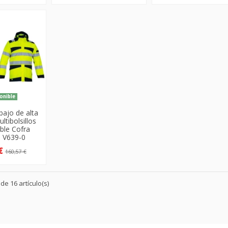
onible
bajo de alta
ultibolsillos
ble Cofra
m V639-0
 €
160,57 €
e 16 artículo(s)