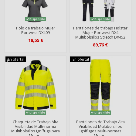
Disponible
Disponible
Polo de trabajo Mujer
Pantalones de trabajo Holster
Portwest DX409
Mujer Portwest DX4
Multibolsillos Stretch DX452
18,55 €
89,76 €
¡En oferta!
¡En oferta!
Disponible
Disponible
Chaqueta de Trabajo Alta
Pantalones de Trabajo Alta
Visibilidad Multi-norma
Visibilidad Multibolsillos
Multibolsillos Ignífuga para
Ignífugos Multi-normas
Mujer...
Mujer...