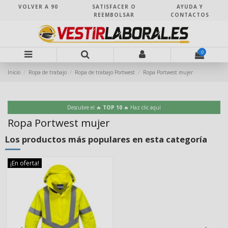
VOLVER A 90
SATISFACER O
AYUDA Y
REEMBOLSAR
CONTACTOS
0
Inicio
Ropa de trabajo
Ropa de trabajo Portwest
Ropa Portwest mujer
Descubre el 🔥
TOP 10
🔥 Haz clic aquí
Ropa Portwest mujer
Los productos más populares en esta categoría
¡En oferta!