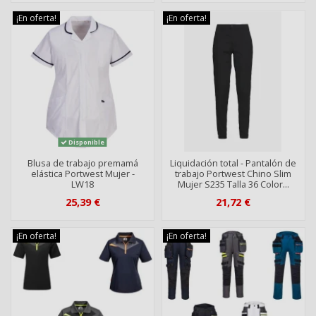
¡En oferta!
¡En oferta!
Disponible
Blusa de trabajo premamá
Liquidación total - Pantalón de
elástica Portwest Mujer -
trabajo Portwest Chino Slim
LW18
Mujer S235 Talla 36 Color...
25,39 €
21,72 €
¡En oferta!
¡En oferta!