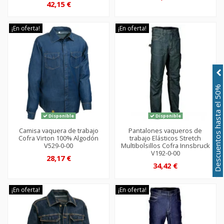
42,15 €
¡En oferta!
¡En oferta!
Descuentos hasta el 50%
Disponible
Disponible
Camisa vaquera de trabajo
Pantalones vaqueros de
Cofra Virton 100% Algodón
trabajo Elásticos Stretch
V529-0-00
Multibolsillos Cofra Innsbruck
V192-0-00
28,17 €
34,42 €
¡En oferta!
¡En oferta!