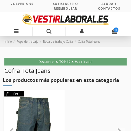
VOLVER A 90
SATISFACER O
AYUDA Y
REEMBOLSAR
CONTACTOS
0
Inicio
Ropa de trabajo
Ropa de trabajo Cofra
Cofra TotalJeans
Descubre el 🔥
TOP 10
🔥 Haz clic aquí
Cofra TotalJeans
Los productos más populares en esta categoría
¡En oferta!