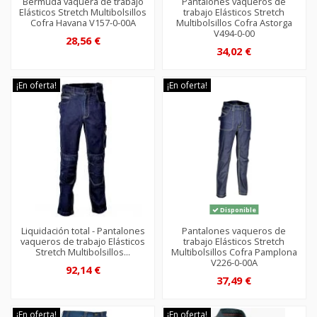
Bermuda vaquera de trabajo
Pantalones vaqueros de
Elásticos Stretch Multibolsillos
trabajo Elásticos Stretch
Cofra Havana V157-0-00A
Multibolsillos Cofra Astorga
V494-0-00
28,56 €
34,02 €
¡En oferta!
¡En oferta!
Disponible
Liquidación total - Pantalones
Pantalones vaqueros de
vaqueros de trabajo Elásticos
trabajo Elásticos Stretch
Stretch Multibolsillos...
Multibolsillos Cofra Pamplona
V226-0-00A
92,14 €
37,49 €
¡En oferta!
¡En oferta!