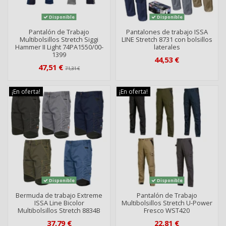
Disponible
Disponible
Pantalón de Trabajo
Pantalones de trabajo ISSA
Multibolsillos Stretch Siggi
LINE Stretch 8731 con bolsillos
Hammer II Light 74PA1550/00-
laterales
1399
44,53 €
47,51 €
71,31 €
¡En oferta!
¡En oferta!
Disponible
Disponible
Bermuda de trabajo Extreme
Pantalón de Trabajo
ISSA Line Bicolor
Multibolsillos Stretch U-Power
Multibolsillos Stretch 8834B
Fresco WST420
37,79 €
22,81 €