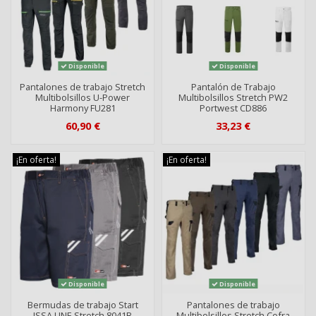
Disponible
Disponible
Pantalones de trabajo Stretch
Pantalón de Trabajo
Multibolsillos U-Power
Multibolsillos Stretch PW2
Harmony FU281
Portwest CD886
60,90 €
33,23 €
¡En oferta!
¡En oferta!
Disponible
Disponible
Bermudas de trabajo Start
Pantalones de trabajo
ISSA LINE Stretch 8041B
Multibolsillos Stretch Cofra