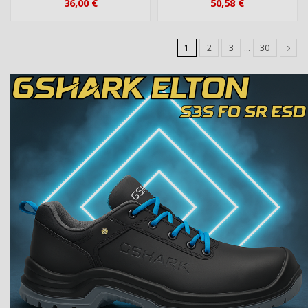
36,00 €
50,58 €
1
2
3
…
30