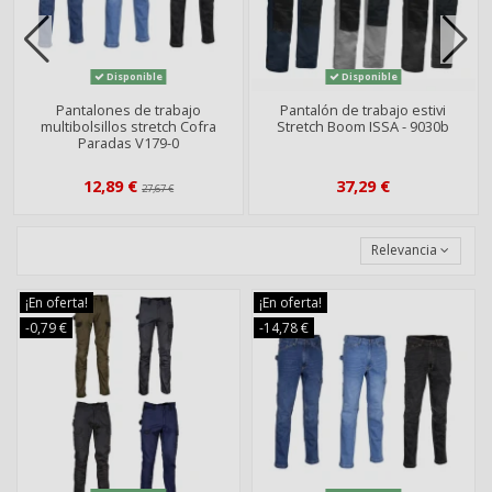
Disponible
Disponible
Pantalones de trabajo
Pantalón de trabajo estivi
multibolsillos stretch Cofra
Stretch Boom ISSA - 9030b
Paradas V179-0
12,89 €
37,29 €
27,67 €
Relevancia
¡En oferta!
¡En oferta!
-0,79 €
-14,78 €