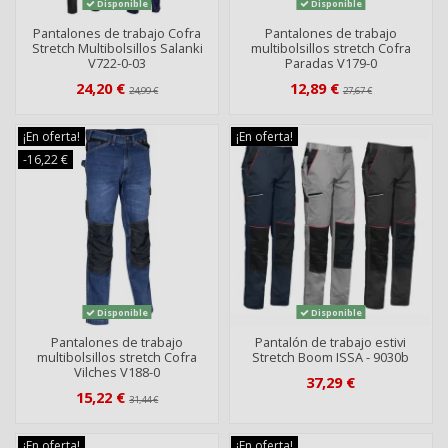
Disponible
Disponible
Pantalones de trabajo Cofra
Pantalones de trabajo
Stretch Multibolsillos Salanki
multibolsillos stretch Cofra
V722-0-03
Paradas V179-0
24,20 €
12,89 €
24,99 €
27,67 €
¡En oferta!
¡En oferta!
-16,22 €
Disponible
Disponible
Pantalones de trabajo
Pantalón de trabajo estivi
multibolsillos stretch Cofra
Stretch Boom ISSA - 9030b
Vilches V188-0
37,29 €
15,22 €
31,44 €
¡En oferta!
¡En oferta!