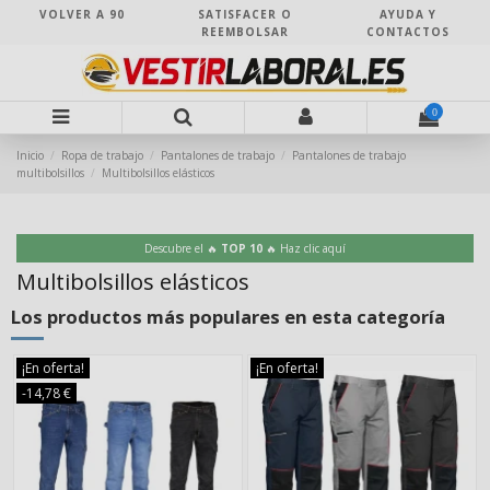
VOLVER A 90
SATISFACER O
AYUDA Y
REEMBOLSAR
CONTACTOS
0
Inicio
Ropa de trabajo
Pantalones de trabajo
Pantalones de trabajo
multibolsillos
Multibolsillos elásticos
Descubre el 🔥
TOP 10
🔥 Haz clic aquí
Multibolsillos elásticos
Los productos más populares en esta categoría
¡En oferta!
¡En oferta!
-14,78 €