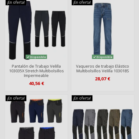
¡En oferta!
¡En oferta!
Disponible
Disponible
Pantalón de Trabajo Velilla
Vaqueros de trabajo Elástico
103035X Stretch Multibolsillos
Multibolsillos Velilla 103018S
Impermeable
28,07 €
40,56 €
¡En oferta!
¡En oferta!