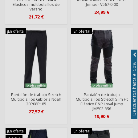
Elásticos multibolsillos de
Jember V567-0-00
verano
24,99 €
21,72 €
¡En oferta!
¡En oferta!
Descuentos hasta el 50%
Disponible
Disponible
Pantalón de trabajo Stretch
Pantalón de trabajo
Multibolsillos Giblor's Noah
Multibolsillos Stretch Slim Fit
20P08P185
Elástico P&P Loyal Jump
JMP02-536
27,57 €
19,90 €
¡En oferta!
¡En oferta!