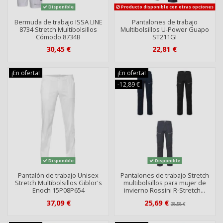
Disponible
Producto disponible con otras opciones
Bermuda de trabajo ISSA LINE
Pantalones de trabajo
8734 Stretch Multibolsillos
Multibolsillos U-Power Guapo
Cómodo 8734B
ST211GI
30,45 €
22,81 €
¡En oferta!
¡En oferta!
-12,89 €
Disponible
Disponible
Pantalón de trabajo Unisex
Pantalones de trabajo Stretch
Stretch Multibolsillos Giblor's
multibolsillos para mujer de
Enoch 15P08P654
invierno Rossini R-Stretch...
37,09 €
25,69 €
38,58 €