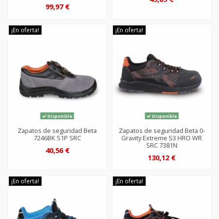
99,97 €
¡En oferta!
¡En oferta!
Disponible
Disponible
Zapatos de seguridad Beta
Zapatos de seguridad Beta 0-
7246BK S1P SRC
Gravity Extreme S3 HRO WR
SRC 7381N
40,56 €
130,12 €
¡En oferta!
¡En oferta!