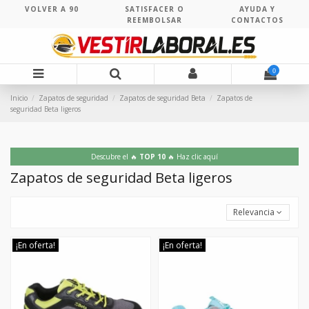
VOLVER A 90
SATISFACER O
AYUDA Y
REEMBOLSAR
CONTACTOS
0
Inicio
Zapatos de seguridad
Zapatos de seguridad Beta
Zapatos de
seguridad Beta ligeros
Descubre el 🔥
TOP 10
🔥 Haz clic aquí
Zapatos de seguridad Beta ligeros
Relevancia
¡En oferta!
¡En oferta!