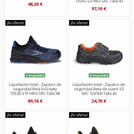
7356G S3 HRO SRC Talla 43
48,20 €
97,10 €
¡En oferta!
¡En oferta!
Disponible
Disponible
Liquidación total - Zapatos de
Liquidación total - Zapatos de
seguridad Beta 0-Gravity
seguridad Beta de cuero S3
7352B S1P HRO SRC Talla 48
SRC 7241EN Talla 43
89,16 €
24,70 €
¡En oferta!
¡En oferta!