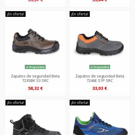
¡En oferta!
¡En oferta!
Disponible
Disponible
Zapatos de seguridad Beta
Zapatos de seguridad Beta
7235BK S3 SRC
7246E S1P SRC
58,32 €
33,03 €
¡En oferta!
¡En oferta!