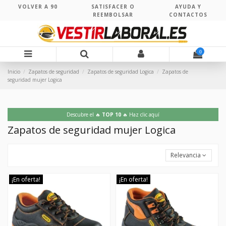
VOLVER A 90
SATISFACER O
AYUDA Y
REEMBOLSAR
CONTACTOS
0
Inicio
Zapatos de seguridad
Zapatos de seguridad Logica
Zapatos de
seguridad mujer Logica
Descubre el 🔥
TOP 10
🔥 Haz clic aquí
Zapatos de seguridad mujer Logica
Relevancia
¡En oferta!
¡En oferta!