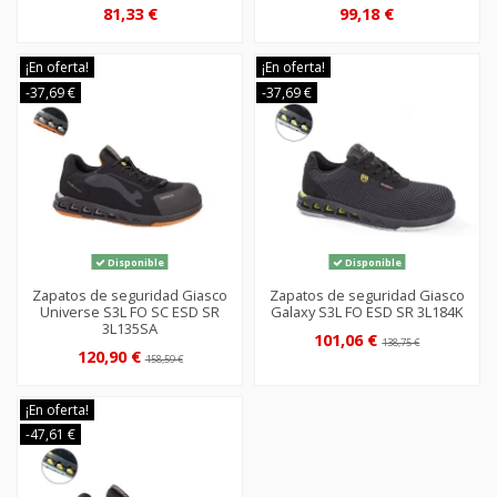
81,33 €
99,18 €
¡En oferta!
¡En oferta!
-37,69 €
-37,69 €
Disponible
Disponible
Zapatos de seguridad Giasco
Zapatos de seguridad Giasco
Universe S3L FO SC ESD SR
Galaxy S3L FO ESD SR 3L184K
3L135SA
101,06 €
138,75 €
120,90 €
158,59 €
¡En oferta!
-47,61 €