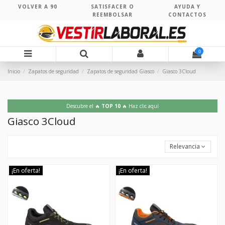
VOLVER A 90
SATISFACER O
AYUDA Y
REEMBOLSAR
CONTACTOS
0
Inicio
Zapatos de seguridad
Zapatos de seguridad Giasco
Giasco 3Cloud
Descubre el 🔥
TOP 10
🔥 Haz clic aquí
Giasco 3Cloud
Relevancia
¡En oferta!
¡En oferta!