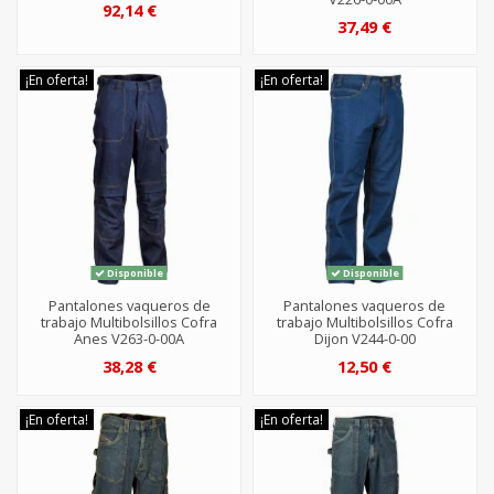
92,14 €
37,49 €
¡En oferta!
¡En oferta!
Disponible
Disponible
Pantalones vaqueros de
Pantalones vaqueros de
trabajo Multibolsillos Cofra
trabajo Multibolsillos Cofra
Anes V263-0-00A
Dijon V244-0-00
38,28 €
12,50 €
¡En oferta!
¡En oferta!