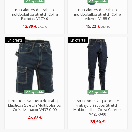
Disponible
Disponible
Pantalones de trabajo
Pantalones de trabajo
multibolsillos stretch Cofra
multibolsillos stretch Cofra
Paradas V179-0
Vilches V188-0
12,89 €
15,22 €
27,67 €
31,44 €
¡En oferta!
¡En oferta!
Disponible
Disponible
Bermudas vaquera de trabajo
Pantalones vaqueros de
Elásticos Stretch Multibolsillos
trabajo Elásticos Stretch
Cofra Manacor V497-0-00
Multibolsillos Cofra Cabries
V495-0-00
27,37 €
35,90 €