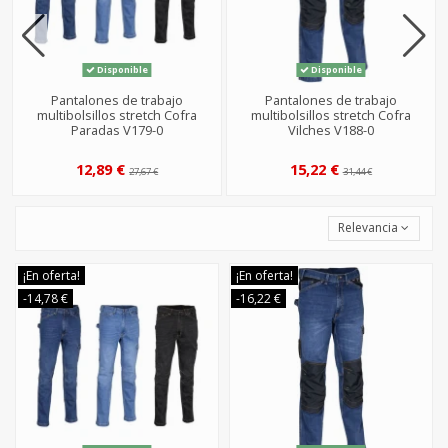
Disponible
Disponible
Pantalones de trabajo
Pantalones de trabajo
multibolsillos stretch Cofra
multibolsillos stretch Cofra
Paradas V179-0
Vilches V188-0
12,89 €
15,22 €
27,67 €
31,44 €
Relevancia
¡En oferta!
¡En oferta!
-14,78 €
-16,22 €