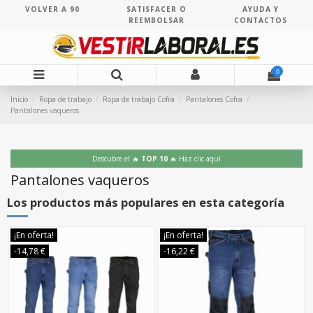
VOLVER A 90
SATISFACER O
AYUDA Y
REEMBOLSAR
CONTACTOS
0
Inicio
Ropa de trabajo
Ropa de trabajo Cofra
Pantalones Cofra
Pantalones vaqueros
Descubre el 🔥
TOP 10
🔥 Haz clic aquí
Pantalones vaqueros
Los productos más populares en esta categoría
¡En oferta!
¡En oferta!
-14,78 €
-16,22 €