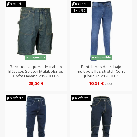
¡En oferta!
¡En oferta!
-13,29 €
Disponible
Disponible
Bermuda vaquera de trabajo
Pantalones de trabajo
Elásticos Stretch Multibolsillos
multibolsillos stretch Cofra
Cofra Havana V157-0-00A
Jubrique V178-0-02
28,56 €
10,51 €
23,80 €
¡En oferta!
¡En oferta!