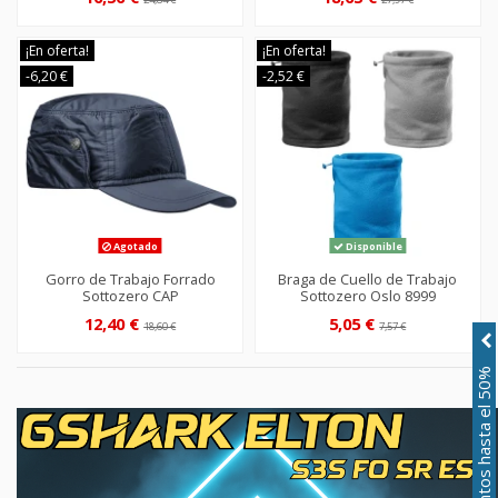
¡En oferta!
¡En oferta!
-6,20 €
-2,52 €
Agotado
Disponible
Gorro de Trabajo Forrado
Braga de Cuello de Trabajo
Sottozero CAP
Sottozero Oslo 8999
12,40 €
5,05 €
18,60 €
7,57 €
Descuentos hasta el 50%