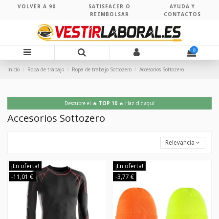
VOLVER A 90
SATISFACER O
AYUDA Y
REEMBOLSAR
CONTACTOS
0
Inicio
Ropa de trabajo
Ropa de trabajo Sottozero
Accesorios Sottozero
Descubre el 🔥
TOP 10
🔥 Haz clic aquí
Accesorios Sottozero
Relevancia
¡En oferta!
¡En oferta!
-11,01 €
-3,77 €