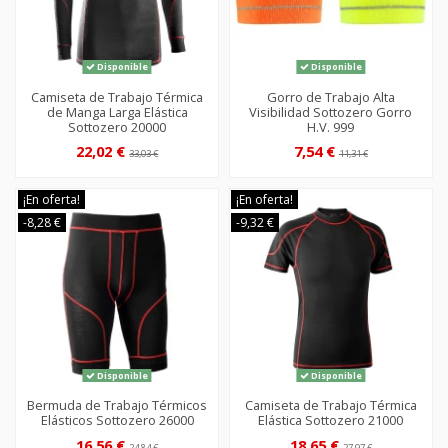
Disponible
Disponible
Camiseta de Trabajo Térmica
Gorro de Trabajo Alta
de Manga Larga Elástica
Visibilidad Sottozero Gorro
Sottozero 20000
H.V. 999
22,02 €
7,54 €
33,03 €
11,31 €
¡En oferta!
¡En oferta!
-8,28 €
-9,32 €
Disponible
Disponible
Bermuda de Trabajo Térmicos
Camiseta de Trabajo Térmica
Elásticos Sottozero 26000
Elástica Sottozero 21000
16,56 €
18,65 €
24,84 €
27,97 €