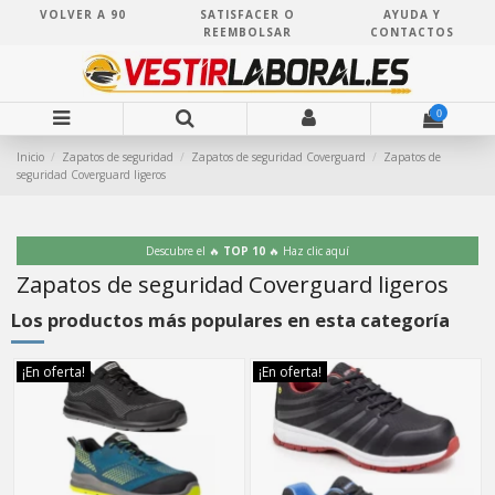
VOLVER A 90
SATISFACER O
AYUDA Y
REEMBOLSAR
CONTACTOS
0
Inicio
Zapatos de seguridad
Zapatos de seguridad Coverguard
Zapatos de
seguridad Coverguard ligeros
Descubre el 🔥
TOP 10
🔥 Haz clic aquí
Zapatos de seguridad Coverguard ligeros
Los productos más populares en esta categoría
¡En oferta!
¡En oferta!