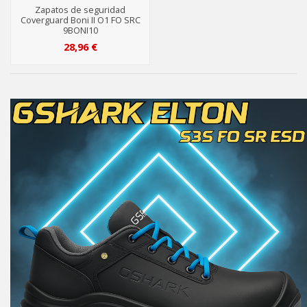
Zapatos de seguridad
Coverguard Boni II O1 FO SRC
9BONI10
28,96 €