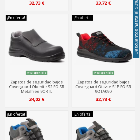
32,73 €
33,72 €
Descuentos hasta el 50%
¡En oferta!
¡En oferta!
Disponible
Disponible
Zapatos de seguridad bajos
Zapatos de seguridad bajos
Coverguard Okenite S2 FO SR
Coverguard Otavite S1P FO SR
Metalfree 9ORTL
9OTA090
34,02 €
32,73 €
¡En oferta!
¡En oferta!