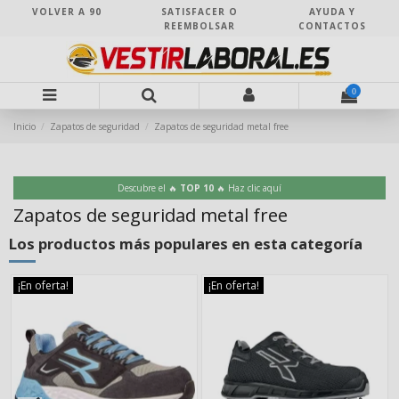
VOLVER A 90
SATISFACER O
AYUDA Y
REEMBOLSAR
CONTACTOS
0
Inicio
Zapatos de seguridad
Zapatos de seguridad metal free
Descubre el 🔥
TOP 10
🔥 Haz clic aquí
Zapatos de seguridad metal free
Los productos más populares en esta categoría
¡En oferta!
¡En oferta!