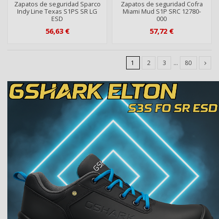
Zapatos de seguridad Sparco
Zapatos de seguridad Cofra
Indy Line Texas S1PS SR LG
Miami Mud S1P SRC 12780-
ESD
000
56,63 €
57,72 €
1
2
3
…
80