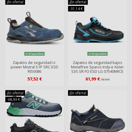
¡En oferta!
¡En oferta!
-31,14 €
Disponible
Disponible
Zapatos de seguridad U-
Zapatos de seguridad bajos
power Mistral S1P SRC ESD
Metalfree Sparco Indy-e Aster
RI50086
S3S SR FO ESD LG 07540NRCE
57,52 €
61,99 €
93,13 €
¡En oferta!
¡En oferta!
-68,93 €