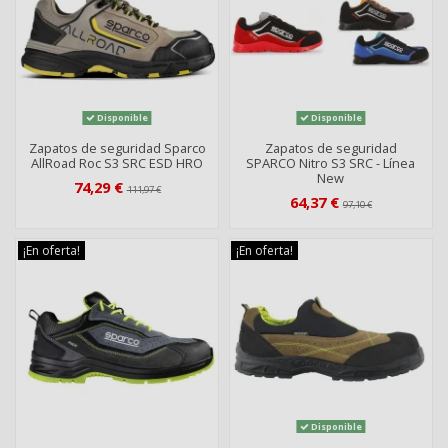
Disponible
Disponible
Zapatos de seguridad Sparco
Zapatos de seguridad
AllRoad Roc S3 SRC ESD HRO
SPARCO Nitro S3 SRC - Línea
New
74,29 €
111,97 €
64,37 €
97,10 €
¡En oferta!
¡En oferta!
Disponible