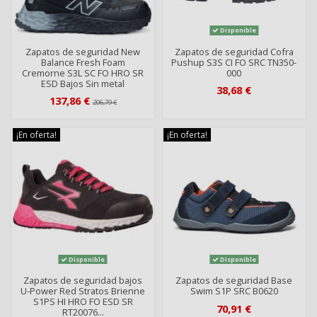
Disponible
Zapatos de seguridad New
Zapatos de seguridad Cofra
Balance Fresh Foam
Pushup S3S CI FO SRC TN350-
Cremorne S3L SC FO HRO SR
000
ESD Bajos Sin metal
38,68 €
137,86 €
206,79 €
¡En oferta!
¡En oferta!
Disponible
Disponible
Zapatos de seguridad bajos
Zapatos de seguridad Base
U-Power Red Stratos Brienne
Swim S1P SRC B0620
S1PS HI HRO FO ESD SR
70,91 €
RT20076...