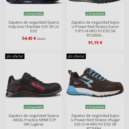
Disponible
Disponible
Zapatos de seguridad Sparco
Zapatos de seguridad bajos
Indy Line Charlotte S3S SR LG
U-Power Red Stratos Euron
ESD
S1PS HI HRO FO ESD SR
RT20056...
54,45 €
82,22 €
91,15 €
¡En oferta!
¡En oferta!
Disponible
Disponible
Zapatos de seguridad Sparco
Zapatos de seguridad bajos
- NIGEL Practice NRNR S1P
U-Power Red Stratos Vhagar
SRC Ligeras
S3S CI HI HRO FO ESD SR
RT20094...