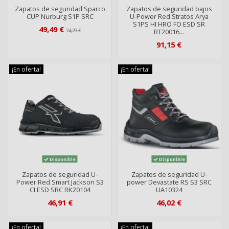
Zapatos de seguridad Sparco
Zapatos de seguridad bajos
CUP Nurburg S1P SRC
U-Power Red Stratos Arya
S1PS HI HRO FO ESD SR
49,49 €
74,29 €
RT20016...
91,15 €
¡En oferta!
¡En oferta!
Disponible
Disponible
Zapatos de seguridad U-
Zapatos de seguridad U-
Power Red Smart Jackson S3
power Devastate RS S3 SRC
CI ESD SRC RK20104
UA10324
46,91 €
46,02 €
¡En oferta!
¡En oferta!