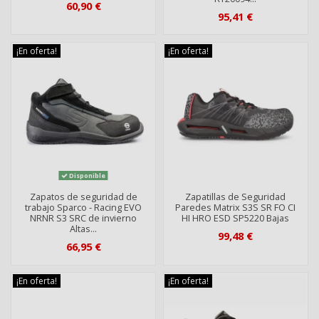
60,90 €
95,41 €
¡En oferta!
¡En oferta!
Disponible
Zapatos de seguridad de
Zapatillas de Seguridad
trabajo Sparco - Racing EVO
Paredes Matrix S3S SR FO CI
NRNR S3 SRC de invierno
HI HRO ESD SP5220 Bajas
Altas...
99,48 €
66,95 €
¡En oferta!
¡En oferta!