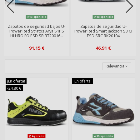
Disponible
Disponible
Zapatos de seguridad bajos U-
Zapatos de seguridad U-
Power Red Stratos Arya S1PS
Power Red Smart Jackson S3 CI
HI HRO FO ESD SR RT20016...
ESD SRC RK20104
91,15 €
46,91 €
Relevancia
¡En oferta!
¡En oferta!
-24,80 €
Agotado
Disponible