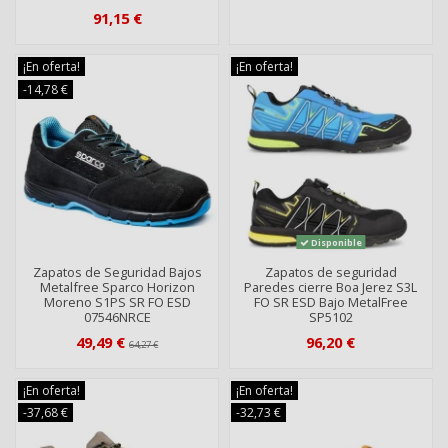
91,15 €
¡En oferta!
¡En oferta!
-14,78 €
Disponible
Zapatos de Seguridad Bajos
Zapatos de seguridad
Metalfree Sparco Horizon
Paredes cierre Boa Jerez S3L
Moreno S1PS SR FO ESD
FO SR ESD Bajo MetalFree
07546NRCE
SP5102
49,49 €
96,20 €
64,27 €
¡En oferta!
¡En oferta!
-37,68 €
-32,73 €