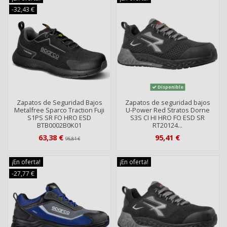
-32,43 €
Disponible
Zapatos de Seguridad Bajos
Zapatos de seguridad bajos
Metalfree Sparco Traction Fuji
U-Power Red Stratos Dorne
S1PS SR FO HRO ESD
S3S CI HI HRO FO ESD SR
BTB0002B0K01
RT20124...
63,38 €
95,41 €
95,81 €
¡En oferta!
¡En oferta!
-27,77 €