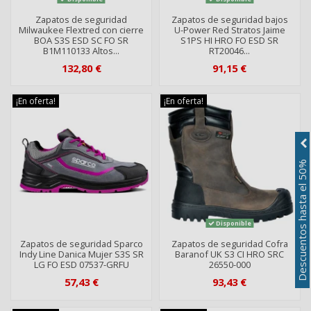
Zapatos de seguridad
Zapatos de seguridad bajos
Milwaukee Flextred con cierre
U-Power Red Stratos Jaime
BOA S3S ESD SC FO SR
S1PS HI HRO FO ESD SR
B1M110133 Altos...
RT20046...
132,80 €
91,15 €
¡En oferta!
¡En oferta!
Descuentos hasta el 50%
Disponible
Zapatos de seguridad Sparco
Zapatos de seguridad Cofra
Indy Line Danica Mujer S3S SR
Baranof UK S3 CI HRO SRC
LG FO ESD 07537-GRFU
26550-000
57,43 €
93,43 €