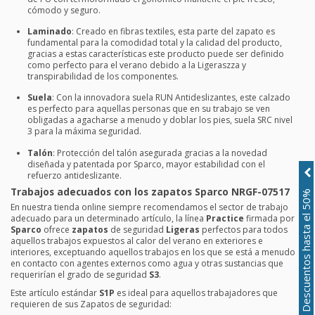
cómodo y seguro.
Laminado
: Creado en fibras textiles, esta parte del zapato es
fundamental para la comodidad total y la calidad del producto,
gracias a estas características este producto puede ser definido
como perfecto para el verano debido a la Ligeraszza y
transpirabilidad de los componentes.
Suela
: Con la innovadora suela RUN Antideslizantes, este calzado
es perfecto para aquellas personas que en su trabajo se ven
obligadas a agacharse a menudo y doblar los pies, suela SRC nivel
3 para la máxima seguridad.
Talón
: Protección del talón asegurada gracias a la novedad
diseñada y patentada por Sparco, mayor estabilidad con el
refuerzo antideslizante.
Trabajos adecuados con los zapatos Sparco NRGF-07517
Descuentos hasta el 50%
En nuestra tienda online siempre recomendamos el sector de trabajo
adecuado para un determinado artículo, la línea
Practice
firmada por
Sparco
ofrece
zapatos
de seguridad
Ligeras
perfectos para todos
aquellos trabajos expuestos al calor del verano en exteriores e
interiores, exceptuando aquellos trabajos en los que se está a menudo
en contacto con agentes externos como agua y otras sustancias que
requerirían el grado de seguridad
S3
.
Este artículo estándar
S1P
es ideal para aquellos trabajadores que
requieren de sus Zapatos de seguridad: