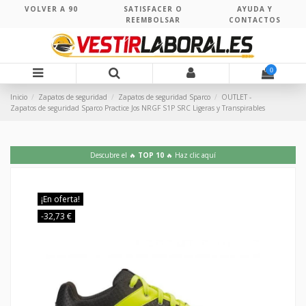
VOLVER A 90
SATISFACER O
AYUDA Y
REEMBOLSAR
CONTACTOS
0
Inicio
Zapatos de seguridad
Zapatos de seguridad Sparco
OUTLET -
Zapatos de seguridad Sparco Practice Jos NRGF S1P SRC Ligeras y Transpirables
Descubre el 🔥
TOP 10
🔥 Haz clic aquí
¡En oferta!
-32,73 €