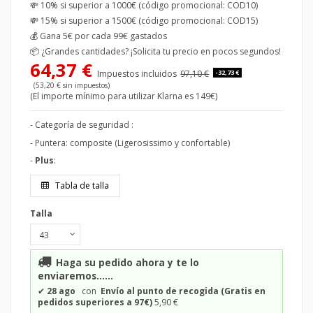
💸 10% si superior a 1000€ (código promocional: COD10)
💸 15% si superior a 1500€ (código promocional: COD15)
💰
Gana 5€ por cada 99€ gastados
📦
¿Grandes cantidades? ¡Solicita tu precio en pocos segundos!
64,37 €
Impuestos incluidos
97,10 €
-32,73 €
(53,20 € sin impuestos)
(El importe mínimo para utilizar Klarna es 149€)
- Categoría de seguridad :
- Puntera: composite (Ligerosissimo y confortable)
-
Plus
:
Tabla de talla
Talla
Haga su pedido ahora y te lo
enviaremos......
✔
28 ago
con
Envío al punto de recogida (Gratis en
pedidos superiores a 97€)
5,90 €