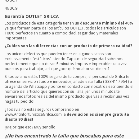
45 30,1
46 30,9
Garantía OUTLET GRILCA
Los productos de esta categoría tienen un
descuento mínimo del 40%
ya que forman parte de los artículos OUTLET, todos los artículos son
100% perfectos en cuanto a comodidad, seguridad y materiales
importantes
¿Cuáles son las diferencias con un producto de primera calidad?
Los únicos defectos que pueden tener en algunos casos son
exclusivamente "estéticos". siendo Zapatos de seguridad sabemos
perfectamente que no duran 5 minutos limpios e impecables una vez
puestos para trabajar, así que ¿por qué no ahorrar dinero?
Si todavía no estás 100% seguro de tu compra, el personal de Grilca te
ofrece un servicio rápido e innovador, añade esta Talla ( 3334117964 ) a
tu agenda de Whatsapp y ponte en contacto con nosotros escribiendo el
nombre del artículo que quieres con su Talla, ¡en unos minutos te
enviaremos fotos reales del mismo producto que vas a recibir una vez
hagas tu pedido!
¿Todavía no estás seguro? Comprando en
www.AntinfortunisticaGrilca.com la
devolución es siempre gratuita
¡hasta 90 días!
¿Mejor que eso? Muy sencillo.
¿No has encontrado la talla que buscabas para este