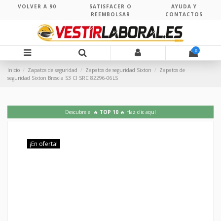
VOLVER A 90
SATISFACER O
AYUDA Y
REEMBOLSAR
CONTACTOS
0
Inicio
Zapatos de seguridad
Zapatos de seguridad Sixton
Zapatos de
seguridad Sixton Brescia S3 CI SRC 82296-06LS
Descubre el 🔥
TOP 10
🔥 Haz clic aquí
¡En oferta!