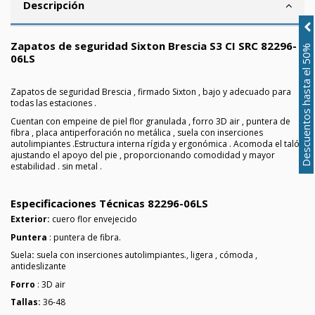
Descripción
Zapatos de seguridad Sixton Brescia S3 CI SRC 82296-
Descuentos hasta el 50%
06LS
Zapatos de seguridad Brescia , firmado Sixton , bajo y adecuado para
todas las estaciones .
Cuentan con empeine de piel flor granulada , forro 3D air , puntera de
fibra , placa antiperforación no metálica , suela con inserciones
autolimpiantes .
Estructura interna rígida y ergonómica . Acomoda el talón
ajustando el apoyo del pie , proporcionando comodidad y mayor
estabilidad . sin metal .
Especificaciones Técnicas 82296-06LS
Exterior:
cuero flor envejecido
Puntera
: puntera de fibra.
Suela
:
suela con inserciones autolimpiantes.
, ligera , cómoda ,
antideslizante
Forro
: 3D air
Tallas:
36-48