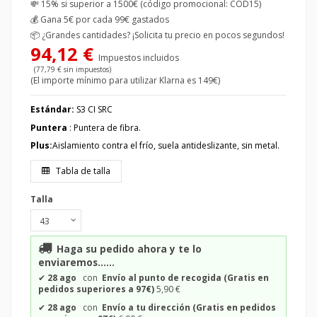
💸 15% si superior a 1500€ (código promocional: COD15)
💰
Gana 5€ por cada 99€ gastados
📦
¿Grandes cantidades? ¡Solicita tu precio en pocos segundos!
94,12 €
Impuestos incluidos
(77,79 € sin impuestos)
(El importe mínimo para utilizar Klarna es 149€)
Estándar:
S3 CI SRC
Puntera
: Puntera de fibra.
Plus:
Aislamiento contra el frío, suela antideslizante, sin metal.
Tabla de talla
Talla
Haga su pedido ahora y te lo
enviaremos......
✔
28 ago
con
Envío al punto de recogida (Gratis en
pedidos superiores a 97€)
5,90 €
✔
28 ago
con
Envío a tu dirección (Gratis en pedidos