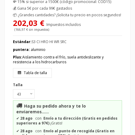
💸 15% si superior a 1500€ (código promocional: COD15)
💰
Gana 5€ por cada 99€ gastados
📦
¿Grandes cantidades? ¡Solicita tu precio en pocos segundos!
202,03 €
Impuestos incluidos
(166,97 € sin impuestos)
Estándar:
S3 CI HRO HI WR SRC
puntera:
aluminio
Plus:
Aislamiento contra el frío, suela antideslizante y
resistencia a los hidrocarburos
Tabla de talla
Talla
Haga su pedido ahora y te lo
enviaremos......
✔
28 ago
con
Envío a tu dirección (Gratis en pedidos
superiores a 97€)
¡Gratis!
✔
28 ago
con
Envío al punto de recogida (Gratis en