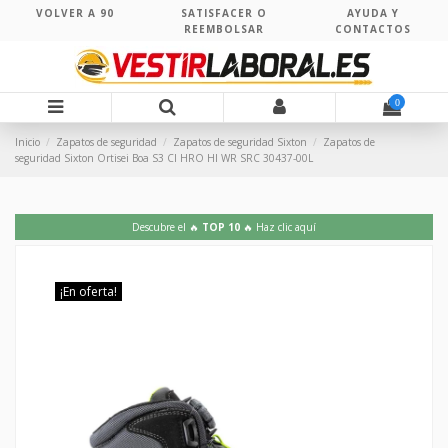
VOLVER A 90
SATISFACER O
AYUDA Y
REEMBOLSAR
CONTACTOS
0
Inicio
Zapatos de seguridad
Zapatos de seguridad Sixton
Zapatos de
seguridad Sixton Ortisei Boa S3 CI HRO HI WR SRC 30437-00L
Descubre el 🔥
TOP 10
🔥 Haz clic aquí
¡En oferta!